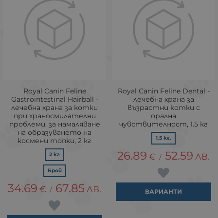
Royal Canin Feline
Royal Canin Feline Dental -
Gastrointestinal Hairball -
лечебна храна за
лечебна храна за котки
възрастни котки с
при храносмилателни
орална
проблеми, за намаляване
чувствителност, 1.5 кг
на образуването на
1.5 кг.
космени топки, 2 кг
26.89
52.59
2 кг
€
ЛВ.
/
Брой
34.69
67.85
€
ЛВ.
/
ВАРИАНТИ