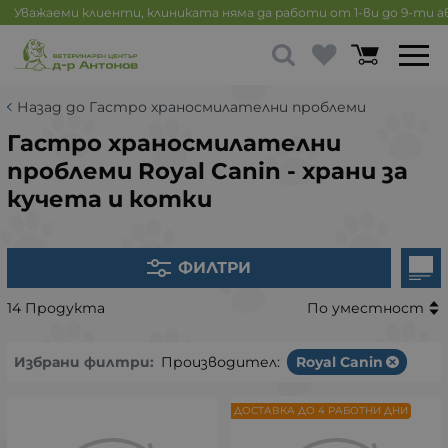
Уважаеми клиенти, клиниката няма да работи от 1-ви до 9-ти 
Назад до Гастро храносмилателни проблеми
Гастро храносмилателни
проблеми Royal Canin - храни за
кучета и котки
ФИЛТРИ
14 Продукта
По уместност
Избрани филтри:
Производител:
Royal Canin
ДОСТАВКА ДО 4 РАБОТНИ ДНИ