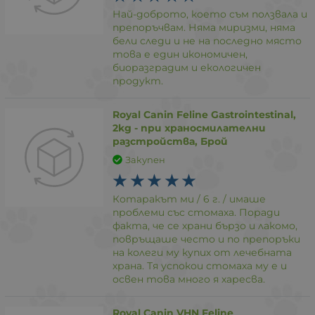
Най-доброто, което съм ползвала и
препоръчвам. Няма миризми, няма
бели следи и не на последно място
това е един икономичен,
биоразградим и екологичен
продукт.
Royal Canin Feline Gastrointestinal,
2kg - при храносмилателни
разстройства, Брой
Закупен
Котаракът ми / 6 г. / имаше
проблеми със стомаха. Поради
факта, че се храни бързо и лакомо,
повръщаше често и по препоръки
на колеги му купих от лечебната
храна. Тя успокои стомаха му е и
освен това много я харесва.
Royal Canin VHN Feline