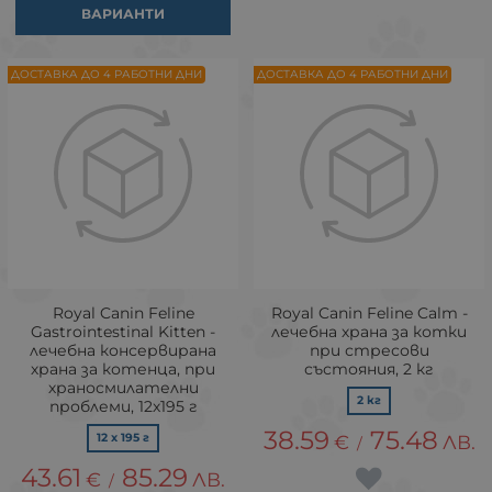
ВАРИАНТИ
ДОСТАВКА ДО 4 РАБОТНИ ДНИ
ДОСТАВКА ДО 4 РАБОТНИ ДНИ
Royal Canin Feline
Royal Canin Feline Calm -
Gastrointestinal Kitten -
лечебна храна за котки
лечебна консервирана
при стресови
храна за котенца, при
състояния, 2 кг
храносмилателни
2 кг
проблеми, 12х195 г
38.59
75.48
12 x 195 г
€
ЛВ.
/
43.61
85.29
€
ЛВ.
/