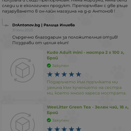
следи и е екологичен продукт. Препоръчвам с две ръце
пазаруването в он-лайн магазина на д-р Антонов !
DrAntonov.bg | Ралица Илиева
31 юли 2025
Сърдечно благодарим за положителния отзив!
Поздрави от целия екип!
Kudo Adult mini - мостра 2 х 100 г,
Брой
Закупен
Подаръчето към поръчката ми
замина към кученцето на сестра
ми, което много хареса мострата.
WeeLitter Green Tea - Зелен чай, 18 л,
Брой
Закупен