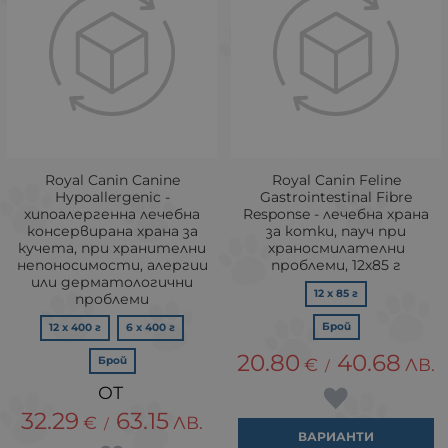
Royal Canin Canine
Royal Canin Feline
Hypoallergenic -
Gastrointestinal Fibre
хипоалергенна лечебна
Response - лечебна храна
консервирана храна за
за котки, пауч при
кучета, при хранителни
храносмилателни
непоносимости, алергии
проблеми, 12х85 г
или дерматологични
12 x 85 г
проблеми
Брой
12 x 400 г
6 x 400 г
20.80
40.68
Брой
€
ЛВ.
/
32.29
63.15
€
ЛВ.
/
ВАРИАНТИ