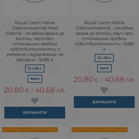
Royal Canin Feline
Royal Canin Feline
Gastrointestinal Mod
Gastrointestinal - лечебна
Calorie - лечебна храна за
храна за котки, пауч при
котки, пауч при
стомашно-чревни
стомашно-чревни
чувствителности, 12х85
чувствителности, с
г
умерено съдържание на
12 x 85 г
калории, 12х85 г
Брой
12 x 85 г
20.80
40.68
Брой
€
ЛВ.
/
20.80
40.68
€
ЛВ.
/
ВАРИАНТИ
ВАРИАНТИ
ДОСТАВКА ДО 4 РАБОТНИ ДНИ
ДОСТАВКА ДО 4 РАБОТНИ ДНИ