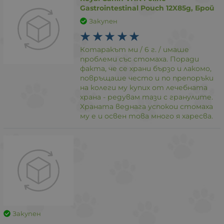
Gastrointestinal Pouch 12X85g, Брой
Закупен
Котаракът ми / 6 г. / имаше
проблеми със стомаха. Поради
факта, че се храни бързо и лакомо,
повръщаше често и по препоръки
на колеги му купих от лечебната
храна - редувам тази с гранулите.
Храната веднага успокои стомаха
му е и освен това много я харесва.
Закупен