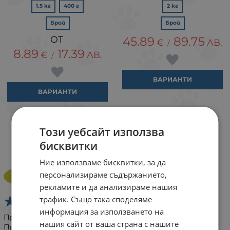
1.5 кг
400 г
2 кг
Брой
Брой
45.89
89.75
€
ЛВ.
/
8.89
17.39
€
ЛВ.
/
ВАРИАНТИ
ВАРИАНТИ
Този уебсайт използва
ОТЗИВИ ОТ СХОДНИ ПРОДУКТИ
бисквитки
Виж всички
Ние използваме бисквитки, за да
Rada Nacheva
RN
персонализираме съдържанието,
23 ноември 2025
рекламите и да анализираме нашия
трафик. Също така споделяме
информация за използването на
Професионално, компетентно и бързо обслужване.
нашия сайт от ваша страна с нашите
Препоръчвам!