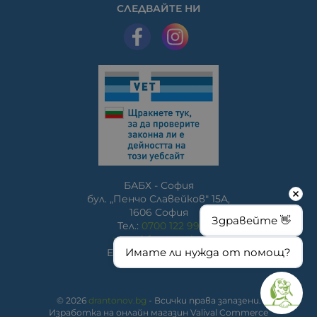
СЛЕДВАЙТЕ НИ
БАБХ - София
бул. „Пенчо Славейков" 15A,
1606 София
Здравейте 👋
Тел.:
0700 122 99
www.bfsa.egov.bg
Имате ли нужда от помощ?
E-mail:
bfsa@bfsa.bg
© 2026
drantonov.bg
- Всички права запазени.
Изработка на онлайн магазин
Valival Commerce