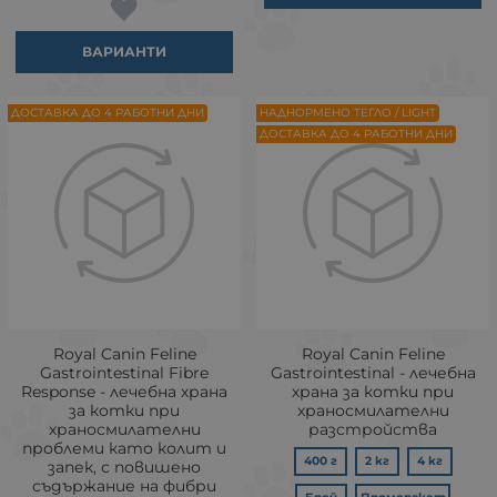
ВАРИАНТИ
ДОСТАВКА ДО 4 РАБОТНИ ДНИ
НАДНОРМЕНО ТЕГЛО / LIGHT
ДОСТАВКА ДО 4 РАБОТНИ ДНИ
Royal Canin Feline
Royal Canin Feline
Gastrointestinal Fibre
Gastrointestinal - лечебна
Response - лечебна храна
храна за котки при
за котки при
храносмилателни
храносмилателни
разстройства
проблеми като колит и
400 г
2 кг
4 кг
запек, с повишено
съдържание на фибри