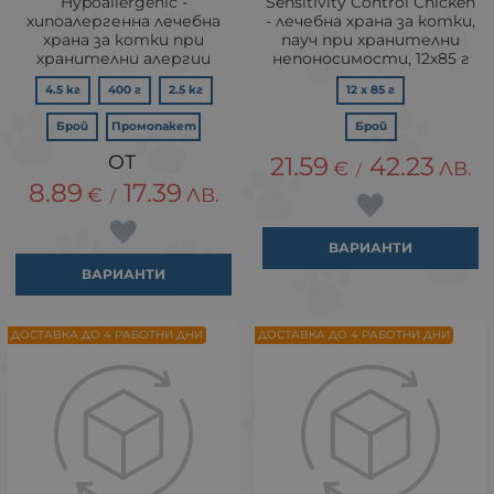
Hypoallergenic -
Sensitivity Control Chicken
хипоалергенна лечебна
- лечебна храна за котки,
храна за котки при
пауч при хранителни
хранителни алергии
непоносимости, 12x85 г
4.5 кг
400 г
2.5 кг
12 x 85 г
Брой
Промопакет
Брой
21.59
42.23
€
ЛВ.
/
8.89
17.39
€
ЛВ.
/
ВАРИАНТИ
ВАРИАНТИ
ДОСТАВКА ДО 4 РАБОТНИ ДНИ
ДОСТАВКА ДО 4 РАБОТНИ ДНИ