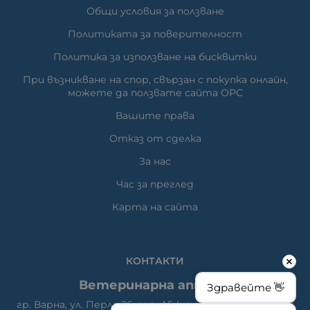
Общи условия за ползване
Политиката за поверителност
Политика за използване на бисквитки
При възникване на спор, свързан с покупка онлайн,
можете да ползвате сайта ОРС
Вашите права
Отказ от сделка
За нас
Час за преглед
Карта на сайта
КОНТАКТИ
Ветеринарна аптека
Здравейте 👋
гр. Варна, ул. Перла 26, сгр. А5 (на гърба); Упътвания: