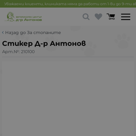
Уважаеми клиенти, клиниката няма да работи от 1-ви до 9-ти 
Назад до За стопаните
Стикер Д-р Антонов
Арт.№:
210100