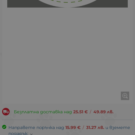
Безплатна доставка над
25.51
€
/
49.89
лв.
Направете поръчка над
15.99
€
/
31.27
лв.
и вземете
подарък: