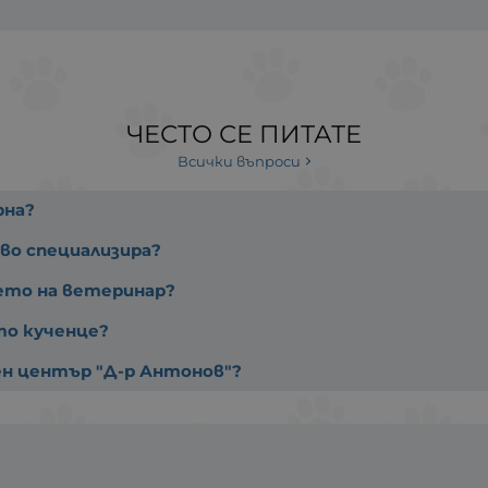
ЧЕСТО СЕ ПИТАТЕ
Всички въпроси
рна?
во специализира?
ето на ветеринар?
то кученце?
ен център "Д-р Антонов"?