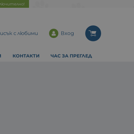
ключително!
исък с любими
Вход
И
КОНТАКТИ
ЧАС ЗА ПРЕГЛЕД