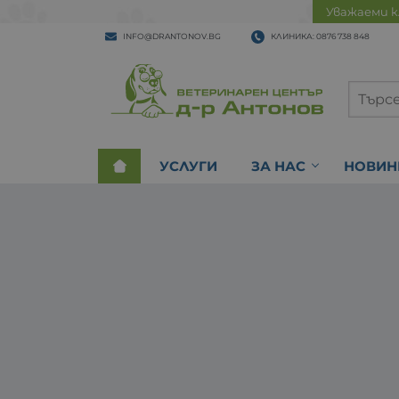
Уважаеми к
INFO@DRANTONOV.BG
КЛИНИКА: 0876 738 848
УСЛУГИ
ЗА НАС
НОВИН