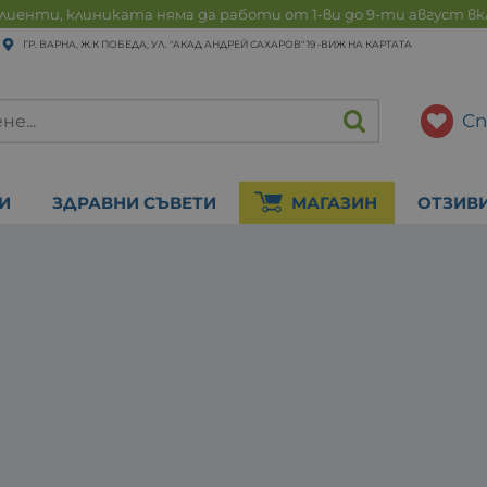
лиенти, клиниката няма да работи от 1-ви до 9-ти август в
ГР. ВАРНА, Ж.К ПОБЕДА, УЛ. "АКАД АНДРЕЙ САХАРОВ" 19 -
ВИЖ НА КАРТАТА
Сп
И
ЗДРАВНИ СЪВЕТИ
МАГАЗИН
ОТЗИВ