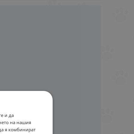
е и да
нето на нашия
 да я комбинират