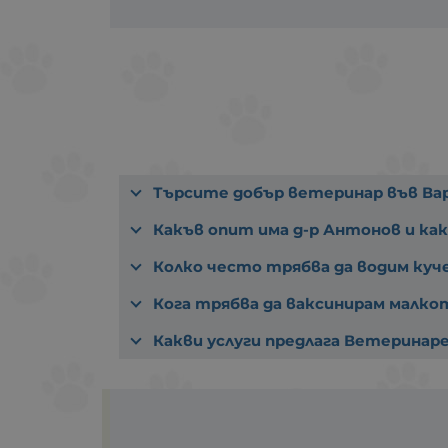
Търсите добър ветеринар във Ва
Какъв опит има д-р Антонов и как
Колко често трябва да водим куч
Кога трябва да ваксинирам малко
Какви услуги предлага Ветеринар