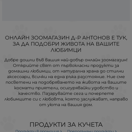
ОНЛАЙН ЗООМАГАЗИН Д-Р АНТОНОВ Е ТУК,
ЗА ДА ПОДОБРИ ЖИВОТА НА ВАШИТЕ
ЛЮБИМЦИ
Добре дошли във вашия най-добър онлайн зоомагазин!
Открийте свят от първокласни продукти за
домашни любимци, от натурална храна до стилни
аксесоари, всички на една ръка разстояние. Ние сме
посветени на подобряването на живота на вашите
космати приятели, осигурявайки удобство и
качество. Пазарувайте сега и почерпете
любимците си с любовта, която заслужават, направо
от уюта на вашия дом.
ПРОДУКТИ ЗА КУЧЕТА
Продукти в промоция
Препоръчани продукти