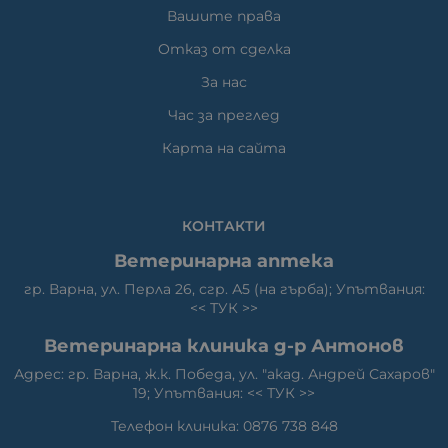
Вашите права
Отказ от сделка
За нас
Час за преглед
Карта на сайта
КОНТАКТИ
Ветеринарна аптека
гр. Варна, ул. Перла 26, сгр. А5 (на гърба); Упътвания:
<<
ТУК
>>
Ветеринарна клиника д-р Антонов
Адрес: гр. Варна, ж.к. Победа, ул. "акад. Андрей Сахаров"
19; Упътвания: <<
ТУК
>>
Телефон клиника: 0876 738 848