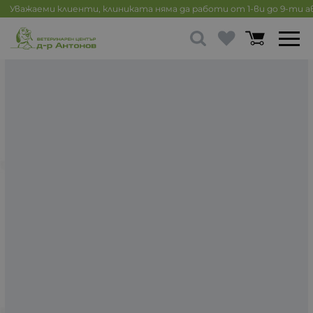
Уважаеми клиенти, клиниката няма да работи от 1-ви до 9-ти 