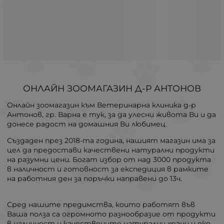
ОНЛАЙН ЗООМАГАЗИН Д-Р АНТОНОВ
Онлайн зоомагазин към Ветеринарна клиника д-р
Антонов, гр. Варна е тук, за да улесни живота Ви и да
донесе радост на домашния Ви любимец.
Създаден през 2018-та година, нашият магазин има за
цел да предостави качествени натурални продукти
на разумни цени. Богат избор от над 3000 продукта
в наличност и готовност за експедиция в рамките
на работния ден за поръчки направени до 13ч.
Сред нашите предимства, които работят във
Ваша полза са огромното разнообразие от продукти
в наличност и качествените натурални храни и еко