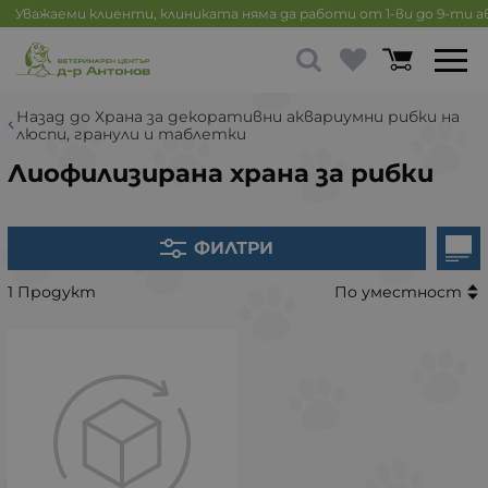
Уважаеми клиенти, клиниката няма да работи от 1-ви до 9-ти 
Назад до Храна за декоративни аквариумни рибки на
люспи, гранули и таблетки
Лиофилизирана храна за рибки
ФИЛТРИ
1 Продукт
По уместност