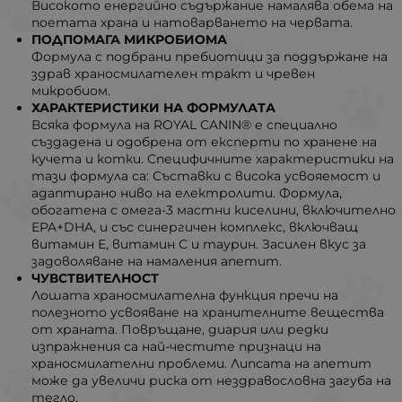
Високото енергийно съдържание намалява обема на
поетата храна и натоварването на червата.
ПОДПОМАГА МИКРОБИОМА
Формула с подбрани пребиотици за поддържане на
здрав храносмилателен тракт и чревен
микробиом.
ХАРАКТЕРИСТИКИ НА ФОРМУЛАТА
Всяка формула на ROYAL CANIN® е специално
създадена и одобрена от експерти по хранене на
кучета и котки. Специфичните характеристики на
тази формула са: Съставки с висока усвояемост и
адаптирано ниво на електролити. Формула,
обогатена с омега-3 мастни киселини, включително
EPA+DHA, и със синергичен комплекс, включващ
витамин Е, витамин С и таурин. Засилен вкус за
задоволяване на намаления апетит.
ЧУВСТВИТЕЛНОСТ
Лошата храносмилателна функция пречи на
полезното усвояване на хранителните вещества
от храната. Повръщане, диария или редки
изпражнения са най-честите признаци на
храносмилателни проблеми. Липсата на апетит
може да увеличи риска от нездравословна загуба на
тегло.