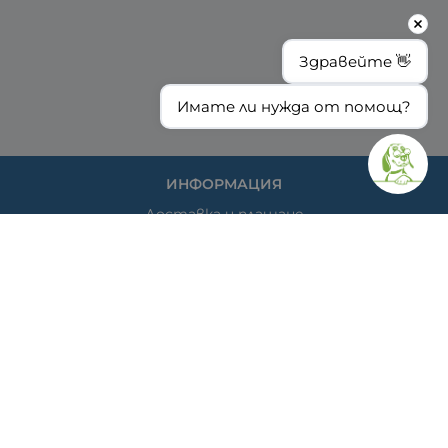
Здравейте 👋
Имате ли нужда от помощ?
ИНФОРМАЦИЯ
Доставка и плащане
Общи условия за ползване
Политиката за поверителност
Политика за използване на бисквитки
При възникване на спор, свързан с покупка онлайн,
можете да ползвате сайта ОРС
Вашите права
Отказ от сделка