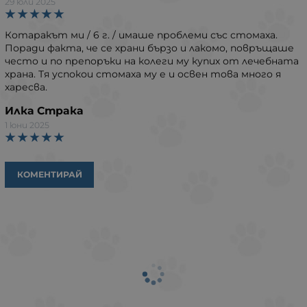
29 юли 2025
Котаракът ми / 6 г. / имаше проблеми със стомаха.
Поради факта, че се храни бързо и лакомо, повръщаше
често и по препоръки на колеги му купих от лечебната
храна. Тя успокои стомаха му е и освен това много я
харесва.
Илка Страка
1 юни 2025
КОМЕНТИРАЙ