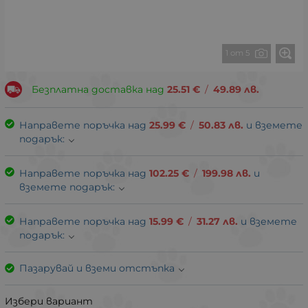
1 от 5
Безплатна доставка над
25.51
€
/
49.89
лв.
Направете поръчка над
25.99
€
/
50.83
лв.
и вземете
подарък:
Направете поръчка над
102.25
€
/
199.98
лв.
и
вземете подарък:
Направете поръчка над
15.99
€
/
31.27
лв.
и вземете
подарък:
Пазарувай и вземи отстъпка
Избери вариант