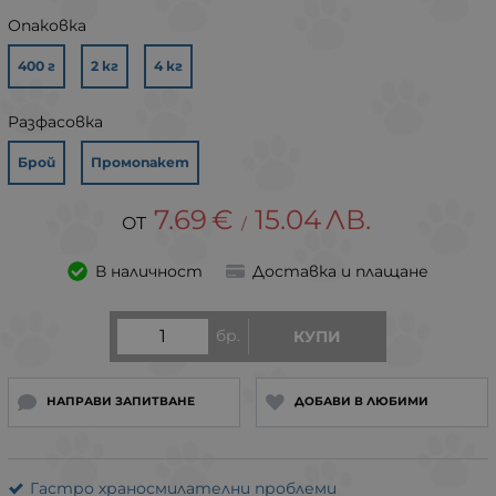
Опаковка
400 г
2 кг
4 кг
Разфасовка
Брой
Промопакет
7.69
€
15.04
ЛВ.
/
В наличност
Доставка и плащане
бр.
КУПИ
НАПРАВИ ЗАПИТВАНЕ
ДОБАВИ В ЛЮБИМИ
Гастро храносмилателни проблеми