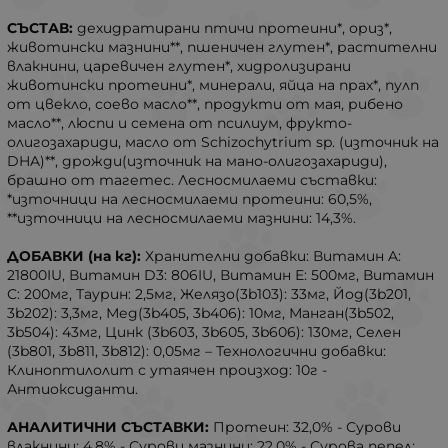
СЪСТАВ:
дехидратирани птичи протеини*, ориз*,
животински мазнини**, пшеничен глутен*, растителни
влакнини, царевичен глутен*, хидролизирани
животински протеини*, минерали, яйца на прах*, пулп
от цвекло, соево масло**, продукти от мая, рибено
масло**, люспи и семена от псилиум, фрукто-
олигозахариди, масло от Schizochytrium sp. (източник на
DHA)**, дрожди(източник на мано-олигозахариди),
брашно от тагетес. Лесносмилаеми съставки:
*източници на лесносмилаеми протеини: 60,5%,
**източници на лесносмилаеми мазнини: 14,3%.
ДОБАВКИ (на кг):
Хранителни добавки: Витамин A:
21800IU, Витамин D3: 806IU, Витамин Е: 500мг, Витамин
С: 200мг, Таурин: 2,5мг, Желязо(3b103): 33мг, Йод(3b201,
3b202): 3,3мг, Мед(3b405, 3b406): 10мг, Манган(3b502,
3b504): 43мг, Цинк (3b603, 3b605, 3b606): 130мг, Селен
(3b801, 3b811, 3b812): 0,05мг – Технологични добавки:
Клиноптилолит с утаячен произход: 10г -
Антиоксиданти.
АНАЛИТИЧНИ СЪСТАВКИ:
Протеин: 32,0% - Сурови
влакнини: 4,8% - Сурови мазнини: 22,0% - Сурова пепел: