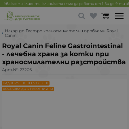
Уважаеми клиенти, клиниката няма да работи от 1-ви до 9-ти 
Назад до Гастро храносмилателни проблеми Royal
Canin
Royal Canin Feline Gastrointestinal
- лечебна храна за котки при
храносмилателни разстройства
Арт.№:
23206
НАДНОРМЕНО ТЕГЛО / LIGHT
ДОСТАВКА ДО 4 РАБОТНИ ДНИ