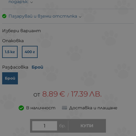
подарък:
Пазарувай и вземи отстъпка
Избери вариант
Опаковка
1.5 кг
400 г
Разфасовка
Брой
Брой
8.89
€
17.39
ЛВ.
/
В наличност
Доставка и плащане
бр.
КУПИ