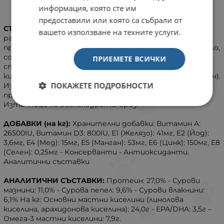
Хранителни вещества, подпомагащи балансирана
информация, която сте им
храносмилателна система.
предоставили или която са събрали от
СЪСТАВ:
ориз, дехидратиран патешки протеин,
вашето използване на техните услуги.
растителни влакнини, хидролизиран животински
протеин, минерали, животински мазнини, рибено масло,
соево масло, моно- и диглицериди на палмитинова и
ПРИЕМЕТЕ ВСИЧКИ
стеаринова кислини, естерифицирани с лимонена
киселина, екстракт от тагетес (източник на лутеин).
ПОКАЖЕТЕ ПОДРОБНОСТИ
Източници на протеин: дехидратиран патешки
протеин, хидролизиран животински протеин.
Източници на въглехидрати: ориз.
ДОБАВКИ (на кг):
Хранителни добавки: Витамин A:
26500IU, Витамин D3: 800IU, E1 (Желязо): 41мг, E2 (Йод):
3,6мг, E4 (Мед): 15мг, E5 (Манган): 53мг, E6 (Цинк): 150мг, E8
(Селен): 0,25мг - Консерванти - Антиоксиданти.
Аналитични съставки
АНАЛИТИЧНИ СЪСТАВКИ:
Протеин: 27,0% - Сурови
мазнини: 11,0% - Сурова пепел: 9,6% - Сурови влакнини:
6,1% На кг: Основни мастни киселини (линолова
киселина, арахидонова киселина): 24,0г - EPA/DHA: 3,5г –
Омега-3 мастни киселини: 7,9г.