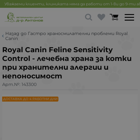
Уважаеми клиенти, клиниката няма да работи от 1-ви до 9-ти 
Назад до Гастро храносмилателни проблеми Royal
Canin
Royal Canin Feline Sensitivity
Control - лечебна храна за котки
при хранителни алергии и
непоносимост
Арт.№:
143300
ДОСТАВКА ДО 4 РАБОТНИ ДНИ