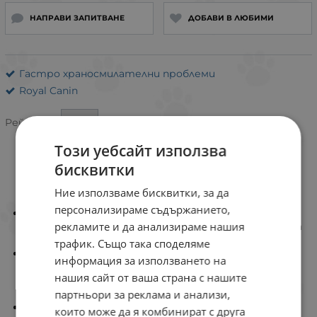
НАПРАВИ ЗАПИТВАНЕ
ДОБАВИ В ЛЮБИМИ
Гастро храносмилателни проблеми
Royal Canin
Рейтинг:
Този уебсайт използва
бисквитки
ИНФОРМАЦИЯ
Ние използваме бисквитки, за да
персонализираме съдържанието,
СЕЛЕКТИРАН ПРОТЕИН
рекламите и да анализираме нашия
Ограничен брой източници на протеини помага за
намаляване риска от хранителни алергии.
трафик. Също така споделяме
КОЖНА БАРИЕРА
информация за използването на
Формулата е създадена да подпомага
нашия сайт от ваша страна с нашите
естествената защитна бариера на кожата за
оптимално здраве на кожата.
партньори за реклама и анализи,
ЗДРАВА ХРАНОСМИЛАТЕЛНА СИСТЕМА
които може да я комбинират с друга