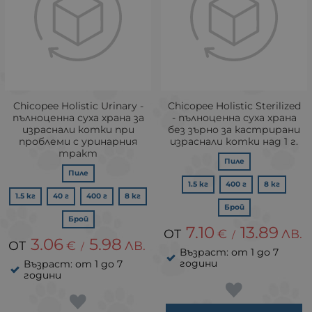
Chicopee Holistic Urinary -
Chicopee Holistic Sterilized
пълноценна суха храна за
- пълноценна суха храна
израснали котки при
без зърно за кастрирани
проблеми с уринарния
израснали котки над 1 г.
тракт
Пиле
Пиле
1.5 кг
400 г
8 кг
1.5 кг
40 г
400 г
8 кг
Брой
Брой
7.10
13.89
€
ЛВ.
/
3.06
5.98
€
ЛВ.
/
Възраст: от 1 до 7
години
Възраст: от 1 до 7
години