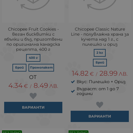
Chicopee Fruit Cookies -
Chicopee Classic Nature
веган бисквитки с
Line - полувлажна храна за
ябълки и бъз, приготвени
кучета над 1 г., с
по оригинална канадска
пилешко и ориз
рецепта, 400 г
2 кг
400 г
Брой
Брой
Промопакет
14.82
28.99
€
ЛВ.
/
Вкус: Пилешко + Ориз
4.34
8.49
€
ЛВ.
/
Възраст: от 1 до 7
години
ВАРИАНТИ
ВАРИАНТИ
БЕЗ ЗЪРНО
БЕЗ ЗЪРНО