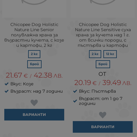
Chicopee Dog Holistic
Chicopee Dog Holistic
Nature Line Senior
Nature Line Sensitive суха
полувлажна храна за
храна за кучета над 1 г.
възрастни кучета, с козе
от всички породи, с
и картофи, 2 кг
пъстърва и картофи
2 кг
2 кг
12 кг
Брой
Брой
21.67
42.38
€
ЛВ.
/
20.19
39.49
€
ЛВ.
/
Вкус: Козе
Възраст: над 7 години
Вкус: Пъстърва
Възраст: от 1 до 7
години
ВАРИАНТИ
ВАРИАНТИ