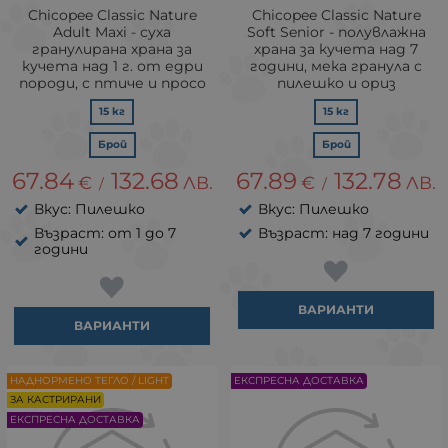
Chicopee Classic Nature
Chicopee Classic Nature
Adult Maxi - суха
Soft Senior - полувлажна
гранулирана храна за
храна за кучета над 7
кучета над 1 г. от едри
години, мека гранула с
породи, с птиче и просо
пилешко и ориз
15 кг
15 кг
Брой
Брой
67.84
132.68
67.89
132.78
€
ЛВ.
€
ЛВ.
/
/
Вкус: Пилешко
Вкус: Пилешко
Възраст: от 1 до 7
Възраст: над 7 години
години
ВАРИАНТИ
ВАРИАНТИ
НАДНОРМЕНО ТЕГЛО / LIGHT
ЕКСПРЕСНА ДОСТАВКА
ЗА КАСТРИРАНИ
ЕКСПРЕСНА ДОСТАВКА