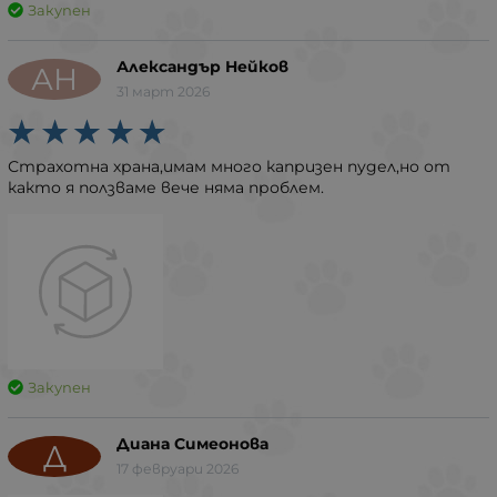
Закупен
Александър Нейков
АН
31 март 2026
Страхотна храна,имам много капризен пудел,но от
както я ползваме вече няма проблем.
Закупен
Диана Симеонова
Д
17 февруари 2026