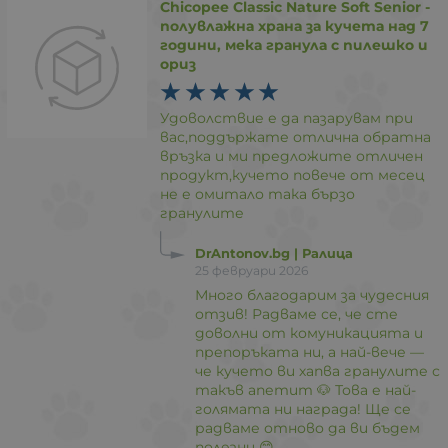
Chicopee Classic Nature Soft Senior -
полувлажна храна за кучета над 7
години, мека гранула с пилешко и
ориз
Удоволствие е да пазарувам при
вас,поддържате отлична обратна
връзка и ми предложите отличен
продукт,кучето повече от месец
не е омитало така бързо
гранулите
DrAntonov.bg | Ралица
25 февруари 2026
Много благодарим за чудесния
отзив! Радваме се, че сте
доволни от комуникацията и
препоръката ни, а най-вече —
че кучето ви хапва гранулите с
такъв апетит 🐶 Това е най-
голямата ни награда! Ще се
радваме отново да ви бъдем
полезни 😊