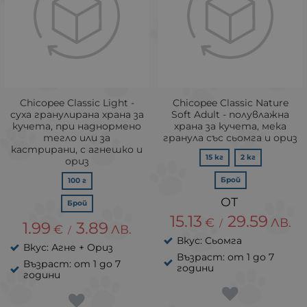
Chicopee Classic Light -
Chicopee Classic Nature
суха гранулирана храна за
Soft Adult - полувлажна
кучета, при наднормено
храна за кучета, мека
тегло или за
гранула със сьомга и ориз
кастрирани, с агнешко и
15 кг
2 кг
ориз
Брой
100 г
Брой
15.13
29.59
€
ЛВ.
/
1.99
3.89
€
ЛВ.
/
Вкус: Сьомга
Вкус: Агне + Ориз
Възраст: от 1 до 7
Възраст: от 1 до 7
години
години