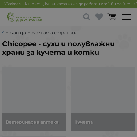
Уважаеми клиенти, клиниката няма да работи от 1-ви до 9-ти 
Назад до Началната страница
Chicopee - сухи и полувлажни
храни за кучета и котки
Ветеринарна аптека
Кучета