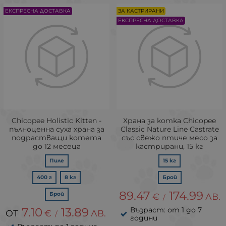
ЕКСПРЕСНА ДОСТАВКА
ЗА КАСТРИРАНИ
ЕКСПРЕСНА ДОСТАВКА
Chicopee Holistic Kitten -
Храна за котка Chicopee
пълноценна суха храна за
Classic Nature Line Castrate
подрастващи котета
със свежо птиче месо за
до 12 месеца
кастрирани, 15 кг
Пиле
15 кг
400 г
8 кг
Брой
89.47
174.99
Брой
€
ЛВ.
/
7.10
13.89
Възраст: от 1 до 7
€
ЛВ.
/
години