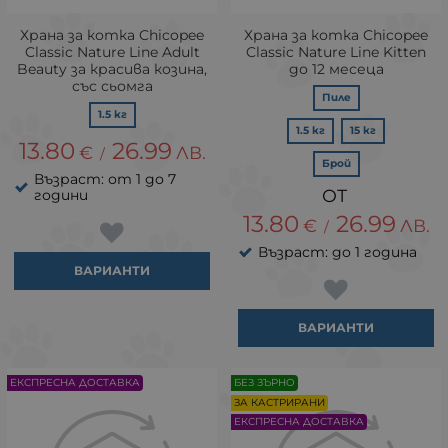
Храна за котка Chicopee
Храна за котка Chicopee
Classic Nature Line Adult
Classic Nature Line Kitten
Beauty за красива козина,
до 12 месеца
със сьомга
Пиле
1.5 кг
1.5 кг
15 кг
13.80
26.99
€
ЛВ.
/
Брой
Възраст: от 1 до 7
години
13.80
26.99
€
ЛВ.
/
Възраст: до 1 година
ВАРИАНТИ
ВАРИАНТИ
ЕКСПРЕСНА ДОСТАВКА
БЕЗ ЗЪРНО
ЗА КАСТРИРАНИ
ЕКСПРЕСНА ДОСТАВКА