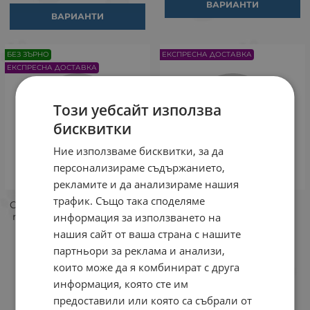
ВАРИАНТИ
ВАРИАНТИ
БЕЗ ЗЪРНО
ЕКСПРЕСНА ДОСТАВКА
ЕКСПРЕСНА ДОСТАВКА
Този уебсайт използва
бисквитки
Ние използваме бисквитки, за да
персонализираме съдържанието,
рекламите и да анализираме нашия
трафик. Също така споделяме
Chicopee Holistic No Grain -
Chicopee Holistic Nature
пълноценна суха храна за
Line Hair&Skin -
информация за използването на
израснали котки с
пълноценна храна за
нашия сайт от ваша страна с нашите
чувствителен стомах
израснали породисти
партньори за реклама и анализи,
котки
Пиле
които може да я комбинират с друга
Пиле
информация, която сте им
1.5 кг
8 кг
1.5 кг
8 кг
предоставили или която са събрали от
Брой