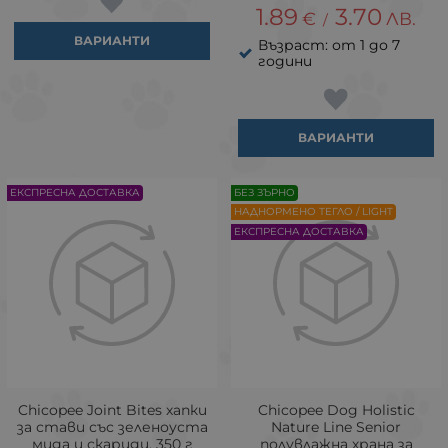
1.89
3.70
€
ЛВ.
/
ВАРИАНТИ
Възраст: от 1 до 7
години
ВАРИАНТИ
ЕКСПРЕСНА ДОСТАВКА
БЕЗ ЗЪРНО
НАДНОРМЕНО ТЕГЛО / LIGHT
ЕКСПРЕСНА ДОСТАВКА
Chicopee Joint Bites хапки
Chicopee Dog Holistic
за стави със зеленоуста
Nature Line Senior
мида и скариди, 350 г
полувлажна храна за