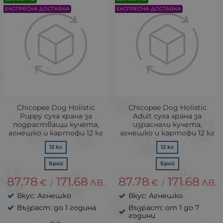
ЕКСПРЕСНА ДОСТАВКА
ЕКСПРЕСНА ДОСТАВКА
Chicopee Dog Holistic
Chicopee Dog Holistic
Puppy суха храна за
Adult суха храна за
подрастващи кучета,
израснали кучета,
агнешко и картофи 12 кг
агнешко и картофи 12 кг
12 кг
12 кг
Брой
Брой
87.78
171.68
87.78
171.68
€
ЛВ.
€
ЛВ.
/
/
Вкус: Агнешко
Вкус: Агнешко
Възраст: до 1 година
Възраст: от 1 до 7
години