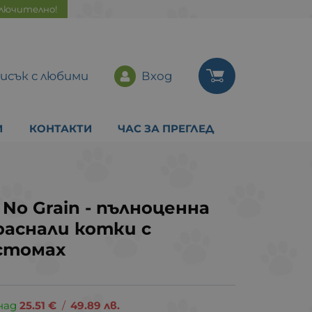
ключително!
исък с любими
Вход
И
КОНТАКТИ
ЧАС ЗА ПРЕГЛЕД
c No Grain - пълноценна
зраснали котки с
стомах
над
25.51
€
/
49.89
лв.