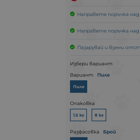
Направете поръчка над
Направете поръчка над
Пазарувай и вземи отс
Избери вариант
Вариант
Пиле
Пиле
Опаковка
1.5 кг
8 кг
Разфасовка
Брой