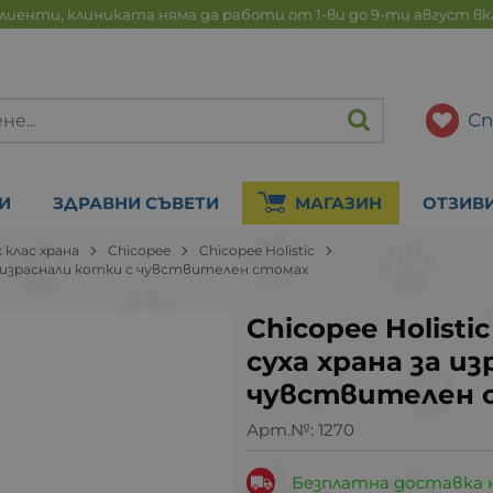
лиенти, клиниката няма да работи от 1-ви до 9-ти август в
Сп
И
ЗДРАВНИ СЪВЕТИ
МАГАЗИН
ОТЗИВ
 клас храна
Chicopee
Chicopee Holistic
а за израснали котки с чувствителен стомах
Chicopee Holisti
суха храна за и
чувствителен 
Арт.№:
1270
Безплатна доставка 