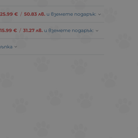
25.99
€
/
50.83
лв.
и вземете подарък:
15.99
€
/
31.27
лв.
и вземете подарък:
тъпка