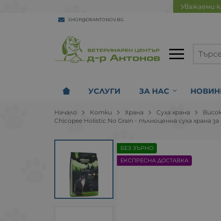
Уважаеми к
SHOP@DRANTONOV.BG
УСЛУГИ
ЗА НАС
НОВИН
Начало
Котки
Храна
Суха храна
Висок
Chicopee Holistic No Grain - пълноценна суха хран
БЕЗ ЗЪРНО
ЕКСПРЕСНА ДОСТАВКА