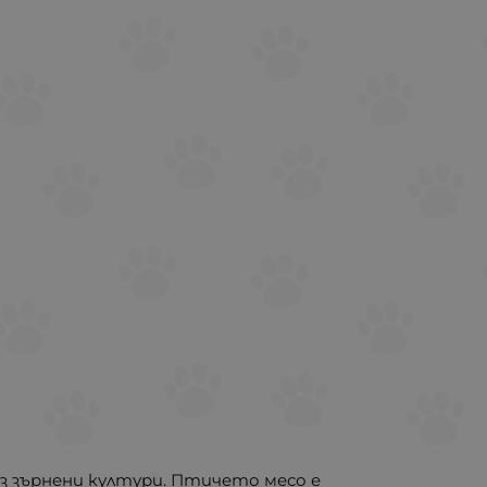
ез зърнени култури. Птичето месо е