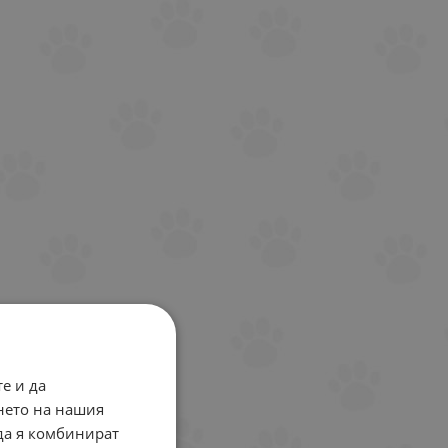
е и да
нето на нашия
 да я комбинират