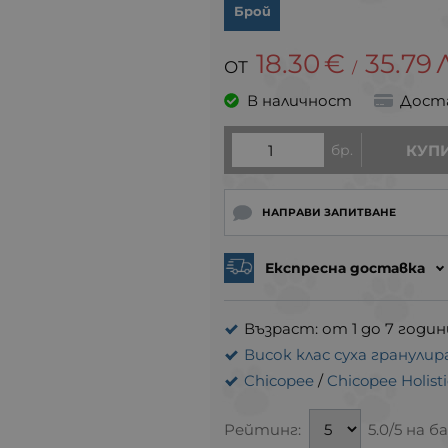
Брой
18.30
€
35.79
/
В наличност
Дост
бр.
КУП
НАПРАВИ ЗАПИТВАНЕ
Експресна доставка
Възраст: от 1 до 7 годин
Висок клас суха гранулир
Chicopee
/
Chicopee Holisti
Рейтинг:
5.0/5 на б