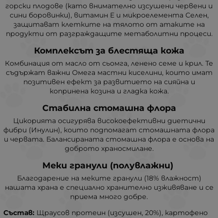
горски плодове (като внимателно изсушени червени и
сини боровинки), витамин Е и микроелемента Селен,
защитават клетките на тялото от атаките на
продукти от разграждащите метаболитни процеси.
Комплексът за блестяща кожа
Комбинация от масло от сьомга, ленено семе и крил. Те
съдържат важни Омега мастни киселини, които имат
позитивен ефект за развитието на сияйна и
копринена козина и гладка кожа.
Стабилна стомашна флора
Цикорията осигурява високоефективни диетични
фибри (Инулин), които подпомагат стомашната флора
и червата. Балансираната стомашна флора е основа на
доброто храносмилане.
Меки гранули (полувлажни)
Благодарение на меките гранули (18% влажност)
нашата храна е специално хранително изживяване и се
приема много добре.
Състав:
Щраусов протеин (изсушен, 20%), картофено