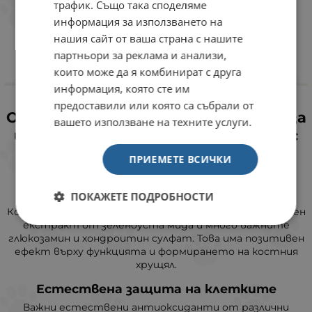
трафик. Също така споделяме
информация за използването на
нашия сайт от ваша страна с нашите
партньори за реклама и анализи,
които може да я комбинират с друга
информация, която сте им
предоставили или която са събрали от
Основни предимства на храната за
вашето използване на техните услуги.
израснали кучета Chicopee Holistic
Soft Ostrich&Potato
ПРИЕМЕТЕ ВСИЧКИ
Комплекс за мобилност
ПОКАЖЕТЕ ПОДРОБНОСТИ
Комплексът за мобилност е комбинация от натурален
екстракт от зеленоуста мида и много важните
глюкозамин и хондроитин сулфат. Това има позитивен
ефект върху функцията и формирането на костния
хрущял.
Естествена защита на клетките
Важни естествени антиоксиданти от различни