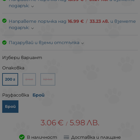
подарък:
Направете поръчка над
16.99
€
/
33.23
лв.
и вземете
подарък:
Пазарувай и вземи отстъпка
Избери вариант
Опаковка
200 г
2 кг
12 кг
Разфасовка
Брой
Брой
3.06
€
5.98
ЛВ.
/
В наличност
Доставка и плащане