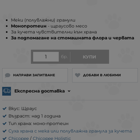
Меки (полувлажни) гранули
Монопротеин
- щраусово месо
За кучета чувствителни към храна
За подпомагане на стомашната флора и червата
бр.
КУПИ
НАПРАВИ ЗАПИТВАНЕ
ДОБАВИ В ЛЮБИМИ
Експресна доставка
Вкус: Щраус
Възраст: над 1 година
Тип храна: моно-протеин
Суха храна с мека или полувлажна гранула за кучета
Chicopee
/
Chicopee Holistic