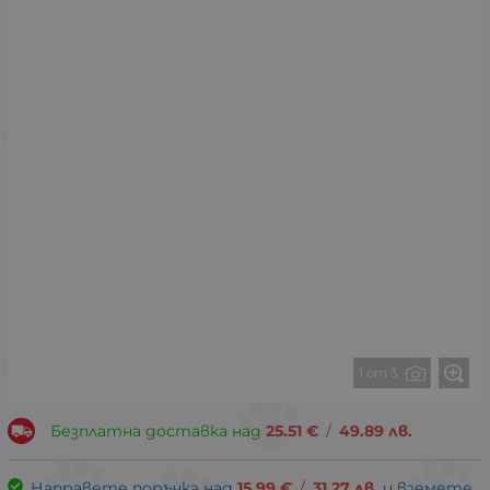
1 от 3
Безплатна доставка над
25.51
€
/
49.89
лв.
Направете поръчка над
15.99
€
/
31.27
лв.
и вземете