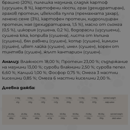
брашно (20%), пилешка мазнина, сладък картоф
(изсушен, 8 %), картофени люспи, грах (дехидратиран),
грахов протеин, цвеклова пулпа (премахната захар),
ленено семе (3%), картофен протеин, хидролизиран
протеин, мая (дехидратирана, 1,5 %), масло от сьомга
(0,5 %), цикория (сушена, 0,2 %), водорасли (изсушени),
сушена юка, коприва (сушена), листа от къпина
(сушени), бял равнец (сушен), копър (сушен), кимион
(сушен), цвят лайка (сушен), имел (сушен), корен от
тинтява (сушен), жълт кантарион (сушен).
Анализ:
Влажност 18,00 %; Протеин 23,00 %; съдържание
на мазнини 13,00 %; сурови влакнини 2,50 %; сурова пепел
6,60 %; Калций 1,00 %; Фосфор 0,75 %; Омега 3 мастни
киселини 0,85 %; Омега 6 мастни киселини 2,00 %.
Дневна дажба: