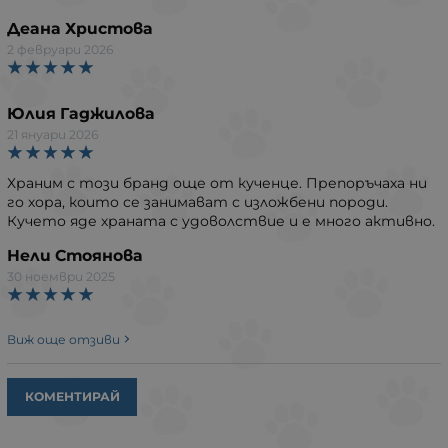
Деана Христова
2 февруари 2026
Юлия Гаджилова
21 януари 2026
Храним с този бранд още от кученце. Препоръчаха ни
го хора, които се занимават с изложбени породи.
Кучето яде храната с удоволствие и е много активно.
Нели Стоянова
30 ноември 2025
Виж още отзиви
КОМЕНТИРАЙ