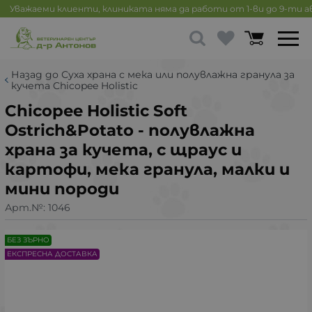
Уважаеми клиенти, клиниката няма да работи от 1-ви до 9-ти 
Назад до Суха храна с мека или полувлажна гранула за
кучета Chicopee Holistic
Chicopee Holistic Soft
Ostrich&Potato - полувлажна
храна за кучета, с щраус и
картофи, мека гранула, малки и
мини породи
Арт.№:
1046
БЕЗ ЗЪРНО
ЕКСПРЕСНА ДОСТАВКА