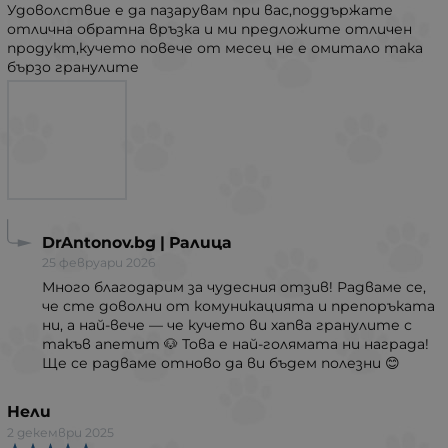
Удоволствие е да пазарувам при вас,поддържате
отлична обратна връзка и ми предложите отличен
продукт,кучето повече от месец не е омитало така
бързо гранулите
DrAntonov.bg | Ралица
25 февруари 2026
Много благодарим за чудесния отзив! Радваме се,
че сте доволни от комуникацията и препоръката
ни, а най-вече — че кучето ви хапва гранулите с
такъв апетит 🐶 Това е най-голямата ни награда!
Ще се радваме отново да ви бъдем полезни 😊
Нели
2 декември 2025