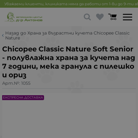
Уважаеми клиенти, клиниката няма да работи от 1-ви до 9-ти 
Назад до Храна за възрастни кучета Chicopee Classic
Nature
Chicopee Classic Nature Soft Senior
- полувлажна храна за кучета над
7 години, мека гранула с пилешко
и ориз
Арт.№:
1055
ЕКСПРЕСНА ДОСТАВКА