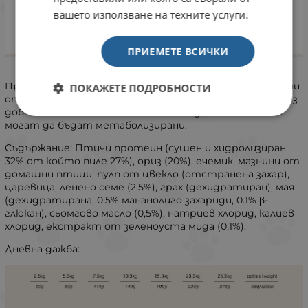
вашето използване на техните услуги.
ПРИЕМЕТЕ ВСИЧКИ
Продукти от хуманно отглеждани животни, суровини
ПОКАЖЕТЕ ПОДРОБНОСТИ
от местни производители, без съдържание на соя, без
добавяне на синтетични антиоксиданти, които не
могат да бъдат метаболизирани.
Съдържание: Птичи протеин (сушен и хидролизиран
32% от който пиле 27%), ориз (20%), ечемик, мазнини от
домашни птици, пулп от цвекло (отстранена захар),
царевица, ленено семе (2.5%), грах (дехидратиран), мая
(дехидратирана, 0.5% мананолиго захариди, 0.1% β-
глюкан), сьомгово масло (0,5%), натриев хлорид, калиев
хлорид, екстракт от зеленоуста мида (0,1%).
Дневна дажба: