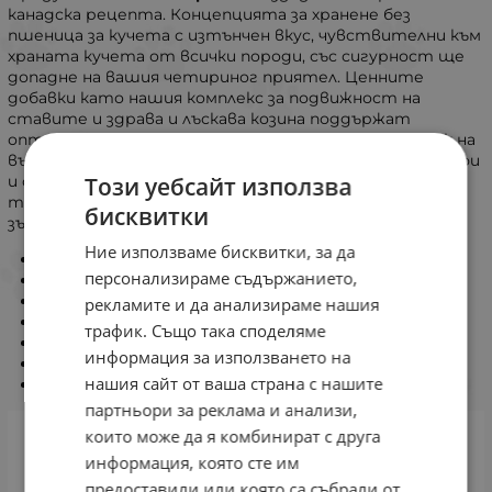
канадска рецепта. Концепцията за хранене без
пшеница за кучета с изтънчен вкус, чувствителни към
храната кучета от всички породи, със сигурност ще
допадне на вашия четириног приятел. Ценните
добавки като нашия комплекс за подвижност на
ставите и здрава и лъскава козина поддържат
оптималното хранене на вашето куче. За източник на
въглехидрати ние използваме лесно смилаеми картофи
Този уебсайт използва
и съзнателно не включваме никакви зърнени култури,
така че вие храните вашето куче деликатно и без
бисквитки
зърно.
Ние използваме бисквитки, за да
Кръгла гранула с диаметър 17 мм;
персонализираме съдържанието,
Без пшеница;
Екстракт от зеленоуста мида;
рекламите и да анализираме нашия
Имунен комплекс;
трафик. Също така споделяме
Хармоничен растеж;
информация за използването на
Витамин Е;
нашия сайт от ваша страна с нашите
Повишен трансфер на енергия.
партньори за реклама и анализи,
които може да я комбинират с друга
информация, която сте им
предоставили или която са събрали от