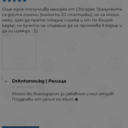
Още една сполучлива находка от Chicopee. Гранулките
са доста големи (колкото 20 стотинки), но са много
меки. Щях да пратя показна снимка и от по-близък
кадър, но кучето не спираше да се промъква в кадър и
да ги изяжда. : )))
DrAntonov.bg | Ралица
10 декември 2025
Много Ви благодарим за забавния и мил отзив!
Поздрави от целия ни екип! 🎄