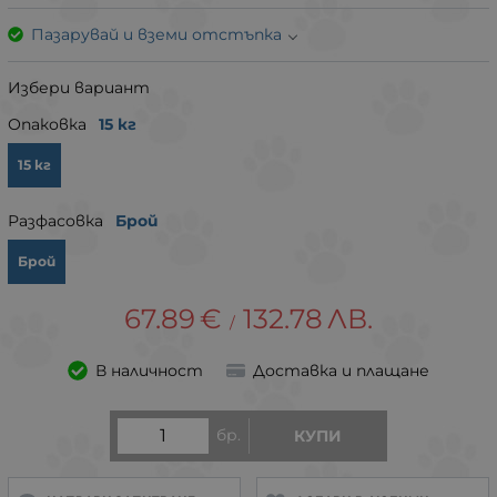
Пазарувай и вземи отстъпка
Избери вариант
Опаковка
15 кг
15 кг
Разфасовка
Брой
Брой
67.89
€
132.78
ЛВ.
/
В наличност
Доставка и плащане
бр.
КУПИ