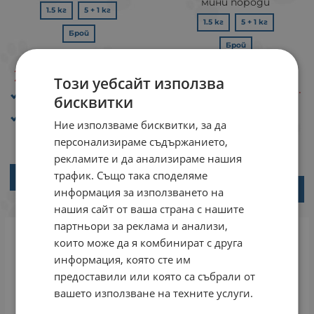
мини породи
1.5 кг
5 + 1 кг
1.5 кг
5 + 1 кг
Брой
Брой
22.16
43.34
€
ЛВ.
/
Този уебсайт използва
24.75
48.41
€
ЛВ.
/
Вкус: Пилешко
бисквитки
Вкус: Пилешко
Възраст: от 1 до 7
години
Ние използваме бисквитки, за да
Възраст: от 1 до 7
години
персонализираме съдържанието,
рекламите и да анализираме нашия
трафик. Също така споделяме
ВАРИАНТИ
ВАРИАНТИ
информация за използването на
нашия сайт от ваша страна с нашите
партньори за реклама и анализи,
които може да я комбинират с друга
информация, която сте им
предоставили или която са събрали от
вашето използване на техните услуги.