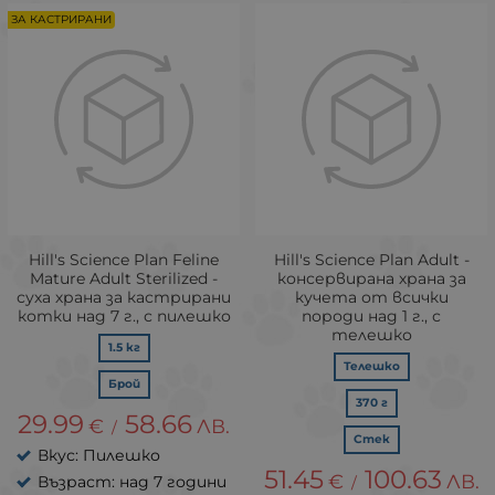
ЗА КАСТРИРАНИ
Hill's Science Plan Feline
Hill's Science Plan Adult -
Mature Adult Sterilized -
консервирана храна за
суха храна за кастрирани
кучета от всички
котки над 7 г., с пилешко
породи над 1 г., с
телешко
1.5 кг
Телешко
Брой
370 г
29.99
58.66
€
ЛВ.
/
Стек
Вкус: Пилешко
51.45
100.63
€
ЛВ.
Възраст: над 7 години
/