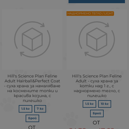
НАДНОРМЕНО ТЕГЛО / LIGHT
Hill's Science Plan Feline
Hill's Science Plan Feline
Adult Hairball&Perfect Coat
Adult - суха храна за
- суха храна за намаляване
котки над 1 г., с
на космените топки и
наднормено тегло, с
красива козина, с
пилешко
пилешко
1.5 кг
10 кг
1.5 кг
7 кг
Брой
Брой