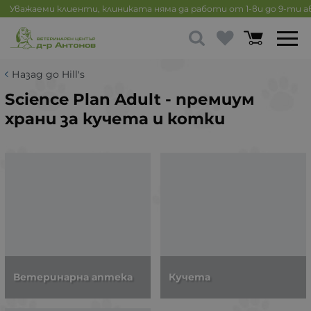
Уважаеми клиенти, клиниката няма да работи от 1-ви до 9-ти 
Назад до Hill's
Science Plan Adult - премиум
храни за кучета и котки
Ветеринарна аптека
Кучета