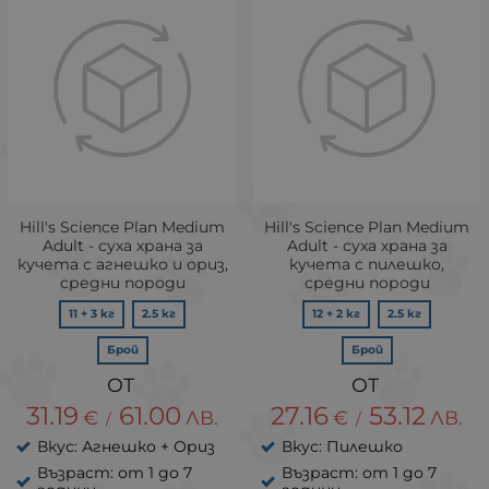
Hill's Science Plan Medium
Hill's Science Plan Medium
Adult - суха храна за
Adult - суха храна за
кучета с агнешко и ориз,
кучета с пилешко,
средни породи
средни породи
11 + 3 кг
2.5 кг
12 + 2 кг
2.5 кг
Брой
Брой
31.19
61.00
27.16
53.12
€
ЛВ.
€
ЛВ.
/
/
Вкус: Агнешко + Ориз
Вкус: Пилешко
Възраст: от 1 до 7
Възраст: от 1 до 7