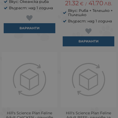
Вкус: Океанска риба
21.32
41.70
€
ЛВ.
/
Възраст: над 1 година
Вкус: Риба + Телешко +
Пилешко
Възраст: над 1 година
ВАРИАНТИ
ВАРИАНТИ
Hill's Science Plan Feline
Hill's Science Plan Feline
Adult CHICKEN - паучове
Adult BEEF- паучове за