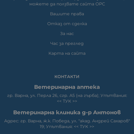
можете да ползвате сайта ОРС
Вашите права
Отказ от сделка
За нас
Час за преглед
Карта на сайта
КОНТАКТИ
Ветеринарна аптека
гр. Варна, ул. Перла 26, сгр. А5 (на гърба); Упътвания:
<<
ТУК
>>
Ветеринарна клиника д-р Антонов
Адрес: гр. Варна, ж.к. Победа, ул. "акад. Андрей Сахаров"
19; Упътвания: <<
ТУК
>>