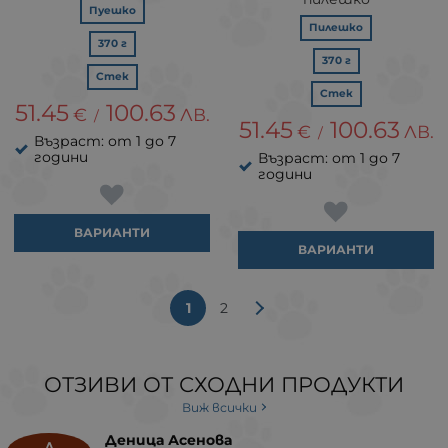
Пуешко
Пилешко
370 г
370 г
Стек
Стек
51.45
100.63
€
ЛВ.
/
51.45
100.63
€
ЛВ.
/
Възраст: от 1 до 7
години
Възраст: от 1 до 7
години
ВАРИАНТИ
ВАРИАНТИ
1
2
ОТЗИВИ ОТ СХОДНИ ПРОДУКТИ
Виж всички
Деница Асенова