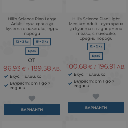
Hill's Science Plan Large
Hill's Science Plan Light
Adult - суха храна за
Medium Adult - суха храна
кучета с пилешко, едри
за кучета с наднормено
породи
тегло, с пилешко,
средни породи
12 + 2 кг
15 + 3 кг
12 + 2 кг
Брой
Брой
100.68
196.91
€
ЛВ.
96.93
189.58
/
€
ЛВ.
/
Вкус: Пилешко
Вкус: Пилешко
Възраст: от 1 до 7
Възраст: от 1 до 7
години
години
ВАРИАНТИ
ВАРИАНТИ