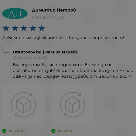
Димитър Петров
ДП
19 февруари 2025
Доволен съм. Изключителна бързина и коректност!
DrAntonov.bg | Ралица Илиева
26 февруари 2025
Благодарим Ви, че отделихте време да ни
оставите отзив! Вашата обратна връзка е много
важна за нас. Сърдечни поздрави от целия ни екип!
Закупен
Закупен