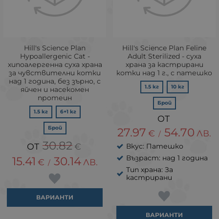
Hill's Science Plan
Hill's Science Plan Feline
Hypoallergenic Cat -
Adult Sterilized - суха
хипоалергенна суха храна
храна за кастрирани
за чувствителни котки
котки над 1 г., с патешко
над 1 година, без зърно, с
1.5 кг
10 кг
яйчен и насекомен
протеин
Брой
1.5 кг
6+1 кг
Брой
27.97
54.70
€
ЛВ.
/
30.82
€
Вкус: Патешко
Възраст: над 1 година
15.41
30.14
€
ЛВ.
/
Тип храна: За
кастрирани
ВАРИАНТИ
ВАРИАНТИ