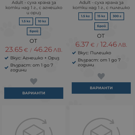
Adult - суха храна за
Adult - суха храна за
котки над 1 г., с агнешко
котки над 1 г., с пилешко
и ориз
1.5 кг
15 кг
300 г
1.5 кг
10 кг
Брой
Брой
6.37
12.46
€
ЛВ.
/
23.65
46.26
€
ЛВ.
/
Вкус: Пилешко
Вкус: Агнешко + Ориз
Възраст: от 1 до 7
години
Възраст: от 1 до 7
години
ВАРИАНТИ
ВАРИАНТИ