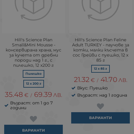
Hill's Science Plan
Hill's Science Plan Feline
Small&Mini Mousse -
Adult TURKEY - паучове за
консервирана храна, мус
котки, малки късчета в
за кучета от дребни
сос Грейви с пуешко, 12 х
породи над 1 г., с
85 г
пилешко, 12 х200 г
12 x 85 г
Пилешко
21.32
41.70
€
ЛВ.
/
12 x 200 г
Вкус: Пуешко
35.48
69.39
€
ЛВ.
Възраст: над 1 година
/
Възраст: от 1 до 7
години
ВАРИАНТИ
ВАРИАНТИ