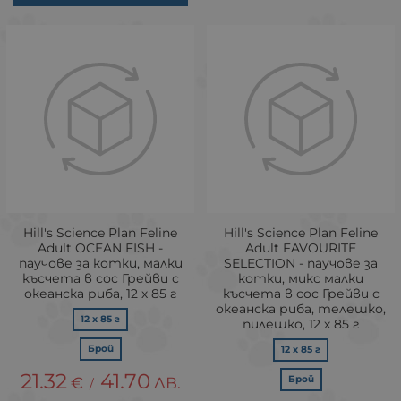
Hill's Science Plan Feline
Hill's Science Plan Feline
Adult OCEAN FISH -
Adult FAVOURITE
паучове за котки, малки
SELECTION - паучове за
късчета в сос Грейви с
котки, микс малки
океанска риба, 12 х 85 г
късчета в сос Грейви с
океанска риба, телешко,
12 x 85 г
пилешко, 12 х 85 г
Брой
12 x 85 г
21.32
41.70
€
ЛВ.
Брой
/