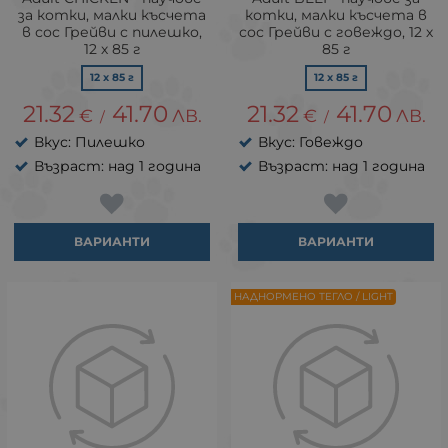
за котки, малки късчета
котки, малки късчета в
в сос Грейви с пилешко,
сос Грейви с говеждо, 12 х
12 х 85 г
85 г
12 x 85 г
12 x 85 г
21.32
41.70
21.32
41.70
€
ЛВ.
€
ЛВ.
/
/
Вкус: Пилешко
Вкус: Говеждо
Възраст: над 1 година
Възраст: над 1 година
ВАРИАНТИ
ВАРИАНТИ
НАДНОРМЕНО ТЕГЛО / LIGHT