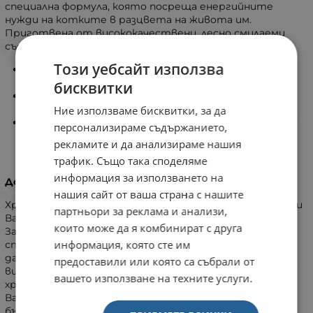
специална формула, която посреща енергийните
нужди на котките в разцвета на живота им.
Приготвена от висококачествени, лесно смилаеми
съставки.
Този уебсайт използва
Таурин за здраво сърце, балансирани минерали за
здрави бъбреци и пикочен мехур.
бисквитки
Висококачествен протеин за поддържане на
мускулатурата.
Ние използваме бисквитки, за да
Витамин Е, омега-3 и омега-6 мастни киселини за
персонализираме съдържанието,
красива кожа и козина.
рекламите и да анализираме нашия
трафик. Също така споделяме
информация за използването на
Допълнителна информация:
нашия сайт от ваша страна с нашите
Храна с отличен вкус за дълъг и щастлив живот. Вие и
партньори за реклама и анализи,
Вашият любимец имате дълбока и специална връзка.
които може да я комбинират с друга
Защото всеки миг, който прекарвате заедно, е
информация, която сте им
специален, и именно затова ние се стараем да ви
дарим с повече такива мигове. Благодарение на
предоставили или която са събрали от
висококачествените си съставки и подходящите
вашето използване на техните услуги.
хранителни вещества, Hill's Science Plan дава на
Вашата котка храната, от която се нуждае, за да
бъде здрава и щастлива през целия си живот.