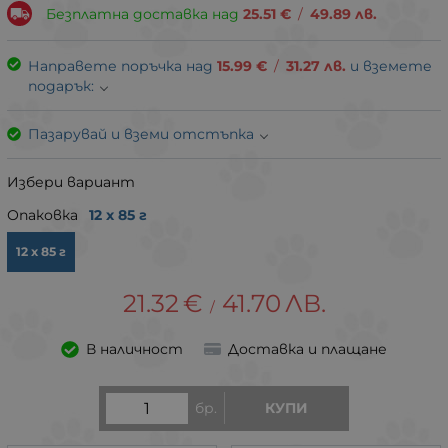
Безплатна доставка над
25.51
€
/
49.89
лв.
Направете поръчка над
15.99
€
/
31.27
лв.
и вземете
подарък:
Пазарувай и вземи отстъпка
Избери вариант
Опаковка
12 x 85 г
12 x 85 г
21.32
€
41.70
ЛВ.
/
В наличност
Доставка и плащане
бр.
КУПИ