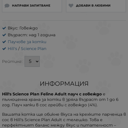
НАПРАВИ ЗАПИТВАНЕ
ДОБАВИ В ЛЮБИМИ
Вкус: Говеждо
Възраст: над 1 година
Паучове за котки
Hill's
/
Science Plan
Рейтинг:
ИНФОРМАЦИЯ
Hill's Science Plan Feline Adult пауч с говеждо
е
пълноценна храна за котки в зряла възраст от 1 до 6
год. Пауч хапки в сос грейви с говеждо (4%).
Вашата котка ще обикне вкуса на крехките парченца в
сос в Hill's Science Plan Adult с телешко. Това е
перфектният баланс между вкус и питателност –