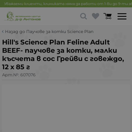
Уважаеми клиенти, клиниката няма да работи от 1-ви до 9-ти 
Назад до Паучове за котки Science Plan
Hill's Science Plan Feline Adult
BEEF- паучове за котки, малки
късчета в сос Грейви с говеждо,
12 х 85 г
Арт.№:
607076