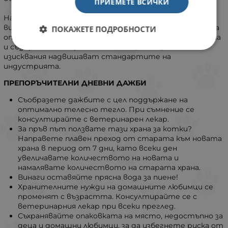
ПРИЕМЕТЕ ВСИЧКИ
Нашата храна за котки се прави от най-
висококачествени съставки. Тези съставки трябва да
ПОКАЖЕТЕ ПОДРОБНОСТИ
отговарят на нашите строги изисквания за чистота
и съдържание на хранителни вещества, които
изисквания надвишават стандартите на
индустрията.
ПРЕПОРЪЧИТЕЛНИ ДНЕВНИ ДАЖБИ
Съобразете дажбите с цел поддържане на
оптимално телесно тегло. При съмнение се
консултирайте с ветеринарен лекар.
За пръв път ползвате тази храна за котки?
Направете плавен преход от старата към новата
храна в период от 7 дни, като всеки ден
увеличавате количеството на новата и
намалявате количеството на старата храна.
Винаги оставяйте прясна вода за пиене!
Хранителните нужди на домашните любимци се
променят с възрастта. Консултирайте се с
ветеринарния лекар при всеки преглед.
Съхранявайте опаковката на място, недостъпно за
деца и домашни любимци, за да избегнете риска от