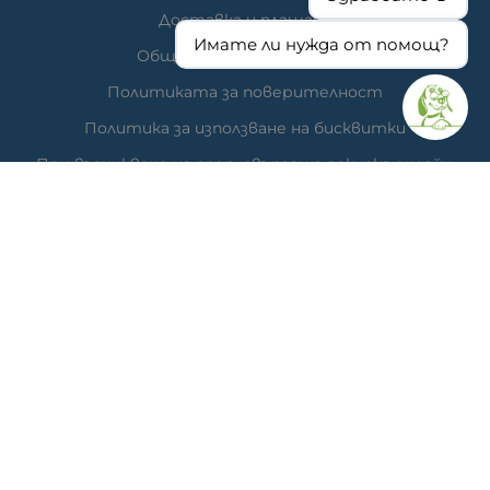
Доставка и плащане
Имате ли нужда от помощ?
Общи условия за ползване
Политиката за поверителност
Политика за използване на бисквитки
При възникване на спор, свързан с покупка онлайн,
можете да ползвате сайта ОРС
Вашите права
Отказ от сделка
За нас
Час за преглед
Карта на сайта
КОНТАКТИ
Ветеринарна аптека