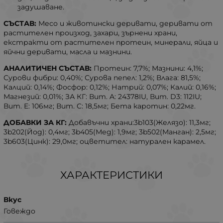
задушаване.
СЪСТАВ:
Месо и животински деривати, деривати от
растителен произход, захари, зърнени храни,
екстракти от растителен протеин, минерали, яйца и
яйчни деривати, масла и мазнини.
АНАЛИТИЧЕН СЪСТАВ:
Протеин: 7,7%; Мазнини: 4,1%;
Сурови фибри: 0,40%; Сурова пепел: 1,2%; Влага: 81,5%;
Калций: 0,14%; Фосфор: 0,12%; Натрий: 0,07%; Калий: 0,16%;
Магнезий: 0,01%; ЗА КГ: Вит. A: 24378IU, Вит. D3: 112IU;
Вит. E: 106мг; Вит. C: 18,5мг; Бета каротин: 0,22мг.
ДОБАВКИ ЗА КГ:
Добавъчни храни:3b103(Желязо): 11,3мг;
3b202(Йод): 0,4мг; 3b405(Мед): 1,9мг; 3b502(Манган): 2,5мг;
3b603(Цинк): 29,0мг; оцветител: натурален карамел.
ХАРАКТЕРИСТИКИ
Вкус
Говеждо