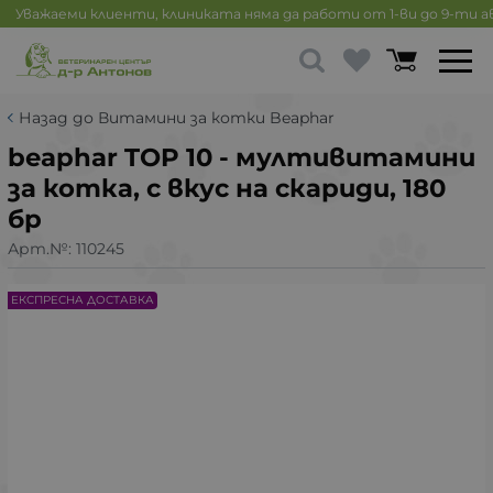
Уважаеми клиенти, клиниката няма да работи от 1-ви до 9-ти 
Назад до Витамини за котки Beaphar
beaphar TOP 10 - мултивитамини
за котка, с вкус на скариди, 180
бр
Арт.№:
110245
ЕКСПРЕСНА ДОСТАВКА