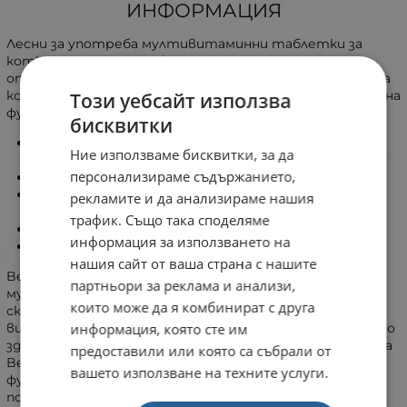
ИНФОРМАЦИЯ
Лесни за употреба мултивитаминни таблетки за
котки, съдържащи 10 витамина. Подпомагат
оптималното здраве, жизнеността и развитието на
костите и зъбите. С добавен таурин за поддържане на
Този уебсайт използва
функцията на очите и сърцето.
бисквитки
Мултивитамини – подпомагат жизнеността и
Ние използваме бисквитки, за да
лъскавата козина
персонализираме съдържанието,
Съдържа витамини A, B, D и E
С добавен таурин за поддържане на здравето на
рекламите и да анализираме нашия
очите и сърцето
трафик. Също така споделяме
Подпомагат развитието на костите и зъбите
информация за използването на
Подходящи за всички породи котки
нашия сайт от ваша страна с нашите
Beaphar Top 10 са вкусни и лесни за употреба
партньори за реклама и анализи,
мултивитаминни таблетки за котки с аромат на
които може да я комбинират с друга
скариди. Те съдържат 10 витамина, включително
информация, която сте им
витамини A, B, D и E, които подпомагат оптималното
здраве, жизнеността и лъскавата козина. Освен това
предоставили или която са събрали от
Beaphar Top 10 съдържа таурин, който поддържа
вашето използване на техните услуги.
функцията на очите и сърцето. Подходящи за всички
породи котки.