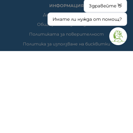
ИНФОРМАЦИЯ
Здравейте 👋
Доставка и плащане
Имате ли нужда от помощ?
Общи условия за ползване
Политиката за поверителност
Политика за използване на бисквитки
При възникване на спор, свързан с покупка онлайн,
можете да ползвате сайта ОРС
Вашите права
Отказ от сделка
За нас
Час за преглед
Карта на сайта
КОНТАКТИ