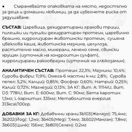
● Съхранявайте опаковката на място, недостъпно
за деца и домашни любимци, за да избегнете риска от
задушаване.
СЪСТАВ:
Царевица, дехидратирани грахови трици,
пилешки ии пуешки дехидратиран протеин, царевично
брашно, хидролизиран животински протеин, сушена
цвеклова каша, животинска мазнина, целулоза,
растително масло, минерали, ленено семе, свински
хрущял (източник на хондроитин сулфат),
хидролизирани ракообразни (източник на глюкозамин).
АНАЛИТИЧЕН СЪСТАВ:
Протеин: 22,3%; Мазнини: 10,4%;
Сурови фибри: 11,9%; Омега-6 мастни к-ни: 2,8%; Сурова
пепел: 5,2%; Калций: 0,85%; Фосфор: 0,60%; Натрий: 0,25%;
Калий: 0,72%; Магнезий: 0,13%; ЗА КГ: Вит. A: 11114IU, Вит.
D3: 778IU; Вит. E: 600мг; Вит. C: 90мг; Бета каротин:
1,5мг; L-карнитин: 335мг; Метаболитна енергия:
313kcal/100гр.
ДОБАВКИ ЗА КГ:
Добавъчни храни:3b103(Желязо): 75,4мг;
3b202(Йод): 1,2мг; 3b405(Мед): 7,4мг; 3b502(Манган): 7,8мг;
3b603(Цинк): 156мг; 3b801(Селен): 0,2мг