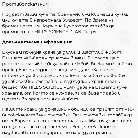
Противопоказания:
Подрастващи кучета, бременни или кърмещи кучки,
или кучета в напреднала възраст. По време на
бременност или кърмене кучетата трябва да
преминат на HILL'S SCIENCE PLAN Puppy.
Допълнителна информация:
Вкусна и полезна храна за дълъг и щастлив живот.
Вашият най-верен приятел винаги ви посреща с
радост и дарява с безусловна любов. Всеки миг, който
прекарвате заедно, е специален, затова ние се
стремим да ви осигурим повече такива мигове. Със
здравословни съставки и подходящи хранителни
вещества HILL'S SCIENCE PLAN дава на Вашето куче
храната, от която се нуждае, за да бъде здраво и
щастливо през целия си живот.
Нашите храни за домашни любимци се правят от най-
висококачествени съставки. Тези съставки трябва да
отговарят на нашите строги изисквания за чистота
и съдържание на хранителни вещества, които
надвишават стандартите на индустрията.