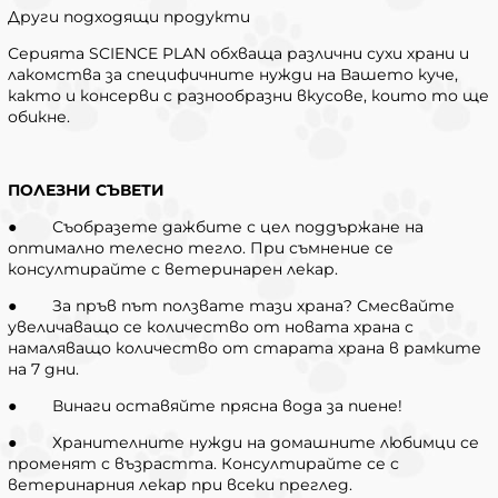
Други подходящи продукти
Серията SCIENCE PLAN обхваща различни сухи храни и
лакомства за специфичните нужди на Вашето куче,
както и консерви с разнообразни вкусове, които то ще
обикне.
ПОЛЕЗНИ СЪВЕТИ
● Съобразете дажбите с цел поддържане на
оптимално телесно тегло. При съмнение се
консултирайте с ветеринарен лекар.
● За пръв път ползвате тази храна? Смесвайте
увеличаващо се количество от новата храна с
намаляващо количество от старата храна в рамките
на 7 дни.
● Винаги оставяйте прясна вода за пиене!
● Хранителните нужди на домашните любимци се
променят с възрастта. Консултирайте се с
ветеринарния лекар при всеки преглед.