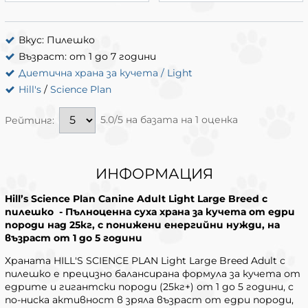
Вкус: Пилешко
Възраст: от 1 до 7 години
Диетична храна за кучета / Light
Hill's
/
Science Plan
5.0/5 на базата на 1 оценка
Рейтинг:
ИНФОРМАЦИЯ
Hill’s Science Plan Canine Adult Light Lаrge Breed с
пилешко - Пълноценна суха храна за кучета от едри
породи над 25кг, с понижени енергийни нужди, на
възраст от 1 до 5 години
Храната HILL'S SCIENCE PLAN Light Large Breed Adult с
пилешко е прецизно балансирана формула за кучета от
едрите и гигантски породи (25кг+) от 1 до 5 години, с
по-ниска активност в зряла възраст от едри породи,