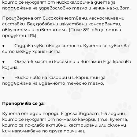
които се нуждаят от нискокалорична диета за
поддържане на здравословно тегло и начин на живот.
Произведена от висококачествени, лесносмилаеми
съставки. Без добавени изкуствени консерванти,
овкусители и оцветители. (Пиле 8%; общо птичи
продукти 13%).
● Създава чувство за ситост. Кучето се чувства
сито между храненията.
● Омега-6 мастни киселини и витамин Е за красива
козина.
● Ниско ниво на калории и L-карнитин за
поддържане на идеалното телесно тегло.
Препоръчва се за:
Кучета от едри породи в зряла възраст, 1–5 години,
които се нуждаят от по-малко калории (т.е. кучета,
които са по-слабо активни, кастрирани или склонни
към напълняване по друга причина).