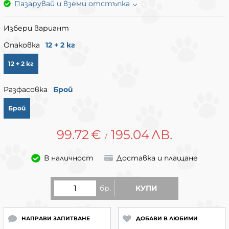
Пазарувай и вземи отстъпка
Избери вариант
Опаковка
12 + 2 кг
12 + 2 кг
Разфасовка
Брой
Брой
99.72
€
195.04
ЛВ.
/
В наличност
Доставка и плащане
бр.
КУПИ
НАПРАВИ ЗАПИТВАНЕ
ДОБАВИ В ЛЮБИМИ