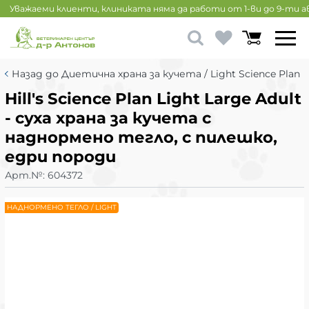
Уважаеми клиенти, клиниката няма да работи от 1-ви до 9-ти 
Назад до Диетична храна за кучета / Light Science Plan
Hill's Science Plan Light Large Adult
- суха храна за кучета с
наднормено тегло, с пилешко,
едри породи
Арт.№:
604372
НАДНОРМЕНО ТЕГЛО / LIGHT