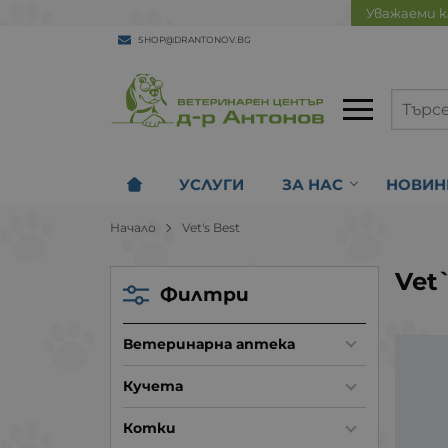
Уважаеми к
SHOP@DRANTONOV.BG
УСЛУГИ
ЗА НАС
НОВИН
Начало
Vet's Best
Vet
Филтри
Ветеринарна аптека
Кучета
Котки