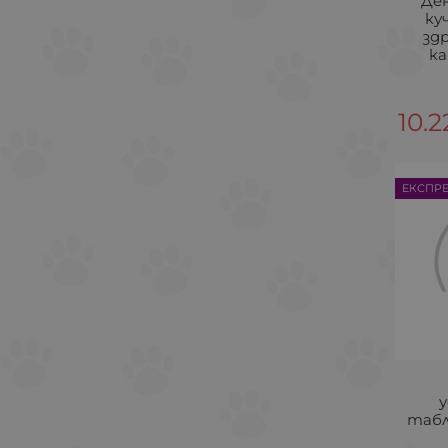
Де
ку
зд
ка
10.2
ЕКСПР
табл