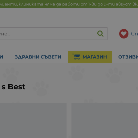
лиенти, клиниката няма да работи от 1-ви до 9-ти август в
Сп
И
ЗДРАВНИ СЪВЕТИ
МАГАЗИН
ОТЗИВ
`s Best