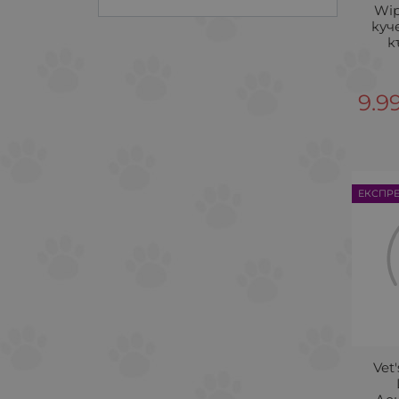
Wip
куч
к
9.9
ЕКСПР
Vet