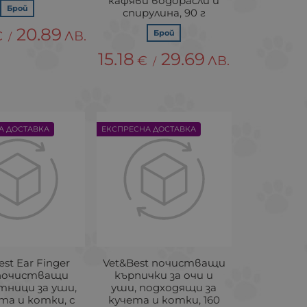
кафяви водорасли и
Брой
спирулина, 90 г
20.89
€
ЛВ.
Брой
/
15.18
29.69
€
ЛВ.
/
А ДОСТАВКА
ЕКСПРЕСНА ДОСТАВКА
est Ear Finger
Vet&Best почистващи
 почистващи
кърпички за очи и
тници за уши,
уши, подходящи за
ета и котки, с
кучета и котки, 160