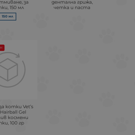
тмиване, за
дентална грижа,
ки, 150 мл
четка и паста
150 мл
Н
а котки Vet’s
Hairball Gel
ив космени
ки, 100 гр