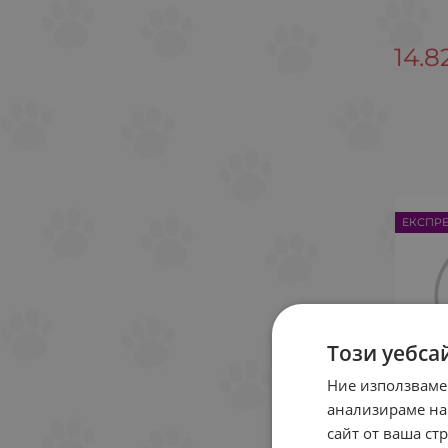
14.8
ЕКСПР
Този уебса
Ние използваме
анализираме на
Vet
сайт от ваша ст
зъ