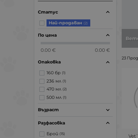
Статус
Най-продaван
(2)
По цена
Вет
0.00 €
0.00 €
23 Про
Опаковка
160 бр
(1)
236 мл
(1)
470 мл
(2)
500 мл
(1)
Възраст
Разфасовка
Брой
(15)
Vet`