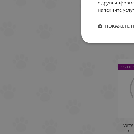
с друга информа
на техните услуг
6.3
ПОКАЖЕТЕ 
ЕКСПР
Vet's
па