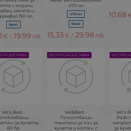
нтална пяна за
Relief антиалергичен,
чета с ензими,
470 мл
равец, мента и
10.68
470 мл
рамфил 150 мл
Брой
Брой
15.33
29.98
2
19.99
€
ЛВ.
€
ЛВ.
/
/
ЕСНА ДОСТАВКА
ЕКСПРЕСНА ДОСТАВКА
ЕКСПРЕСН
Vet's Best -
Vet&Best -
Vet's B
успокояващи
Почистващи
Pads
етки за кучета,
тампони за очи за
напръс
60 бр
кучета и котки, с
за куч