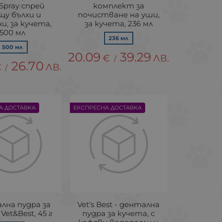
 Spray спрей
комплект за
щу бълхи и
почистване на уши,
и, за кучета,
за кучета, 236 мл
500 мл
236 мл
500 мл
20.09
39.29
€
ЛВ.
/
26.70
€
ЛВ.
/
А ДОСТАВКА
ЕКСПРЕСНА ДОСТАВКА
лна пудра за
Vet's Best - дентална
Vet&Best, 45 г
пудра за кучета, с