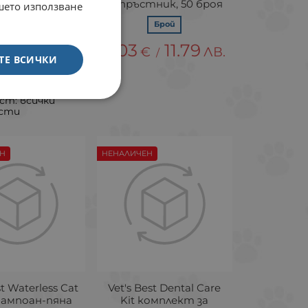
а - дентален
напръстник, 50 броя
ашето използване
20 мл + играчка
Брой
ена топка
6.03
11.79
Брой
€
ЛВ.
/
ТЕ ВСИЧКИ
15.69
€
ЛВ.
/
ст: всички
асти
Н
НЕНАЛИЧЕН
st Waterless Cat
Vet's Best Dental Care
шампоан-пяна
Kit комплект за