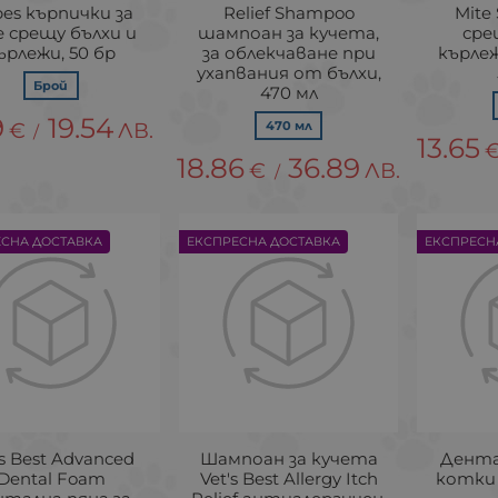
es кърпички за
Relief Shampoo
Mite
е срещу бълхи и
шампоан за кучета,
сре
ърлежи, 50 бр
за облекчаване при
кърлеж
ухапвания от бълхи,
Брой
470 мл
9
19.54
€
ЛВ.
470 мл
/
13.65
18.86
36.89
€
ЛВ.
/
ЕСНА ДОСТАВКА
ЕКСПРЕСНА ДОСТАВКА
ЕКСПРЕСН
's Best Advanced
Шампоан за кучета
Дента
Dental Foam
Vet's Best Allergy Itch
котки 