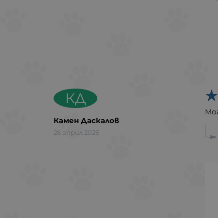
КД
Мо
Камен Даскалов
26 април 2026