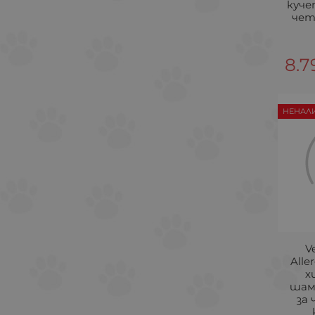
куче
четк
8.7
НЕНАЛ
V
Alle
х
шам
за