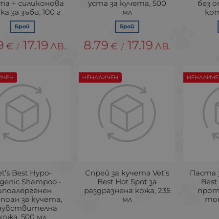
та + силиконова
уста за кучета, 500
без о
а за зъби, 100 г
мл
кот
Брой
Брой
9
17.19
8.79
17.19
€
ЛВ.
€
ЛВ.
/
/
ИЧЕН
НЕНАЛИЧЕН
НЕНАЛИЧЕ
et’s Best Hypo-
Спрей за кучета Vet’s
Паста з
rgenic Shampoo -
Best Hot Spot за
Best 
ипоалергенен
раздразнена кожа, 235
прот
поан за кучета,
мл
топ
 чувствителна
кожа, 500 мл