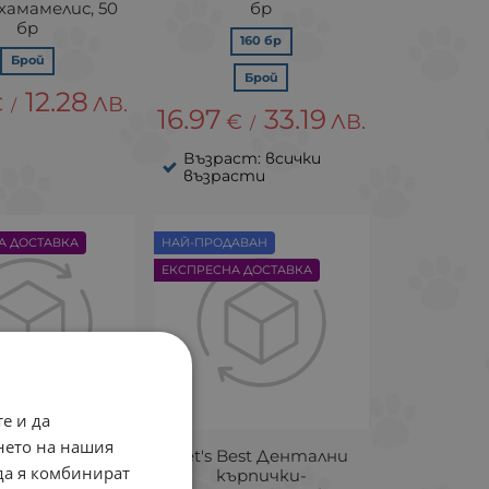
 хамамелис, 50
бр
бр
160 бр
Брой
Брой
12.28
€
ЛВ.
/
16.97
33.19
€
ЛВ.
/
Възраст: всички
възрасти
А ДОСТАВКА
НАЙ-ПРОДAВАН
ЕКСПРЕСНА ДОСТАВКА
е и да
нето на нашия
est комплект за
Vet's Best Дентални
 да я комбинират
на хигиена за
кърпички-