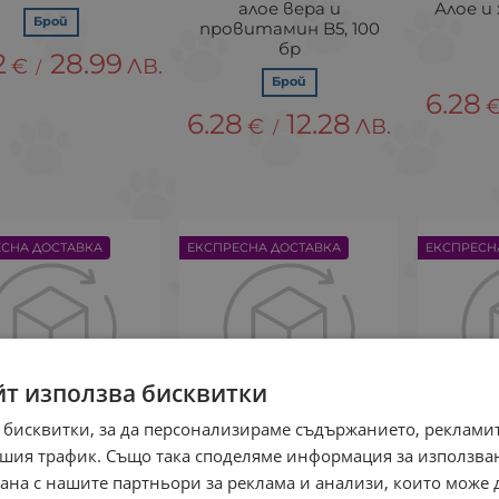
алое вера и
Алое и
Брой
провитамин B5, 100
бр
2
28.99
€
ЛВ.
/
Брой
6.28
6.28
12.28
€
ЛВ.
/
ЕСНА ДОСТАВКА
ЕКСПРЕСНА ДОСТАВКА
ЕКСПРЕСН
йт използва бисквитки
 бисквитки, за да персонализираме съдържанието, рекламит
шия трафик. Също така споделяме информация за използва
's Best Четка за
Комплект за кучета
Vet's B
рана с нашите партньори за реклама и анализи, които може
би-напръстник
Vet&Best паста за
дентал