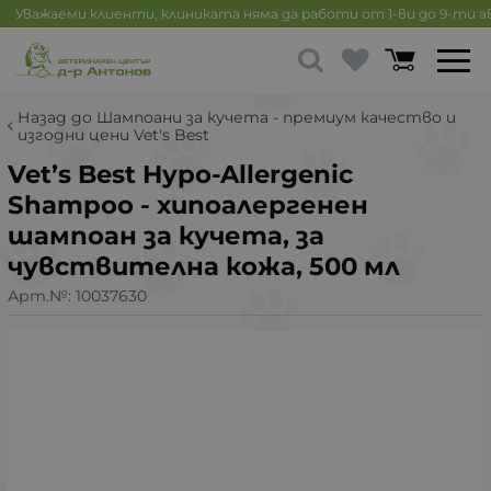
Уважаеми клиенти, клиниката няма да работи от 1-ви до 9-ти 
Назад до Шампоани за кучета - премиум качество и
изгодни цени Vet's Best
Vet’s Best Hypo-Allergenic
Shampoo - хипоалергенен
шампоан за кучета, за
чувствителна кожа, 500 мл
Арт.№:
10037630