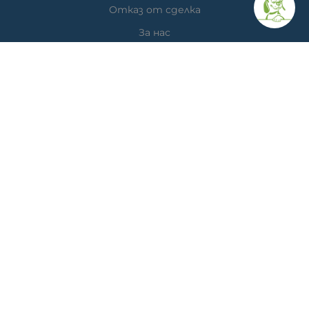
Отказ от сделка
За нас
Час за преглед
Карта на сайта
КОНТАКТИ
Ветеринарна аптека
гр. Варна, ул. Перла 26, сгр. А5 (на гърба); Упътвания:
<<
ТУК
>>
Ветеринарна клиника д-р Антонов
Адрес: гр. Варна, ж.к. Победа, ул. "акад. Андрей Сахаров"
19; Упътвания: <<
ТУК
>>
Телефон клиника: 0876 738 848
Телефон онлайн магазин: 0878 786 733