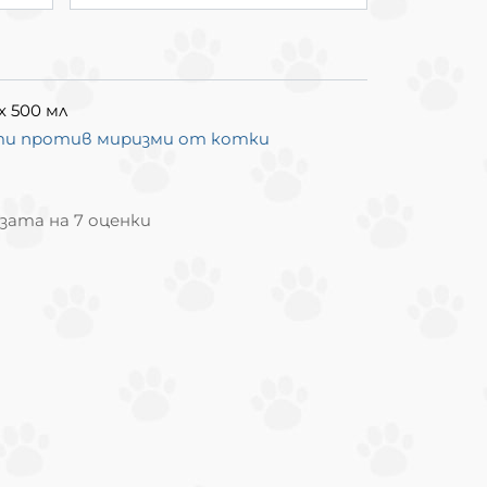
х 500 мл
рати против миризми от котки
базата на 7 оценки