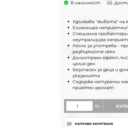
В наличност
Дост
Удължава "живота" н
Елиминира неприятнит
Специална пробактери
неутрализира неприя
Лесно за употреба - п
разбъркайте леко
Дълготраен ефект, ко
целия ден
Безопасен за деца и до
указанията
Съдържа натурални мас
приятен аромат
бр.
КУП
НАПРАВИ ЗАПИТВАНЕ