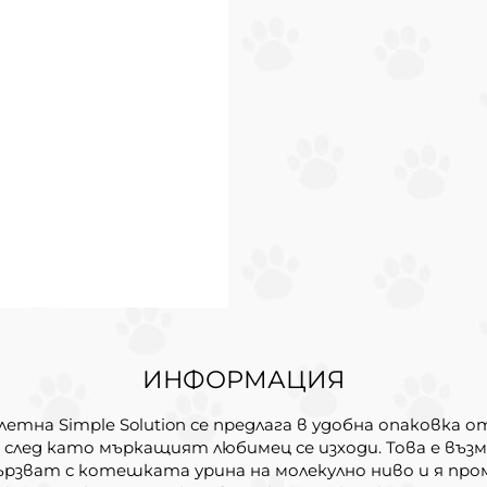
ИНФОРМАЦИЯ
на Simple Solution се предлага в удобна опаковка от
лед като мъркащият любимец се изходи. Това е възм
рзват с котешката урина на молекулно ниво и я пром