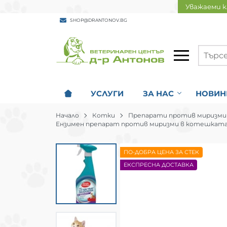
Уважаеми к
SHOP@DRANTONOV.BG
УСЛУГИ
ЗА НАС
НОВИН
Начало
Котки
Препарати против миризми S
Ензимен препарат против миризми в котешката тоа
ПО-ДОБРА ЦЕНА ЗА СТЕК
ЕКСПРЕСНА ДОСТАВКА