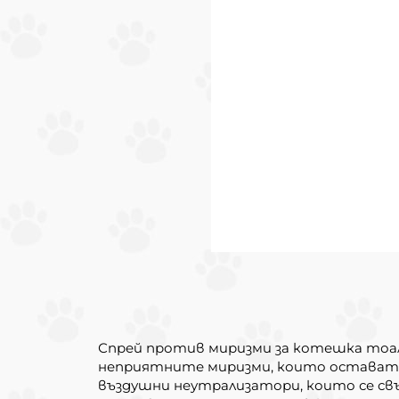
Спрей против миризми за котешка тоалет
неприятните миризми, които остават с
въздушни неутрализатори, които се свъ