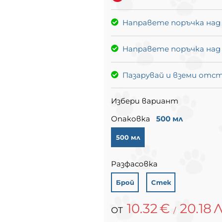
Направете поръчка над
Направете поръчка над
Пазарувай и вземи отс
Избери вариант
Опаковка
500 мл
500 мл
Разфасовка
Брой
Стек
10.32
€
20.18
Л
/