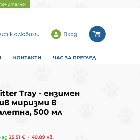
ключително!
исък с любими
Вход
И
КОНТАКТИ
ЧАС ЗА ПРЕГЛЕД
itter Tray - ензимен
ив миризми в
летна, 500 мл
над
25.51
€
/
49.89
лв.