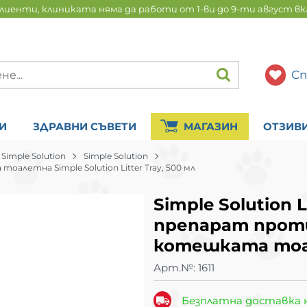
лиенти, клиниката няма да работи от 1-ви до 9-ти август в
Сп
И
ЗДРАВНИ СЪВЕТИ
МАГАЗИН
ОТЗИВ
imple Solution
Simple Solution
летна Simple Solution Litter Tray, 500 мл
Simple Solution L
препарат прот
котешката тоа
Арт.№:
1611
Безплатна доставка 