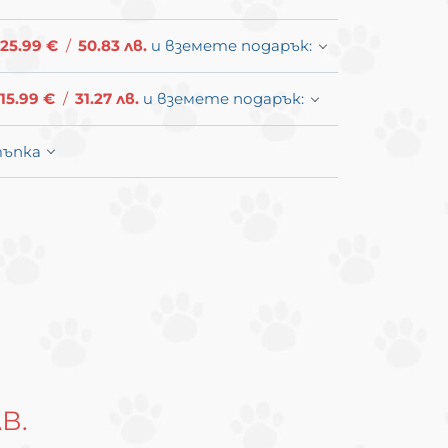
25.99
€
/
50.83
лв.
и вземете подарък:
15.99
€
/
31.27
лв.
и вземете подарък:
тъпка
В.