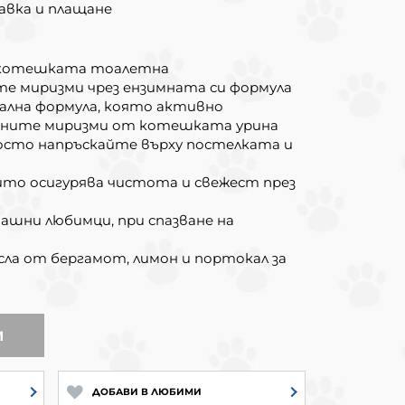
авка и плащане
а котешката тоалетна
е миризми чрез ензимната си формула
ална формула, която активно
тните миризми от котешката урина
росто напръскайте върху постелката и
йто осигурява чистота и свежест през
машни любимци, при спазване на
ла от бергамот, лимон и портокал за
И
ДОБАВИ В ЛЮБИМИ