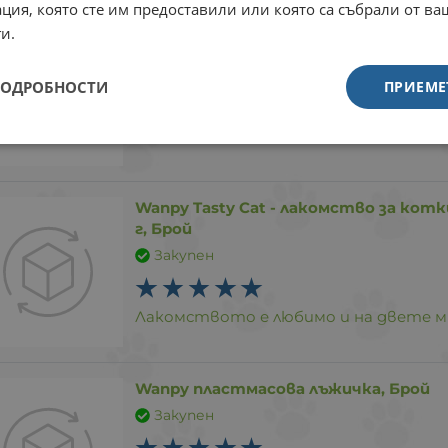
ция, която сте им предоставили или която са събрали от в
Eco Clean Box - биоразградима пос
и.
фибри, 10 л, Брой
Закупен
ПОДРОБНОСТИ
ПРИЕМЕ
Постелката е чудесна.
Wanpy Tasty Cat - лакомство за котк
г, Брой
Закупен
Лакомството е любимо и на двете м
Wanpy пластмасова лъжичка, Брой
Закупен