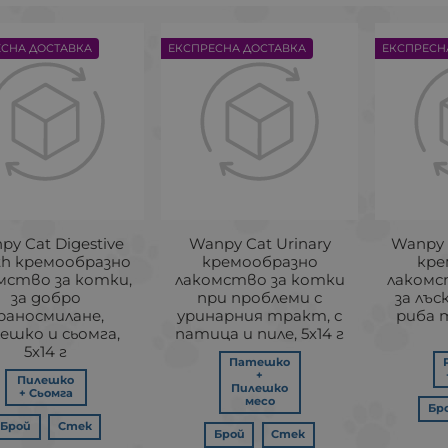
ЕСНА ДОСТАВКА
ЕКСПРЕСНА ДОСТАВКА
ЕКСПРЕСН
py Cat Digestive
Wanpy Cat Urinary
Wanpy 
th кремообразно
кремообразно
кре
мство за котки,
лакомство за котки
лакомс
за добро
при проблеми с
за лъс
раносмилане,
уринарния тракт, с
риба т
ешко и сьомга,
патица и пиле, 5х14 г
5х14 г
Патешко
+
Пилешко
Пилешко
+ Сьомга
месо
Бр
Брой
Стек
Брой
Стек