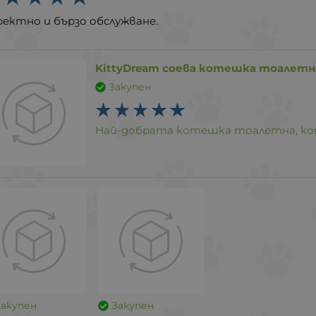
ректно и бързо обслужване.
KittyDream соева котешка тоалетна 
Закупен
Най-добрата котешка тоалетна, коя
Закупен
Закупен