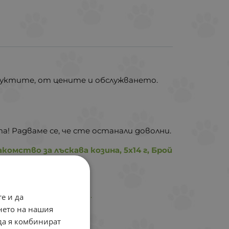
дуктите, от цените и обслужването.
! Радваме се, че сте останали доволни.
комство за лъскава козина, 5х14 г, Брой
рието от котките ми.
е и да
нето на нашия
 да я комбинират