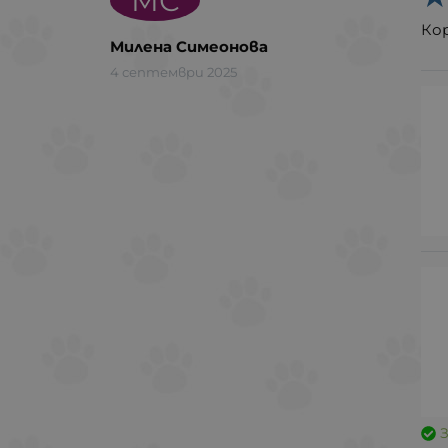
МС
Ко
Милена Симеонова
4 септември 2025