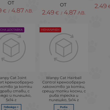
2.49
9
4.87
€
ЛВ.
2.49
4.87
/
€
ЛВ.
/
ЕСНА ДОСТАВКА
НЕНАЛИЧЕН
anpy Cat Joint
Wanpy Cat Hairball
ort кремообразно
Control кремообразно
мство за котки
лакомство за котки,
здрави стави, с
срещу топки косми, с
еждо и пилешко,
риба треска и
5х14 г
пилешко, 5х14 г
Говеждо +
Риба