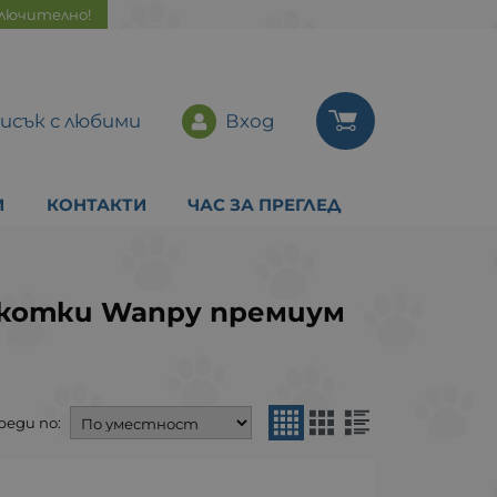
ключително!
исък с любими
Вход
И
КОНТАКТИ
ЧАС ЗА ПРЕГЛЕД
 котки Wanpy премиум
реди по: