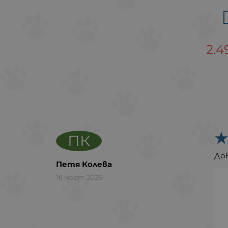
2.4
ПК
До
Петя Колева
16 март 2026