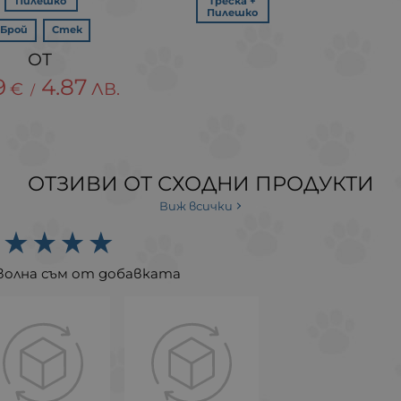
Пилешко
Треска +
Пилешко
Брой
Стек
9
4.87
€
ЛВ.
/
ОТЗИВИ ОТ СХОДНИ ПРОДУКТИ
Виж всички
волна съм от добавката