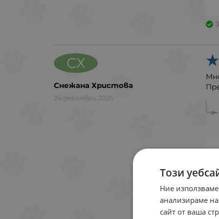
СХ
Мн
Снежана Христова
Пр
24 декември 2025
Този уебса
Ние използваме
анализираме на
сайт от ваша ст