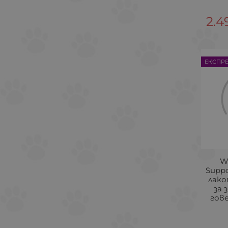
2.4
ЕКСПР
W
Supp
лако
за 
гов