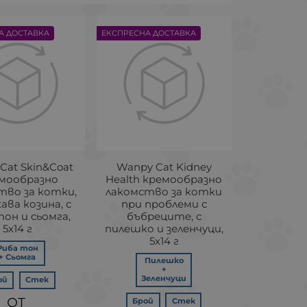
А ДОСТАВКА
ЕКСПРЕСНА ДОСТАВКА
Cat Skin&Coat
Wanpy Cat Kidney
мообразно
Health кремообразно
тво за котки,
лакомство за котки
кава козина, с
при проблеми с
он и сьомга,
бъбреците, с
5х14 г
пилешко и зеленчуци,
5х14 г
Риба тон
+ Сьомга
Пилешко
+
Зеленчуци
ой
Стек
Брой
Стек