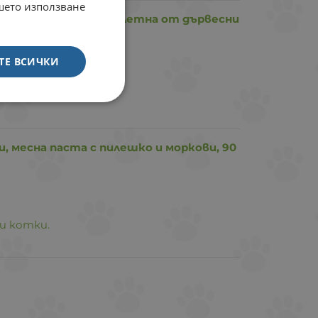
ашето използване
телка за котешка тоалетна от дървесни
ТЕ ВСИЧКИ
и, месна паста с пилешко и моркови, 90
и котки.