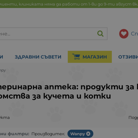
лиенти, клиниката няма да работи от 1-ви до 9-ти август в
Сп
И
ЗДРАВНИ СЪВЕТИ
МАГАЗИН
ОТЗИВ
npy
еринарна аптека: продукти за
омства за кучета и котки
укта
Под
ани филтри:
Производител:
Wanpy