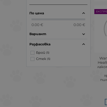
ЕКСПР
По цена
0.00 €
0.00 €
Вариант
Разфасовка
Брой
(5)
Wan
Стек
(5)
Heal
лако
х
пил