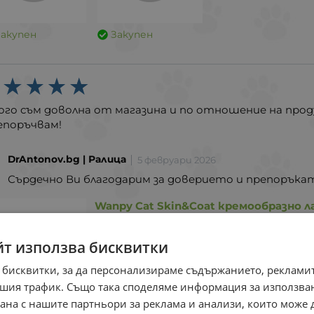
Закупен
Закупен
ого съм доволна от магазина и по отношение на про
епоръчвам!
DrAntonov.bg | Ралица
5 февруари 2026
Сърдечно Ви благодарим за доверието и препоръката
Wanpy Cat Skin&Coat кремообразно ла
Закупен
йт използва бисквитки
Това лакомство също беше добре п
 бисквитки, за да персонализираме съдържанието, рекламит
шия трафик. Също така споделяме информация за използва
рана с нашите партньори за реклама и анализи, които може