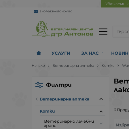
Уважаеми к
SHOP@DRANTONOV.BG
УСЛУГИ
ЗА НАС
НОВИН
Начало
Ветеринарна аптека
Котки
Wa
Вет
Филтри
лак
Ветеринарна аптека
6 Прод
Котки
Ветеринарно лечебни
Избр
храни