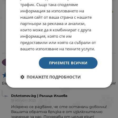
трафик. Също така споделяме
Дентални пръчици Cani Pro
информация за използването на
Avocado Dental Sticks с авокадо, 84
гр, Брой
нашия сайт от ваша страна с нашите
партньори за реклама и анализи,
Закупен
които може да я комбинират с друга
информация, която сте им
Благодаря и за денталните
предоставили или която са събрали от
пръчици. Супер са.
вашето използване на техните услуги.
Мария Шаповалова
МШ
ПРИЕМЕТЕ ВСИЧКИ
9 август 2025
ПОКАЖЕТЕ ПОДРОБНОСТИ
Бързо и коректно обработване на заявката. Благодаря!
DrAntonov.bg | Ралица Илиева
19 август 2025
Искрено се радваме, че сте останали доволни!
Вашата обратна връзка е от изключително
значение за нас. Поздрави от целия екип!