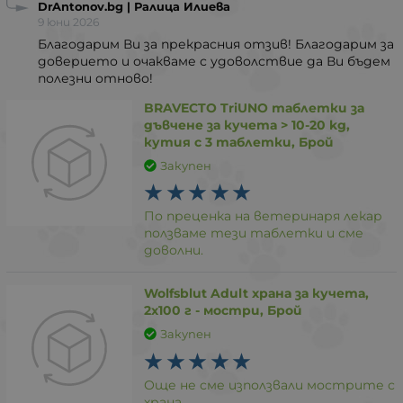
DrAntonov.bg | Ралица Илиева
9 юни 2026
Благодарим Ви за прекрасния отзив! Благодарим за
доверието и очакваме с удоволствие да Ви бъдем
полезни отново!
BRAVECTO TriUNO таблетки за
дъвчене за кучета > 10-20 kg,
кутия с 3 таблетки, Брой
Закупен
По преценка на ветеринаря лекар
ползваме тези таблетки и сме
доволни.
Wolfsblut Adult храна за кучета,
2х100 г - мостри, Брой
Закупен
Още не сме използвали мострите с
храна.