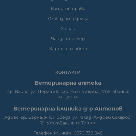
Вашите права
Отказ от сделка
За нас
Час за преглед
Карта на сайта
КОНТАКТИ
Ветеринарна аптека
гр. Варна, ул. Перла 26, сгр. А5 (на гърба); Упътвания:
<<
ТУК
>>
Ветеринарна клиника д-р Антонов
Адрес: гр. Варна, ж.к. Победа, ул. "акад. Андрей Сахаров"
19; Упътвания: <<
ТУК
>>
Телефон клиника: 0876 738 848