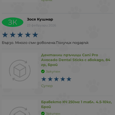
Зося Кушмар
ЗК
23 февруари 2026
Бързо. Много съм доволена.Получих подарък
Дентални пръчици Cani Pro
Avocado Dental Sticks с авокадо, 84
гр, Брой
Закупен
Супер
Бравекто КЧ 250мг 1 табл. 4.5-10кг,
Брой
Закупен