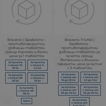
Bravecto | Бравекто -
Bravecto TriUNO |
противопаразитни
Бравекто -
дъвчащи таблетки
противопаразитни
срещу кърлежи и бълхи,
дъвчащи таблетки за
цена за 1 таблетка
кучета, срещу
вътрешни и външни
За кучета
За кучета
паразити, цена за кутия
с тегло 10-
с тегло 2–
с 3 таблетки
20 кг
4.5 кг
За кучета
За кучета
За кучета
За кучета
с тегло от
с тегло от
с тегло 20-
с тегло 4-
10 до 20 кг
2.5 до 5 кг
40 кг
10 кг
За кучета
За кучета
За кучета
с тегло от
с тегло от
с тегло 40-
20 до 40 кг
40 до 60 кг
56 кг
За кучета
Брой
с тегло от
5 до 10 кг