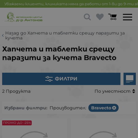
Уважаеми клиенти, клиниката няма да работи от 1-ви до 9-ти 
Назад до Хапчета и таблетки срещу паразити за
кучета
Хапчета и таблетки срещу
паразити за кучета Bravecto
ФИЛТРИ
2 Продукта
По уместност
Избрани филтри:
Производител:
Bravecto
ПРОМО ДО -25%