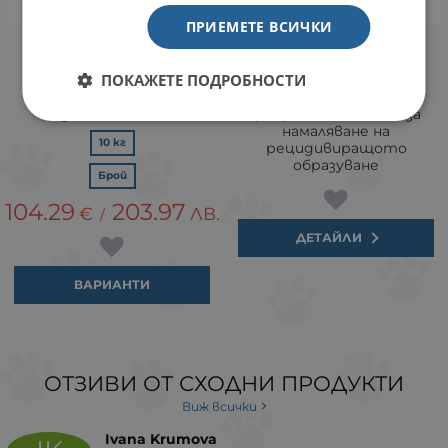
ПРИЕМЕТЕ ВСИЧКИ
Vet Life Cardiac Canine -
Vet Life Struvite Canine -
пълноценна лечебна
пълноценна лечебна
ПОКАЖЕТЕ ПОДРОБНОСТИ
храна за кучета със
храна за кучета за
сърдечна
разтваряне на
недостатъчност
фосфатни камъни и за
намаляване на
10 кг
рецидивиращото
образуване
Брой
104.29
203.97
€
ЛВ.
/
ДЕТАЙЛИ
ВАРИАНТИ
ОТЗИВИ ОТ СХОДНИ ПРОДУКТИ
Виж всички
Ivana Krumova