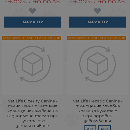
24.89
48.68
24.89
48.68
€
ЛВ.
€
ЛВ.
/
/
ВАРИАНТИ
ВАРИАНТИ
ДОСТАВКА ОТ 1 ДО 3 РАБОТНИ ДНИ
ДОСТАВКА ОТ 1 ДО 3 РАБОТНИ ДНИ
Vet Life Obesity Canine -
Vet Life Hepatic Canine -
пълноценна диетична
пълноценна лечебна
храна за намаляване на
храна за кучета с
наднормено тегло при
чернодробни
кучета със
заболявания
затлъстяване
2 кг
12 кг