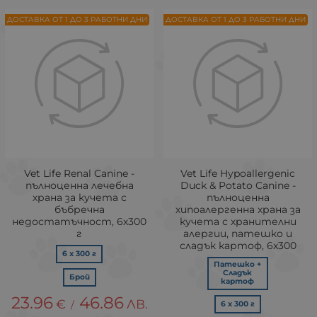
ДОСТАВКА ОТ 1 ДО 3 РАБОТНИ ДНИ
ДОСТАВКА ОТ 1 ДО 3 РАБОТНИ ДНИ
Vet Life Renal Canine -
Vet Life Hypoallergenic
пълноценна лечебна
Duck & Potato Canine -
храна за кучета с
пълноценна
бъбречна
хипоалергенна храна за
недостатъчност, 6х300
кучета с хранителни
г
алергии, патешко и
сладък картоф, 6х300
6 x 300 г
Патешко +
Сладък
Брой
картоф
23.96
46.86
€
ЛВ.
/
6 x 300 г