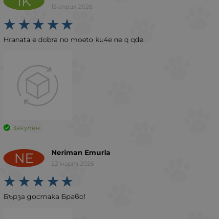
IK
15 април 2026
Hranata e dobra no moeto ku4e ne q qde.
Закупен
Neriman Emurla
NE
22 март 2026
Бърза достака Браво!