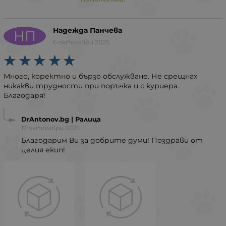
Надежда Панчева
НП
6 октомври 2025
Много, коректно и бързо обслужване. Не срещнах
никакви трудности при поръчка и с куриера.
Благодаря!
DrAntonov.bg | Ралица
17 октомври 2025
Благодарим Ви за добрите думи! Поздрави от
целия екип!