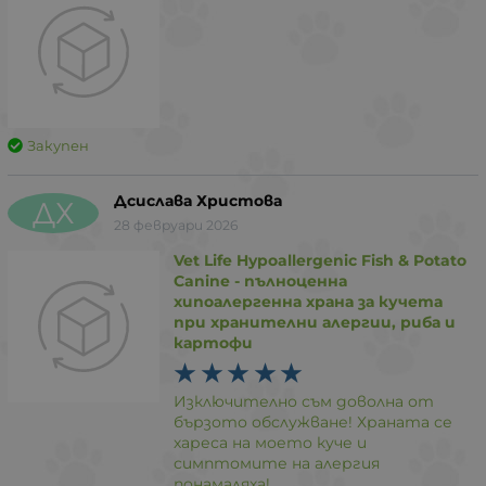
Закупен
Дсислава Христова
ДХ
28 февруари 2026
Vet Life Hypoallergenic Fish & Potato
Canine - пълноценна
хипоалергенна храна за кучета
при хранителни алергии, риба и
картофи
Изключително съм доволна от
бързото обслужване! Храната се
хареса на моето куче и
симптомите на алергия
понамаляха!