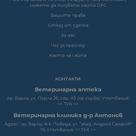
можете да ползвате сайта ОРС
Вашите права
Отказ от сделка
За нас
Час за преглед
Карта на сайта
КОНТАКТИ
Ветеринарна аптека
гр. Варна, ул. Перла 26, сгр. А5 (на гърба); Упътвания:
<<
ТУК
>>
Ветеринарна клиника д-р Антонов
Адрес: гр. Варна, ж.к. Победа, ул. "акад. Андрей Сахаров"
19; Упътвания: <<
ТУК
>>