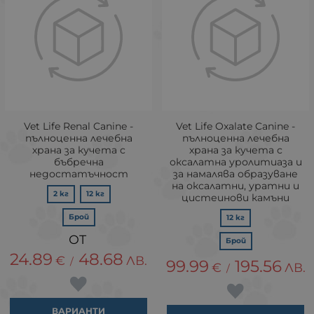
Vet Life Renal Canine -
Vet Life Oxalate Canine -
пълноценна лечебна
пълноценна лечебна
храна за кучета с
храна за кучета с
бъбречна
оксалатна уролитиаза и
недостатъчност
за намалява образуване
на оксалатни, уратни и
2 кг
12 кг
цистеинови камъни
Брой
12 кг
Брой
24.89
48.68
€
ЛВ.
/
99.99
195.56
€
ЛВ.
/
ВАРИАНТИ