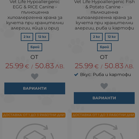
Vet Life Hypoallergenic
Vet Life Hypoallergenic Fish
EGG & RICE Canine -
& Potato Canine -
пълноценна
пълноценна
хипоалергенна храна за
хипоалергенна храна за
кучета при хранителни
кучета при хранителни
алергии, яйца и ориз
алергии, риба и картофи
2 кг
12 кг
2 кг
12 кг
Брой
Брой
25.99
50.83
25.99
50.83
€
ЛВ.
€
ЛВ.
/
/
Вкус: Риба и картофи
ВАРИАНТИ
ВАРИАНТИ
ДОСТАВКА ОТ 1 ДО 3 РАБОТНИ ДНИ
ДОСТАВКА ОТ 1 ДО 3 РАБОТНИ ДНИ