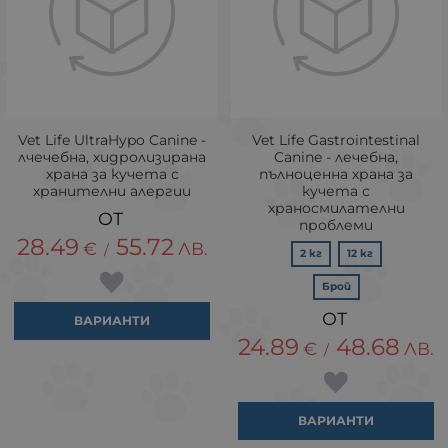
Vet Life UltraHypo Canine -
Vet Life Gastrointestinal
лчечебна, хидролизирана
Canine - лечебна,
храна за кучета с
пълноценна храна за
хранителни алергии
кучета с
храносмилателни
проблеми
28.49
55.72
€
ЛВ.
/
2 кг
12 кг
Брой
ВАРИАНТИ
24.89
48.68
€
ЛВ.
/
ВАРИАНТИ