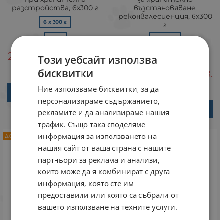
разстройства, 6х300 г
възстановяване,
реконвалесценция, 6x300
6 x 300 г
г
Брой
6 x 300 г
23.96
46.86
€
ЛВ.
Брой
Този уебсайт използва
/
23.96
46.86
бисквитки
€
ЛВ.
/
Ние използваме бисквитки, за да
ВАРИАНТИ
персонализираме съдържанието,
ВАРИАНТИ
рекламите и да анализираме нашия
трафик. Също така споделяме
информация за използването на
ДОСТАВКА ОТ 1 ДО 3 РАБОТНИ ДНИ
НЕНАЛИЧЕН
нашия сайт от ваша страна с нашите
партньори за реклама и анализи,
които може да я комбинират с друга
информация, която сте им
предоставили или която са събрали от
вашето използване на техните услуги.