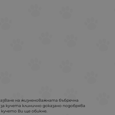
пазване на жизненоважната бъбречна
а за кучета клинично доказано подобрява
 кучето Ви ще обикне.