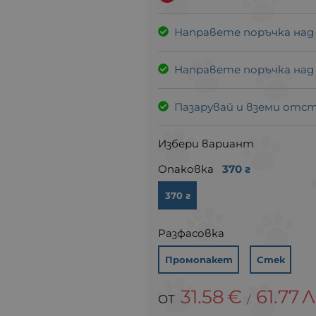
Направете поръчка над
Направете поръчка над
Пазарувай и вземи отс
Избери вариант
Опаковка
370 г
370 г
Разфасовка
Промопакет
Стек
31.58
€
61.77
Л
/