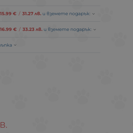
15.99
€
/
31.27
лв.
и вземете подарък:
16.99
€
/
33.23
лв.
и вземете подарък:
тъпка
В.