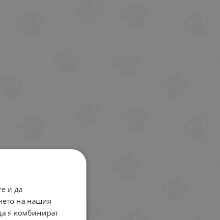
е и да
нето на нашия
 да я комбинират