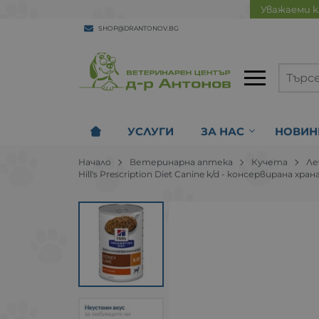
Уважаеми к
SHOP@DRANTONOV.BG
УСЛУГИ
ЗА НАС
НОВИН
Начало
Ветеринарна аптека
Кучета
Ле
Hill's Prescription Diet Canine k/d - консервирана