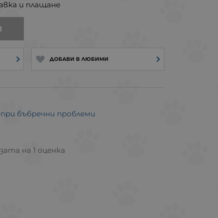
авка и плащане
И
ДОБАВИ В ЛЮБИМИ
а при бъбречни проблеми
азата на 1 оценка