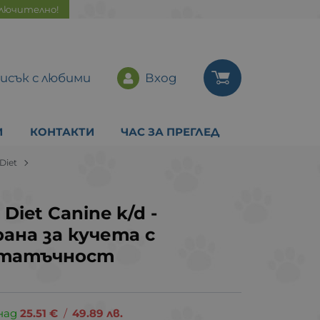
ключително!
исък с любими
Вход
И
КОНТАКТИ
ЧАС ЗА ПРЕГЛЕД
 Diet
n Diet Canine k/d -
ана за кучета с
статъчност
над
25.51
€
/
49.89
лв.