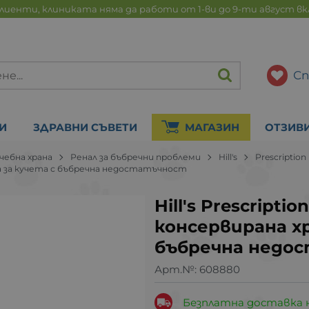
лиенти, клиниката няма да работи от 1-ви до 9-ти август в
Сп
И
ЗДРАВНИ СЪВЕТИ
МАГАЗИН
ОТЗИВ
чебна храна
Ренал за бъбречни проблеми
Hill's
Prescription
 храна за кучета с бъбречна недостатъчност
Hill's Prescriptio
консервирана хр
бъбречна недо
Арт.№:
608880
Безплатна доставка 