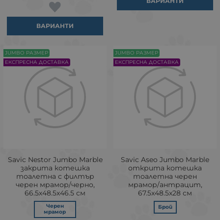
ВАРИАНТИ
ВАРИАНТИ
JUMBO РАЗМЕР
JUMBO РАЗМЕР
ЕКСПРЕСНА ДОСТАВКА
ЕКСПРЕСНА ДОСТАВКА
Savic Nestor Jumbo Marble
Savic Aseo Jumbo Marble
закрита котешка
открита котешка
тоалетна с филтър
тоалетна черен
черен мрамор/черно,
мрамор/антрацит,
66.5х48.5х46.5 см
67.5x48.5x28 см
Черен
Брой
мрамор