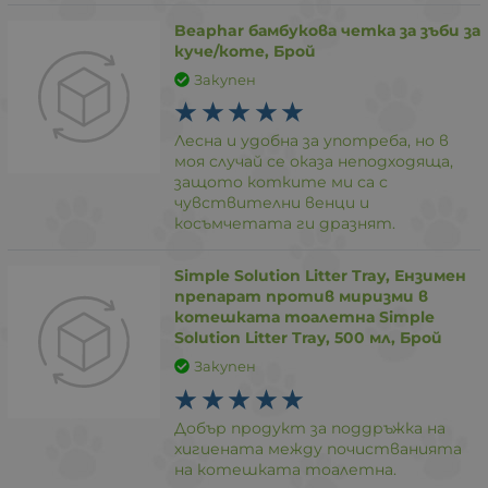
Beaphar бамбукова четка за зъби за
куче/коте, Брой
Закупен
Лесна и удобна за употреба, но в
моя случай се оказа неподходяща,
защото котките ми са с
чувствителни венци и
косъмчетата ги дразнят.
Simple Solution Litter Tray, Ензимен
препарат против миризми в
котешката тоалетна Simple
Solution Litter Tray, 500 мл, Брой
Закупен
Добър продукт за поддръжка на
хигиената между почистванията
на котешката тоалетна.