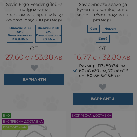
Savic Ergo Feeder двойна
Savic Snooze легло за
повдигната
кучета и котки, син и
ергономична хранилка за
черен цвят, различни
кучета, разлини размери
размери
Височина 18
Височина 28
Син
Черен
см,
см,
Вместимост
Вместимост
Брой
2 х 0.85 л
2 х 1.5 л
27.60
53.98
16.77
32.80
€
ЛВ.
€
ЛВ.
/
/
Размер: 117x80x34 см,
60x42x20 см, 70x49x23
см, 80x56.5x25.5 см
ВАРИАНТИ
ВАРИАНТИ
ЕКО
ЕКСПРЕСНА ДОСТАВКА
ЕКСПРЕСНА ДОСТАВКА
ПРЕПОРЪЧАН