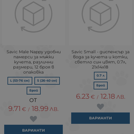
Savic Male Nappy удобни
Savic Small - диспенсър за
памерси за мъжки
вода за кучета и котки,
кучета, различни
светло син цвят, 0.7л,
размери, 12 броя в
21х14х18
опаковка
0.7 л
L (53-76 см)
S (26-40 см)
Брой
Брой
6.23
12.18
€
ЛВ.
/
9.71
18.99
€
ЛВ.
/
ВАРИАНТИ
ВАРИАНТИ