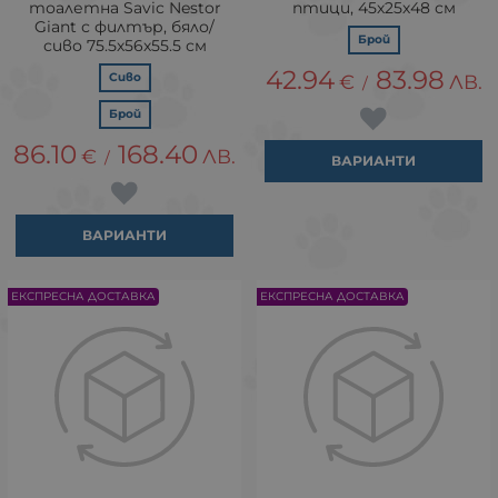
тоалетна Savic Nestor
птици, 45х25х48 см
Giant с филтър, бяло/
Брой
сиво 75.5х56х55.5 см
42.94
83.98
Сиво
€
ЛВ.
/
Брой
86.10
168.40
€
ЛВ.
/
ВАРИАНТИ
ВАРИАНТИ
ЕКСПРЕСНА ДОСТАВКА
ЕКСПРЕСНА ДОСТАВКА