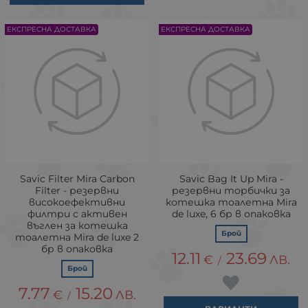
ЕКСПРЕСНА ДОСТАВКА
ЕКСПРЕСНА ДОСТАВКА
Savic Filter Mira Carbon
Savic Bag It Up Mira -
Filter - резервни
резервни торбички за
високоефективни
котешка тоалетна Mira
филтри с активен
de luxe, 6 бр в опаковка
въглен за котешка
Брой
тоалетна Mira de luxe 2
бр в опаковка
12.11
23.69
€
ЛВ.
/
Брой
7.77
15.20
€
ЛВ.
/