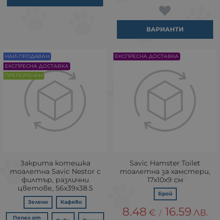
ВАРИАНТИ
НАЙ-ПРОДAВАН
ЕКСПРЕСНА ДОСТАВКА
ЕКСПРЕСНА ДОСТАВКА
ПРЕПОРЪЧАН
Закрита котешка
Savic Hamster Toilet
тоалетна Savic Nestor с
тоалетна за хамстери,
филтър, различни
17х10х9 см
цветове, 56х39х38.5
Брой
Зелено
Кафяво
8.48
16.59
€
ЛВ.
/
Пепел от