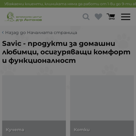
Уважаеми клиенти, клиниката няма да работи от 1-ви до 9-ти 
Назад до Началната страница
Savic - продукти за домашни
любимци, осигуряващи комфорт
и функционалност
Кучета
Котки