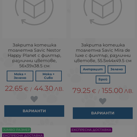
Закрита котешка
Закрита котешка
тоалетна Savic Nestor
тоалетна Savic Mira de
Happy Planet с филтър,
luxe с филтър, различни
различни цветове,
цветове, 55.5х44х49.5 см
56x39x38.5 см
Антрацит
Зелено
Мока +
Мока +
Зелено
Сиво
Брой
22.65
44.30
€
ЛВ.
79.25
155.00
/
€
ЛВ.
/
ВАРИАНТИ
ВАРИАНТИ
JUMBO РАЗМЕР
ЕКСПРЕСНА ДОСТАВКА
ЕКСПРЕСНА ДОСТАВКА