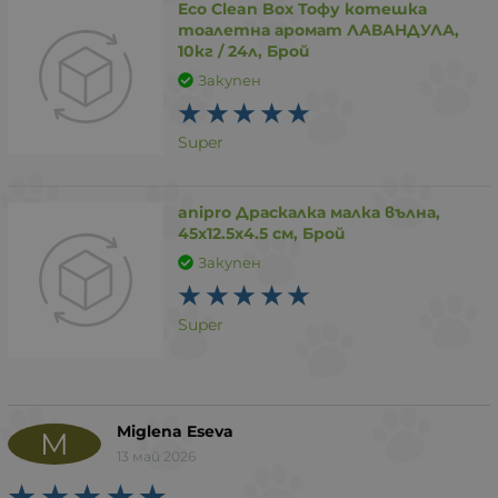
Eco Clean Box Тофу котешка
тоалетна аромат ЛАВАНДУЛА,
10кг / 24л, Брой
Закупен
Super
anipro Драскалка малка вълна,
45х12.5х4.5 см, Брой
Закупен
Super
Miglena Eseva
M
13 май 2026