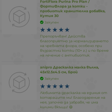
FortiFlora Purina Pro Plan /
ФортиФлора за котки -
пробиотик хранителна добавка,
Кутия 30
Закупен
Препоръчвам! Действа
благоприятно за нормализирането
на чревната флора, особено при
възрастни котки (10+ г.) и по време
на лечение с антибиотик.
anipro Драскалка малка вълна,
45х12.5х4.5 см, Брой
Закупен
Любимата драскалка на единия от
котараците ми! Благодарение на
нея, започна да забравя, че има
килими вкъщи! 😄