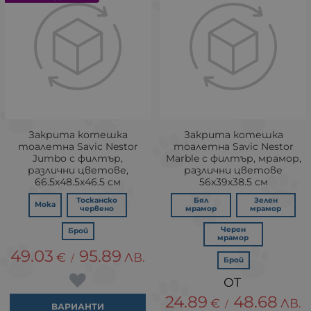
Закрита котешка
Закрита котешка
тоалетна Savic Nestor
тоалетна Savic Nestor
Jumbo с филтър,
Marble с филтър, мрамор,
различни цветове,
различни цветове
66.5х48.5х46.5 см
56x39x38.5 см
Тосканско
Бял
Зелен
Мока
червено
мрамор
мрамор
Черен
Брой
мрамор
49.03
95.89
€
ЛВ.
/
Брой
24.89
48.68
€
ЛВ.
/
ВАРИАНТИ