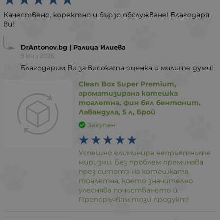
Качествено, коректно и бързо обслужване! Благодаря
ви!
DrAntonov.bg | Ралица Илиева
9 юни 2026
Благодарим Ви за високата оценка и милите думи!
Clean Box Super Premium,
ароматизирана котешка
тоалетна, фин бял бентонит,
Лавандула, 5 л, Брой
Закупен
Успешно елиминира неприятните
миризми. Без проблем преминава
през ситото на котешката
тоалетна, което значително
улеснява почистването ú.
Препоръчвам този продукт!