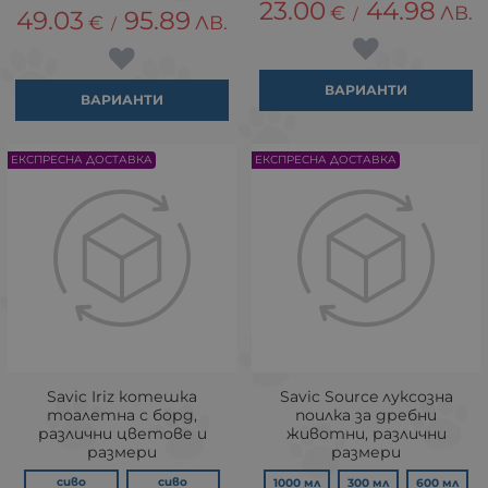
23.00
44.98
€
ЛВ.
/
49.03
95.89
€
ЛВ.
/
ВАРИАНТИ
ВАРИАНТИ
ЕКСПРЕСНА ДОСТАВКА
ЕКСПРЕСНА ДОСТАВКА
Savic Iriz котешка
Savic Source луксозна
тоалетна с борд,
поилка за дребни
различни цветове и
животни, различни
размери
размери
сиво
сиво
1000 мл
300 мл
600 мл