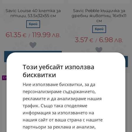
Savic Louise 40 клетка за
Savic Pebble къщичка за
птици, 53.5х32х55 см
дребни животни, 16х9х11
см
Брой
Брой
61.35
119.99
€
ЛВ.
/
3.57
6.98
€
ЛВ.
/
ВАРИАНТИ
ВАРИАНТИ
Този уебсайт използва
бисквитки
ЕКСПРЕСНА ДОСТАВКА
ЕКСПРЕСНА ДОСТАВКА
Ние използваме бисквитки, за да
персонализираме съдържанието,
рекламите и да анализираме нашия
трафик. Също така споделяме
информация за използването на
нашия сайт от ваша страна с нашите
партньори за реклама и анализи,