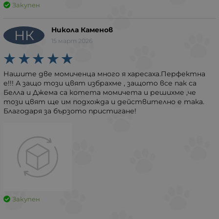
Закупен
Никола Каменов
НК
15 март 2026
Нашите две момиченца много я харесаха.Перфектна
е!!! А защо този цвят избрахме , защото все пак са
Белла и Джема са котета момичета и решихме ,че
този цвят ще им подхожда и действително е така.
Благодаря за бързото пристигане!
Закупен