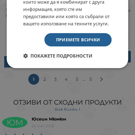
които може да я комбинират с друга
информация, която сте им
Savic Giant tube тунел за
Savic Relax хамак за малки
дребни животни, 11х11х31
животни
предоставили или която са събрали от
см
вашето използване на техните услуги.
Брой
Брой
10.53
20.59
€
ЛВ.
/
13.29
25.99
ПРИЕМЕТЕ ВСИЧКИ
€
ЛВ.
/
ПОКАЖЕТЕ ПОДРОБНОСТИ
ВАРИАНТИ
ВАРИАНТИ
...
1
2
3
4
5
5
ОТЗИВИ ОТ СХОДНИ ПРОДУКТИ
Виж всички
Юсеин Мюмюн
ЮМ
20 май 2026