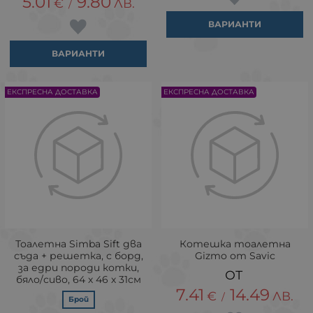
5.01
9.80
€
ЛВ.
/
ВАРИАНТИ
ВАРИАНТИ
ЕКСПРЕСНА ДОСТАВКА
ЕКСПРЕСНА ДОСТАВКА
Тоалетна Simba Sift два
Котешка тоалетна
съда + решетка, с борд,
Gizmo от Savic
за едри породи котки,
бяло/сиво, 64 х 46 х 31см
7.41
14.49
€
ЛВ.
/
Брой