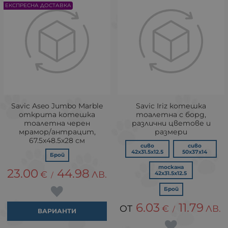
ЕКСПРЕСНА ДОСТАВКА
Savic Aseo Jumbo Marble
Savic Iriz котешка
открита котешка
тоалетна с борд,
тоалетна черен
различни цветове и
мрамор/антрацит,
размери
67.5x48.5x28 см
сиво
сиво
42x31.5x12.5
50x37x14
Брой
тоскана
23.00
44.98
€
ЛВ.
42x31.5x12.5
/
Брой
6.03
11.79
€
ЛВ.
/
ВАРИАНТИ