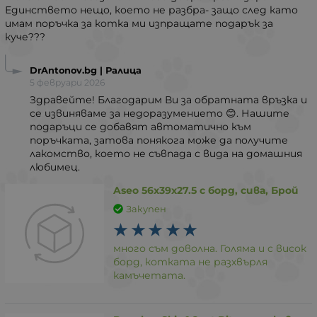
Единствето нещо, което не разбра- защо след като
имам поръчка за котка ми изпращате подарък за
куче???
DrAntonov.bg | Ралица
5 февруари 2026
Здравейте! Благодарим Ви за обратната връзка и
се извиняваме за недоразумението 😊. Нашите
подаръци се добавят автоматично към
поръчката, затова понякога може да получите
лакомство, което не съвпада с вида на домашния
любимец.
Aseo 56х39х27.5 с борд, сива, Брой
Закупен
много съм доволна. Голяма и с висок
борд, котката не разхвърля
камъчетата.