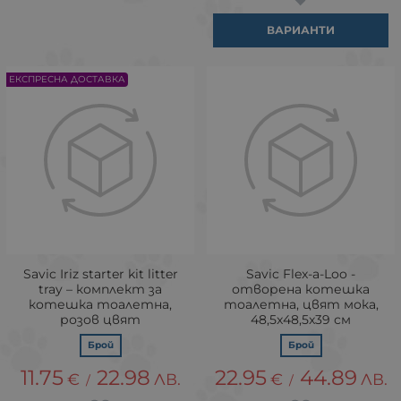
ВАРИАНТИ
ЕКСПРЕСНА ДОСТАВКА
Savic Iriz starter kit litter
Savic Flex-a-Loo -
tray – комплект за
отворена котешка
котешка тоалетна,
тоалетна, цвят мока,
розов цвят
48,5x48,5x39 см
Брой
Брой
11.75
22.98
22.95
44.89
€
ЛВ.
€
ЛВ.
/
/