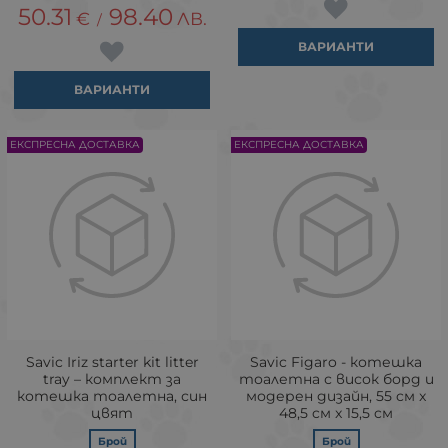
50.31
98.40
€
ЛВ.
/
ВАРИАНТИ
ВАРИАНТИ
ЕКСПРЕСНА ДОСТАВКА
ЕКСПРЕСНА ДОСТАВКА
Savic Iriz starter kit litter
Savic Figaro - котешка
tray – комплект за
тоалетна с висок борд и
котешка тоалетна, син
модерен дизайн, 55 cм x
цвят
48,5 cм x 15,5 cм
Брой
Брой