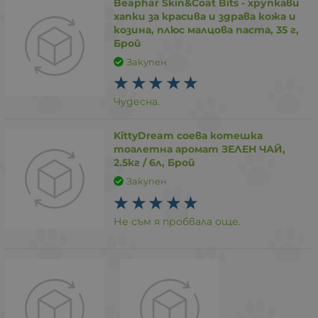
Beaphar Skin&Coat Bits - хрупкави
хапки за красива и здрава кожа и
козина, плюс малцова паста, 35 г,
Брой
Закупен
Чудесна.
KittyDream соева котешка
тоалетна аромат ЗЕЛЕН ЧАЙ,
2.5кг / 6л, Брой
Закупен
Не съм я пробвала още.