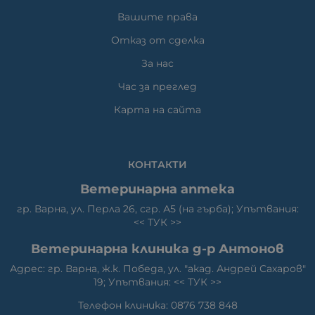
Вашите права
Отказ от сделка
За нас
Час за преглед
Карта на сайта
КОНТАКТИ
Ветеринарна аптека
гр. Варна, ул. Перла 26, сгр. А5 (на гърба); Упътвания:
<<
ТУК
>>
Ветеринарна клиника д-р Антонов
Адрес: гр. Варна, ж.к. Победа, ул. "акад. Андрей Сахаров"
19; Упътвания: <<
ТУК
>>
Телефон клиника: 0876 738 848