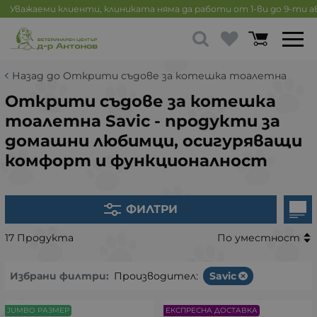
Уважаеми клиенти, клиниката няма да работи от 1-ви до 9-ти 
Назад до Открити съдове за котешка тоалетна
Открити съдове за котешка
тоалетна Savic - продукти за
домашни любимци, осигуряващи
комфорт и функционалност
ФИЛТРИ
17 Продукта
По уместност
Избрани филтри:
Производител:
Savic
JUMBO РАЗМЕР
ЕКСПРЕСНА ДОСТАВКА