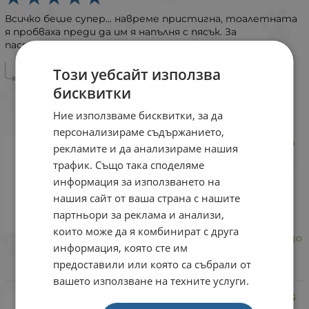
Всичко беше супер... навреме пристигна, тоалетната
я пробваха преди да им я напълня с пясък. За
пастичките умрат просто...
Този уебсайт използва
DrAntonov.bg | Ралица
бисквитки
5 март 2026
Благодарим ви сърдечно за прекрасния отзив!
Ние използваме бисквитки, за да
Много се радваме, че сте останали доволни😊
персонализираме съдържанието,
Savic Aseo Jumbo Marble котешка
рекламите и да анализираме нашия
тоалетна черен мрамор/
трафик. Също така споделяме
антрацит, 67.5x48.5x28 см, Брой
информация за използването на
Закупен
нашия сайт от ваша страна с нашите
партньори за реклама и анализи,
Това е ТОП тоалетна, направо -
които може да я комбинират с друга
корито... двама могат да влязат до
информация, която сте им
тоалетна едновременно... голяма
предоставили или която са събрали от
радост им беше.
вашето използване на техните услуги.
N&D QUINOA SKIN & COAT HERRING