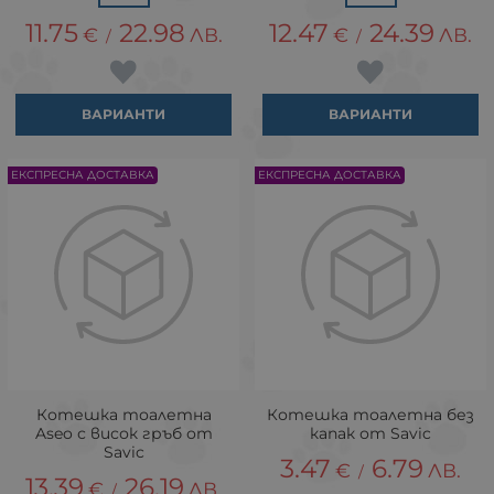
11.75
22.98
12.47
24.39
€
ЛВ.
€
ЛВ.
/
/
ВАРИАНТИ
ВАРИАНТИ
ЕКСПРЕСНА ДОСТАВКА
ЕКСПРЕСНА ДОСТАВКА
Котешка тоалетна
Котешка тоалетна без
Aseo с висок гръб от
капак от Savic
Savic
3.47
6.79
€
ЛВ.
/
13.39
26.19
€
ЛВ.
/