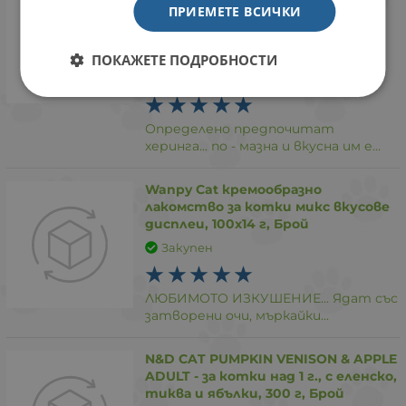
COCONUT - за котки над 1г. с
ПРИЕМЕТЕ ВСИЧКИ
чувствителен стомах, здрава
кожа и козина ,с херинга, киноа,
кокос, куркума, 300 г, Брой
ПОКАЖЕТЕ ПОДРОБНОСТИ
Закупен
Определено предпочитат
херинга... по - мазна и вкусна им е...
Wanpy Cat кремообразно
лакомство за котки микс вкусове
дисплеи, 100х14 г, Брой
Закупен
ЛЮБИМОТО ИЗКУШЕНИЕ... Ядат със
затворени очи, мъркайки...
N&D CAT PUMPKIN VENISON & APPLE
ADULT - за котки над 1 г., с еленско,
тиква и ябълки, 300 г, Брой