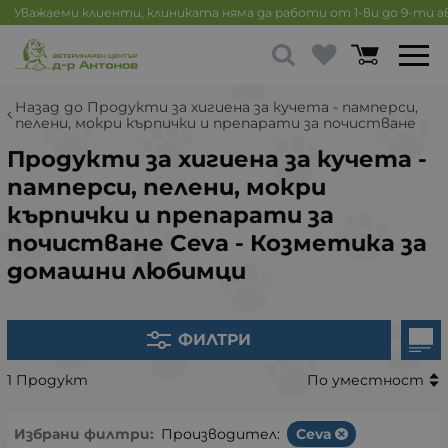
Уважаеми клиенти, клиниката няма да работи от 1-ви до 9-ти 
Назад до Продукти за хигиена за кучета - памперси,
пелени, мокри кърпички и препарати за почистване
Продукти за хигиена за кучета -
памперси, пелени, мокри
кърпички и препарати за
почистване Ceva - Козметика за
домашни любимци
ФИЛТРИ
1 Продукт
По уместност
Избрани филтри:
Производител:
Ceva