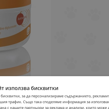
йт използва бисквитки
 бисквитки, за да персонализираме съдържанието, рекламит
шия трафик. Също така споделяме информация за използва
рана с нашите партньори за реклама и анализи, които може