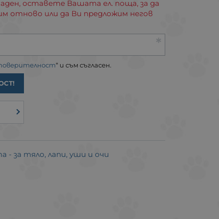
аден, оставете Вашата ел. поща, за да
им отново или да Ви предложим негов
 поверителност
“ и съм съгласен.
ОСТ!
 - за тяло, лапи, уши и очи