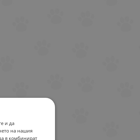
е и да
нето на нашия
 да я комбинират