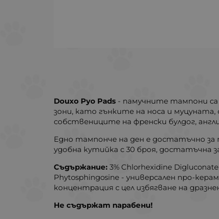
Douxo Pyo Pads
- памучните тампони са
зони, като гънките на носа и муцуната
собствениците на френски булдог, англий
Едно тампонче на ден е достатъчно за
удобна кутийка с 30 броя, достатъчна за
Съдържание:
3% Chlorhexidine Diglucon
Phytosphingosine - универсален про-кера
концентрация с цел избягване на дразн
Не съдържат парабени!