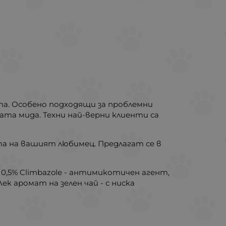
та. Особено подходящи за проблемни
та мида. Техни най-верни клиенти са
та на вашият любимец. Предлагат се в
 0,5% Climbazole - антимикотичен агент,
к аромат на зелен чай - с ниска