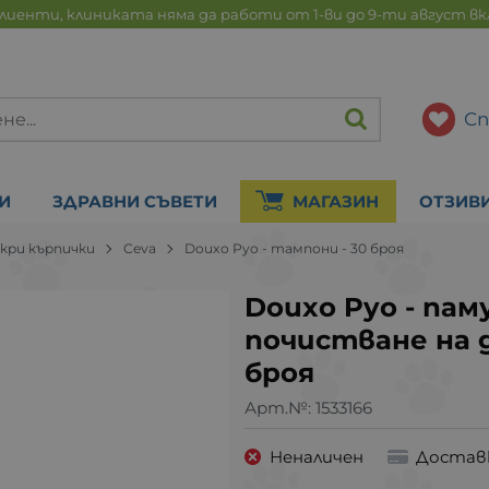
лиенти, клиниката няма да работи от 1-ви до 9-ти август в
Сп
И
ЗДРАВНИ СЪВЕТИ
МАГАЗИН
ОТЗИВ
кри кърпички
Ceva
Douxo Pyo - тампони - 30 броя
Douxo Pyo - пам
почистване на 
броя
Арт.№:
1533166
Неналичен
Достав