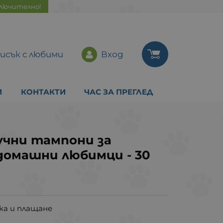
ключително!
исък с любими
Вход
И
КОНТАКТИ
ЧАС ЗА ПРЕГЛЕД
учни тампони за
домашни любимци - 30
ка и плащане