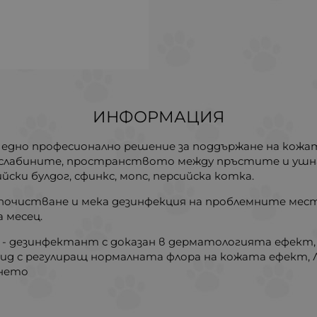
ИНФОРМАЦИЯ
 едно професионално решение за поддържане на кожа
, слабините, пространството между пръстите и ушна
ски булдог, сфинкс, мопс, персийска котка.
 почистване и мека дезинфекция на проблемните мес
 месец.
ate - дезинфектант с доказан в дерматологията ефект,
мид с регулиращ нормалната флора на кожата ефект, Ле
енето