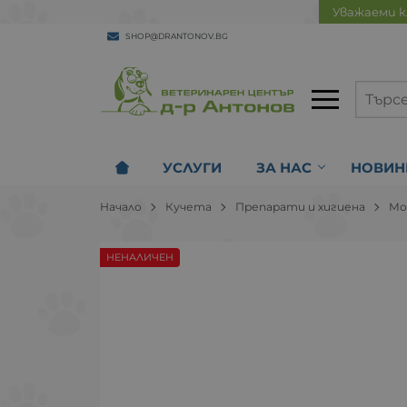
Уважаеми к
SHOP@DRANTONOV.BG
УСЛУГИ
ЗА НАС
НОВИН
Начало
Кучета
Препарати и хигиена
Мо
НЕНАЛИЧЕН