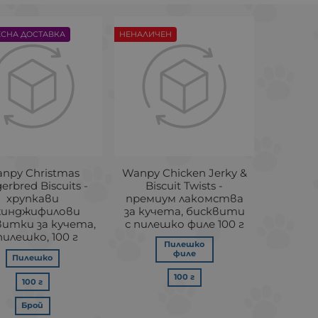
ЕСНА ДОСТАВКА
НЕНАЛИЧЕН
npy Christmas
Wanpy Chicken Jerky &
erbred Biscuits -
Biscuit Twists -
хрупкави
премиум лакомства
инджифилови
за кучета, бисквити
витки за кучета,
с пилешко филе 100 г
пилешко, 100 г
Пилешко
филе
Пилешко
100 г
100 г
Брой