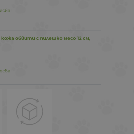
есва!
 кожа обвити с пилешко месо 12 см,
есва!