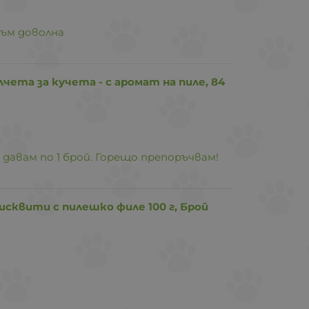
съм доволна
лчета за кучета - с аромат на пиле, 84
 давам по 1 брой. Горещо препоръчвам!
 бисквити с пилешко филе 100 г, Брой