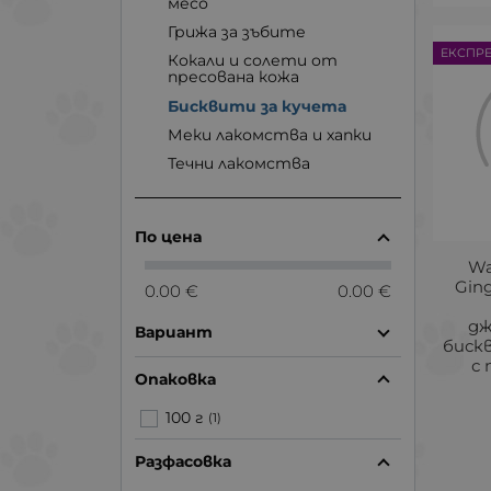
месо
Грижа за зъбите
ЕКСПР
Кокали и солети от
пресована кожа
Бисквити за кучета
Меки лакомства и хапки
Течни лакомства
По цена
Wa
Ging
0.00 €
0.00 €
дж
Вариант
биск
с 
Опаковка
100 г
(1)
Разфасовка