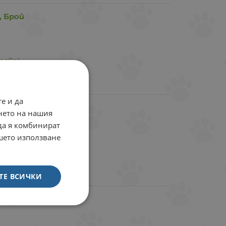
, Брой
есва!
е и да
 Брой
нето на нашия
 да я комбинират
ашето използване
есва!
ТЕ ВСИЧКИ
, Брой