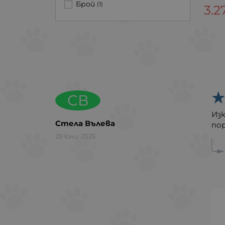
Брой
(1)
3.2
СВ
Из
Стела Вълева
пор
29 юни 2025