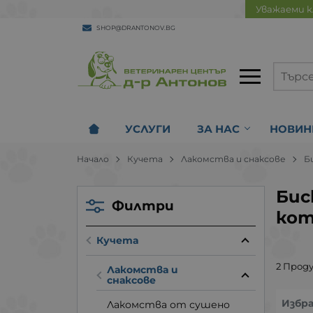
Уважаеми к
SHOP@DRANTONOV.BG
УСЛУГИ
ЗА НАС
НОВИН
Начало
Кучета
Лакомства и снаксове
Б
Бис
Филтри
ко
Кучета
2 Прод
Лакомства и
снаксове
Избр
Лакомства от сушено