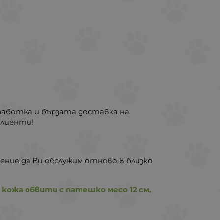
работка и бързата доставка на
клиенти!
ение да Ви обслужим отново в близко
 кожа обвити с патешко месо 12 см,