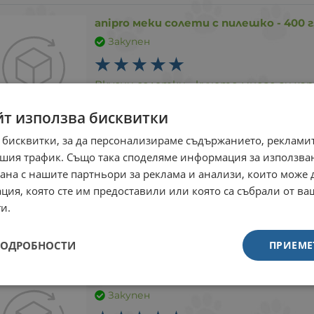
anipro меки солети с пилешко - 400 г
Закупен
Вкусни солетки - кучето много ги хар
йт използва бисквитки
 бисквитки, за да персонализираме съдържанието, рекламит
anipro меки солети с говеждо, 400 г,
шия трафик. Също така споделяме информация за използва
Закупен
рана с нашите партньори за реклама и анализи, които може
ция, която сте им предоставили или която са събрали от в
и.
Вкусни солетки - кучето много ги хар
ПОДРОБНОСТИ
ПРИЕМЕ
anipro меки солети с патешко, 400 г
Закупен