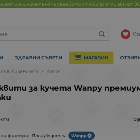
лиенти, клиниката няма да работи от 1-ви до 9-ти август в
Сп
И
ЗДРАВНИ СЪВЕТИ
МАГАЗИН
ОТЗИВ
исквити за кучета
Wanpy
квити за кучета Wanpy премиум
тки
укта
Под
ани филтри:
Производител:
Wanpy