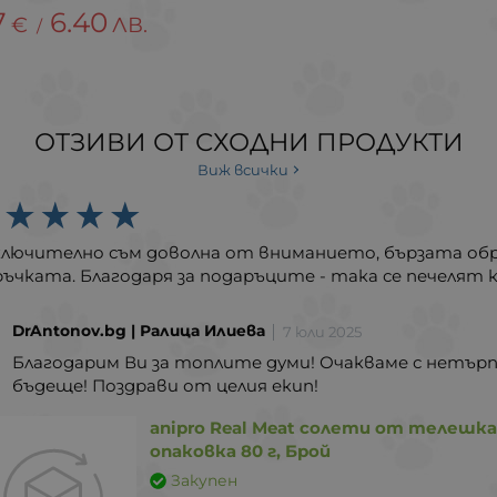
7
6.40
€
ЛВ.
/
ОТЗИВИ ОТ СХОДНИ ПРОДУКТИ
Виж всички
ключително съм доволна от вниманието, бързата об
ъчката. Благодаря за подаръците - така се печелят 
DrAntonov.bg | Ралица Илиева
7 юли 2025
Благодарим Ви за топлите думи! Очакваме с нетърп
бъдеще! Поздрави от целия екип!
anipro Real Meat солети от телешка
опаковка 80 г, Брой
Закупен