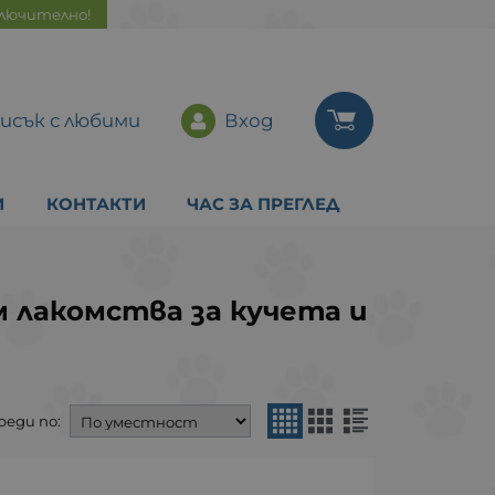
ключително!
исък с любими
Вход
И
КОНТАКТИ
ЧАС ЗА ПРЕГЛЕД
 лакомства за кучета и
реди по: