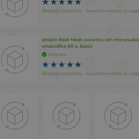
Вкусни солетки - кучето много ги хар
anipro Real Meat солети от телешка
опаковка 80 г, Брой
Закупен
Вкусни солетки - кучето много ги хар