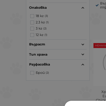
Въз
го
Опаковка
18 кг
(3)
2.3 кг
(1)
3 кг
(2)
12 кг
(1)
Възраст
НЕНАЛ
Тип храна
Разфасовка
Брой
(2)
Хр
E
Chic
с 