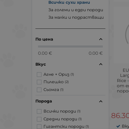
Всички сухи храни
За големи и едри породи
За малки и подрастващи
По цена
0.00 €
0.00 €
Вкус
EU
Агне + Ориз
(1)
Lar
Rice 
Пилешко
(2)
от е
Сьомга
(1)
пород
Порода
Всички породи
(1)
86.3
Средни породи
(1)
Вку
Гигантски породи
(1)