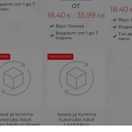
раст: от 1 до 7
18.40
дини
18.40
35.99
€
ЛВ.
/
Вкус:
Вкус: Сьомга
Възра
Възраст: от 1 до 7
Тип х
години
месо
ИЧЕН
НЕНАЛИЧЕН
ана за кучета
Храна за кучета
ukanuba Adult
Eukanuba Adult
ken Medium Breed
Lamb&Rice
пиле за средни
Small&Medium с