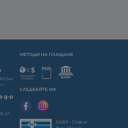
МЕТОДИ НА ПЛАЩАНЕ
а
 А5 (на
>>
СЛЕДВАЙТЕ НИ
а д-р
а, ул.
БАБХ - София
бул. „Пенчо