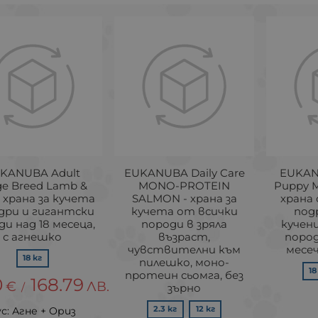
KANUBA Adult
EUKANUBA Daily Care
EUKAN
ge Breed Lamb &
MONO-PROTEIN
Puppy M
- храна за кучета
SALMON - храна за
храна 
дри и гигантски
кучета от всички
под
и над 18 месеца,
породи в зряла
кучен
с агнешко
възраст,
пород
чувствителни към
месе
18 кг
пилешко, моно-
18
протеин сьомга, без
0
168.79
€
ЛВ.
/
зърно
2.3 кг
12 кг
с: Агне + Ориз