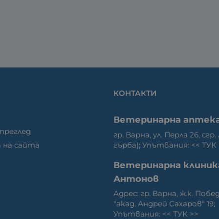
КОНТАКТИ
Ветеринарна аптек
 преглед
гр. Варна, ул. Перла 26, сгр.
гърба); Упътвания: <<
ТУК
 на сайта
Ветеринарна клиник
Антонов
Адрес: гр. Варна, ж.к. Побед
"акад. Андрей Сахаров" 19;
Упътвания: <<
ТУК
>>