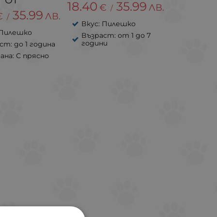
18.40
35.99
€
ЛВ.
/
35.99
€
ЛВ.
/
Вкус: Пилешко
 Пилешко
Възраст: от 1 до 7
години
ст: до 1 година
рана: С прясно