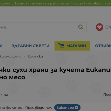
лиенти, клиниката няма да работи от 1-ви до 9-ти август в
Сп
И
ЗДРАВНИ СЪВЕТИ
МАГАЗИН
ОТЗИВ
ки сухи храни
Eukanuba
чки сухи храни за кучета Eukanub
но месо
укта
Под
ани филтри:
Производител:
Eukanuba