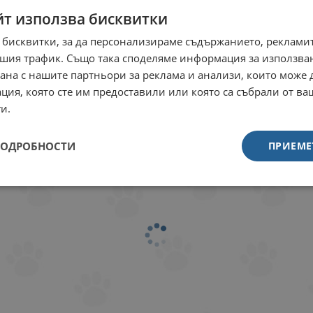
ди над 12 месеца,
агнешко за малки и
йт използва бисквитки
18 кг
средни породи над 12
месеца, 12кг
 бисквитки, за да персонализираме съдържанието, рекламит
8 кг
12 кг
шия трафик. Също така споделяме информация за използва
ус: Пилешко
рана с нашите партньори за реклама и анализи, които може
Вкус: Агнешко
раст: от 1 до 7
ция, която сте им предоставили или която са събрали от в
дини
Възраст: от 1 до 7
години
и.
 храна: С прясно
со
ПОДРОБНОСТИ
ПРИЕМЕ