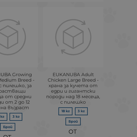
UBA Growing
EUKANUBA Adult
edium Breed -
Chicken Large Breed -
с пилешко, за
храна за кучета от
растващи
едри и гигантски
ца от средни
породи над 18 месеца,
и от 2 до 12
с пилешко
чна възраст
18 кг
3 кг
 кг
3 кг
Брой
Брой