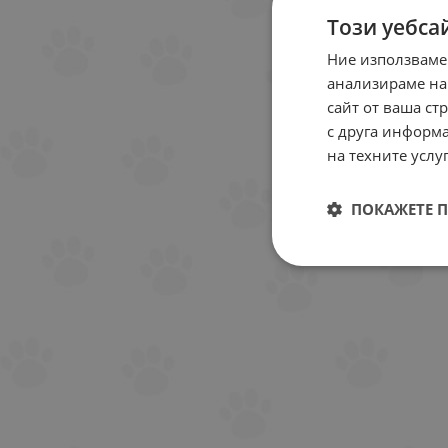
поро
Този уебса
Ние използваме
анализираме на
Вк
сайт от ваша ст
Въз
с друга информа
го
на техните услуг
Тип
ме
ПОКАЖЕТЕ 