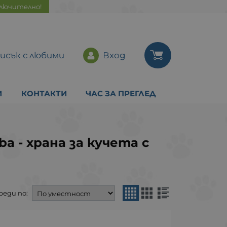
ключително!
исък с любими
Вход
И
КОНТАКТИ
ЧАС ЗА ПРЕГЛЕД
a - храна за кучета с
реди по: