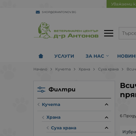
Уважаеми к
SHOP@DRANTONOV.BG
УСЛУГИ
ЗА НАС
НОВИН
Начало
Кучета
Храна
Суха храна
Всич
Вси
Филтри
пря
Кучета
6 Прод
Храна
Суха храна
Избр