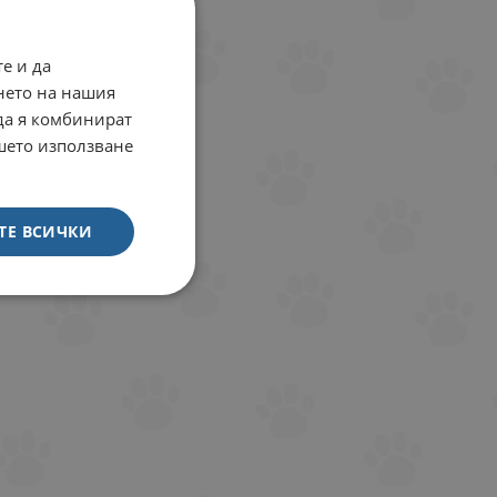
е и да
нето на нашия
 да я комбинират
ашето използване
ТЕ ВСИЧКИ