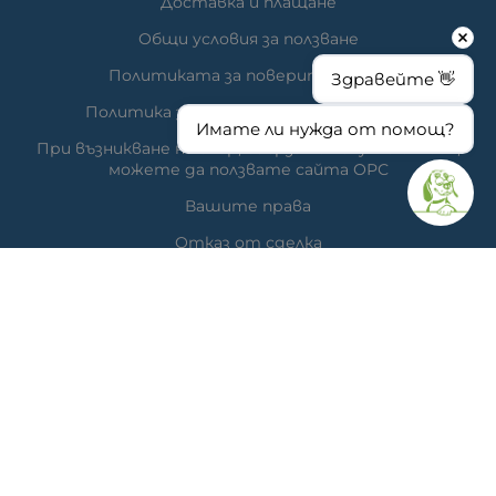
Доставка и плащане
Общи условия за ползване
Политиката за поверителност
Здравейте 👋
Политика за използване на бисквитки
Имате ли нужда от помощ?
При възникване на спор, свързан с покупка онлайн,
можете да ползвате сайта ОРС
Вашите права
Отказ от сделка
За нас
Час за преглед
Карта на сайта
КОНТАКТИ
Ветеринарна аптека