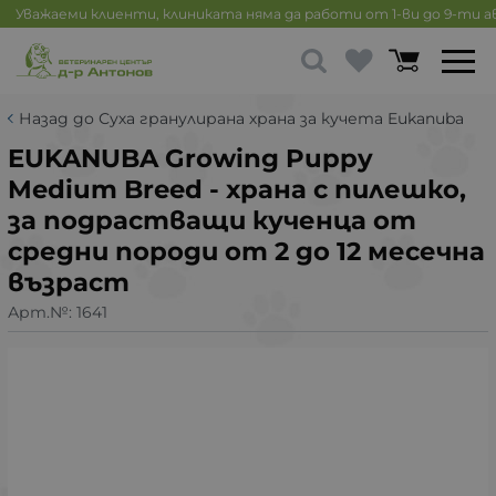
Уважаеми клиенти, клиниката няма да работи от 1-ви до 9-ти 
Назад до Суха гранулирана храна за кучета Eukanuba
EUKANUBA Growing Puppy
Medium Breed - храна с пилешко,
за подрастващи кученца от
средни породи от 2 до 12 месечна
възраст
Арт.№:
1641