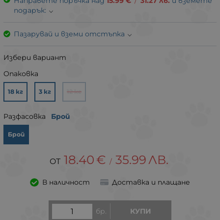
Направете поръчка над
15.99
€
/
31.27
лв.
и вземете
подарък:
Пазарувай и вземи отстъпка
Избери вариант
Опаковка
18 кг
3 кг
12 кг
Разфасовка
Брой
Брой
18.40
€
35.99
ЛВ.
/
В наличност
Доставка и плащане
бр.
КУПИ