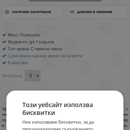
НАПРАВИ ЗАПИТВАНЕ
ДОБАВИ В ЛЮБИМИ
Вкус: Пилешко
Възраст: до 1 година
Тип храна: С прясно месо
Суха гранулирана храна за кучета
Eukanuba
Рейтинг:
ИНФОРМАЦИЯ
Този уебсайт използва
Храна за кучета
Eukanuba Growing Puppy Medium Breed
с
бисквитки
пиле е специално предназначена за представителите на средно
големи породи в периода на тяхното израстване. Чудесен избор
Ние използваме бисквитки, за да
е за колита, кокер шпаньоли, дакели и бийгъли – за всички,
персонализираме съдържанието,