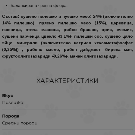
Балансирана чревна флора.
Състав:
сушено пилешко и пуешко месо: 24% (включително
14% пилешко), прясно пилешко месо (15%), царевица,
пшеница, птича мазнина, рибно брашно, ориз, ечемик,
сушени парченца цвекло ﴾3,1%﴿, пилешки сос, сушено цяло
яйце, минерали (включително натриев хексаметафосфат
(0,35%)) , рибено масло, рибен дайджест, бирена мая,
фруктоолигозахариди ﴾0,26%﴿, манан олигозахариди.
ХАРАКТЕРИСТИКИ
Вкус
Пилешко
Порода
Средни породи