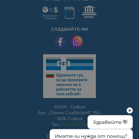
СЛЕДВАЙТЕ НИ
БАБХ - София
бул. „Пенчо Славейков" 15A,
1606 София
Здравейте 👋
Тел.:
0700 122 99
www.bfsa.egov.bg
Имате ли нужда от помощ?
E-mail:
bfsa@bfsa.bg