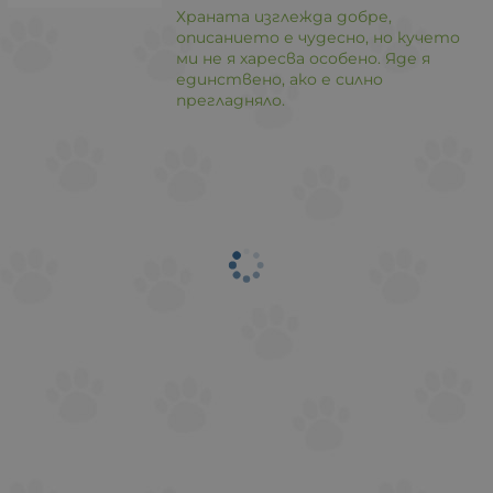
Храната изглежда добре,
описанието е чудесно, но кучето
ми не я харесва особено. Яде я
единствено, ако е силно
прегладняло.