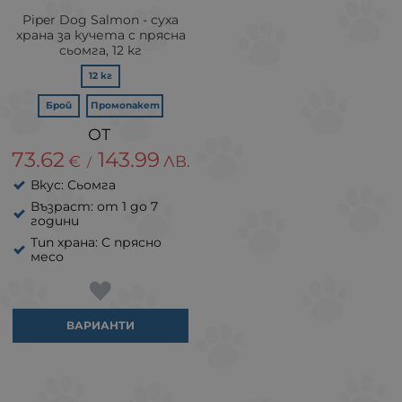
Piper Dog Salmon - суха
храна за кучета с пряснa
сьомга, 12 кг
12 кг
Брой
Промопакет
73.62
143.99
€
ЛВ.
/
Вкус: Сьомга
Възраст: от 1 до 7
години
Тип храна: С прясно
месо
ВАРИАНТИ