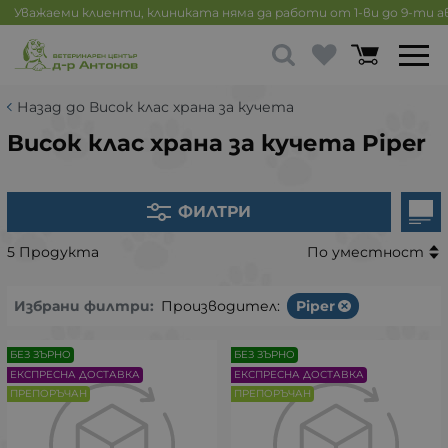
Уважаеми клиенти, клиниката няма да работи от 1-ви до 9-ти 
Назад до Висок клас храна за кучета
Висок клас храна за кучета Piper
ФИЛТРИ
5 Продукта
По уместност
Избрани филтри:
Производител:
Piper
БЕЗ ЗЪРНО
БЕЗ ЗЪРНО
ЕКСПРЕСНА ДОСТАВКА
ЕКСПРЕСНА ДОСТАВКА
ПРЕПОРЪЧАН
ПРЕПОРЪЧАН