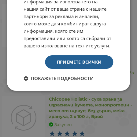
информация за използването на
Piper пауч за кучета в зряла
нашия сайт от ваша страна с нашите
възраст, 150 г - ПОДАРЪК
партньори за реклама и анализи,
Закупен
които може да я комбинират с друга
информация, която сте им
Храната на Piper e прекрасна и
предоставили или която са събрали от
здравословна храна за кучето ми,
вашето използване на техните услуги.
винаги си я хапва с желание и се
чувства много до ре след това. С
просто око се вижда, че няма
ПРИЕМЕТЕ ВСИЧКИ
брашна, а съдържа висок процент
месо и масла, които кучето харесва.
ПОКАЖЕТЕ ПОДРОБНОСТИ
Една от най- до трите храни на
пазара в момента.
Chicopee Holistic - суха храна за
израснали кучета, монопротеин -
месо от щраус; без зърно, мека
гранула, 2 х 100 г, Брой
Закупен