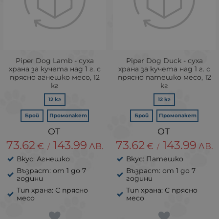
Piper Dog Lamb - суха
Piper Dog Duck - суха
храна за кучета над 1 г. с
храна за кучета над 1 г. с
прясно агнешко месо, 12
прясно патешко месо, 12
кг
кг
12 кг
12 кг
Брой
Промопакет
Брой
Промопакет
73.62
143.99
73.62
143.99
€
ЛВ.
€
ЛВ.
/
/
Вкус: Агнешко
Вкус: Патешко
Възраст: от 1 до 7
Възраст: от 1 до 7
години
години
Тип храна: С прясно
Тип храна: С прясно
месо
месо