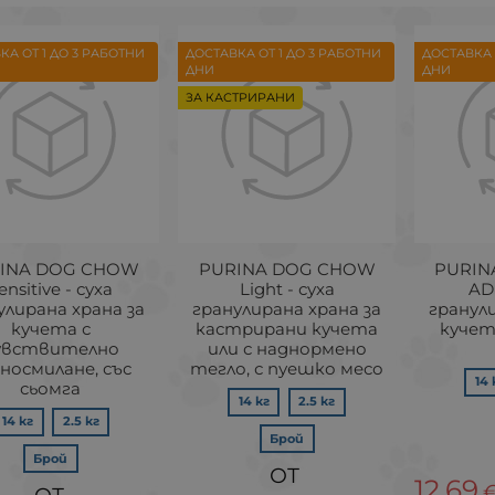
КА ОТ 1 ДО 3 РАБОТНИ
ДОСТАВКА ОТ 1 ДО 3 РАБОТНИ
ДОСТАВКА 
ДНИ
ДНИ
ЗА КАСТРИРАНИ
INA DOG CHOW
PURINA DOG CHOW
PURIN
ensitive - суха
Light - суха
AD
улирана храна за
гранулирана храна за
гранули
кучета с
кастрирани кучета
кучет
увствително
или с наднормено
носмилане, със
тегло, с пуешко месо
14 
сьомга
14 кг
2.5 кг
14 кг
2.5 кг
Брой
Брой
12.69