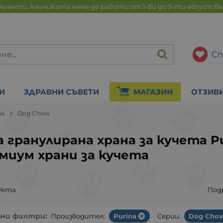
лиенти, клиниката няма да работи от 1-ви до 9-ти август в
Сп
И
ЗДРАВНИ СЪВЕТИ
МАГАЗИН
ОТЗИВ
na
Dog Chow
а гранулирана храна за кучета P
миум храни за кучета
укта
Под
ани филтри:
Производител:
Purina
Серии:
Dog Cho