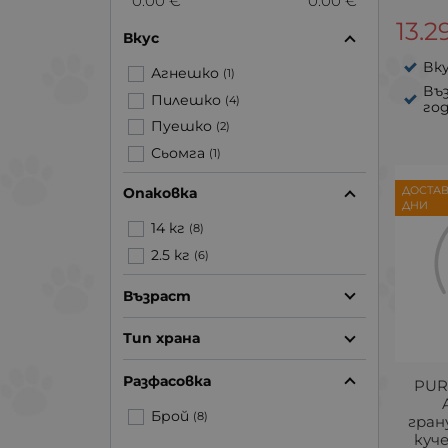
0.00 €
0.00 €
13.2
Вкус
Вку
Агнешко
(1)
Въз
Пилешко
(4)
го
Пуешко
(2)
Сьомга
(1)
ДОСТАВ
Опаковка
ДНИ
14 кг
(8)
2.5 кг
(6)
Възраст
Тип храна
Разфасовка
PUR
Брой
(8)
гран
куч