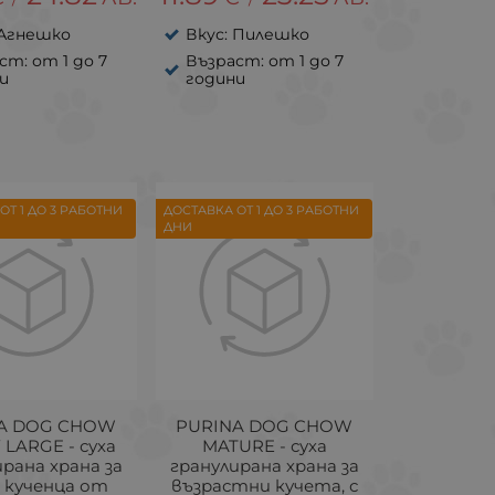
 Агнешко
Вкус: Пилешко
ст: от 1 до 7
Възраст: от 1 до 7
и
години
ОТ 1 ДО 3 РАБОТНИ
ДОСТАВКА ОТ 1 ДО 3 РАБОТНИ
ДНИ
A DOG CHOW
PURINA DOG CHOW
LARGE - суха
MATURE - суха
рана храна за
гранулирана храна за
 кученца от
възрастни кучета, с