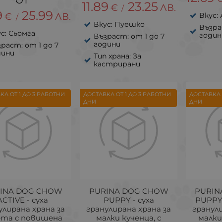
11.89
23.25
€
ЛВ.
/
9
25.99
€
ЛВ.
Вкус:
/
Вкус: Пуешко
Възра
с: Сьомга
годин
Възраст: от 1 до 7
години
раст: от 1 до 7
дини
Тип храна: За
кастрирани
КА ОТ 1 ДО 3 РАБОТНИ
ДОСТАВКА ОТ 1 ДО 3 РАБОТНИ
ДОСТАВКА 
ДНИ
ДНИ
INA DOG CHOW
PURINA DOG CHOW
PURIN
ACTIVE - суха
PUPPY - суха
PUPPY 
улирана храна за
гранулирана храна за
гранули
ета с повишена
малки кученца, с
малки