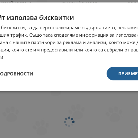
ктивност, с
пилешко месо
едр
илешко месо
пу
14 кг
2.5 кг
йт използва бисквитки
14 кг
2.5 кг
Брой
 бисквитки, за да персонализираме съдържанието, рекламит
Брой
шия трафик. Също така споделяме информация за използва
55.79
12.69
24.82
рана с нашите партньори за реклама и анализи, които може
€
ЛВ.
/
9
25.41
€
ЛВ.
/
ция, която сте им предоставили или която са събрали от в
Вкус:
Вкус: Пилешко
и.
Възра
ус: Пилешко
Възраст: до 1 година
раст: от 1 до 7
дини
ПОДРОБНОСТИ
ПРИЕМЕ