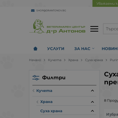
Уважаеми к
SHOP@DRANTONOV.BG
УСЛУГИ
ЗА НАС
НОВИН
Начало
Кучета
Храна
Суха храна
Puri
Сух
Филтри
пре
Кучета
8 Прод
Храна
Суха храна
Избр