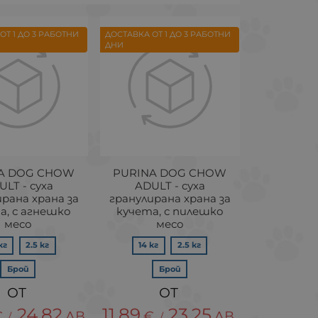
ОТ 1 ДО 3 РАБОТНИ
ДОСТАВКА ОТ 1 ДО 3 РАБОТНИ
ДНИ
A DOG CHOW
PURINA DOG CHOW
ULT - суха
ADULT - суха
рана храна за
гранулирана храна за
а, с агнешко
кучета, с пилешко
месо
месо
кг
2.5 кг
14 кг
2.5 кг
Брой
Брой
24.82
11.89
23.25
€
ЛВ.
€
ЛВ.
/
/