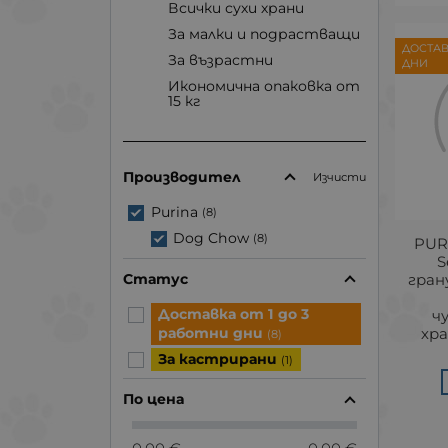
Всички сухи храни
За малки и подрастващи
ДОСТАВ
За възрастни
ДНИ
Икономична опаковка от
15 кг
Производител
Изчисти
Purina
(8)
Dog Chow
(8)
PUR
S
Статус
гран
Доставка от 1 до 3
ч
работни дни
хра
(8)
За кастрирани
(1)
По цена