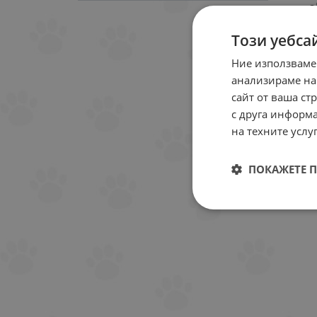
а
п
Този уебса
Ние използваме
анализираме на
сайт от ваша ст
12.9
с друга информа
на техните услуг
Вк
Въз
го
ПОКАЖЕТЕ 