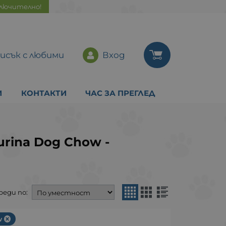
ключително!
исък с любими
Вход
И
КОНТАКТИ
ЧАС ЗА ПРЕГЛЕД
urina Dog Chow -
реди по:
w