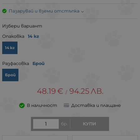
Пазарувай и вземи отстъпка
Избери вариант
Опаковка
14 кг
14 кг
Разфасовка
Брой
Брой
48.19
€
94.25
ЛВ.
/
В наличност
Доставка и плащане
бр.
КУПИ