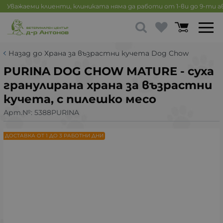
Уважаеми клиенти, клиниката няма да работи от 1-ви до 9-ти 
Назад до Храна за възрастни кучета Dog Chow
PURINA DOG CHOW MATURE - суха
гранулирана храна за възрастни
кучета, с пилешко месо
Арт.№:
5388PURINA
ДОСТАВКА ОТ 1 ДО 3 РАБОТНИ ДНИ