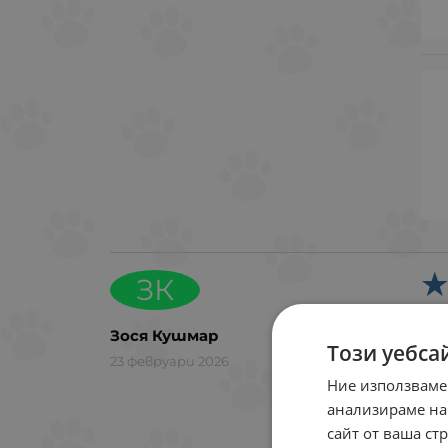
ЗК
Бър
Зося Кушмар
Този уебса
23 февруари 2026
Ние използваме
анализираме на
сайт от ваша ст