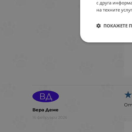
с друга информа
на техните услуг
ПОКАЖЕТЕ 
ВД
От
Вера Деме
16 февруари 2026