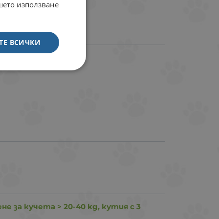
ашето използване
ТЕ ВСИЧКИ
Брой
е за кучета > 20-40 kg, кутия с 3