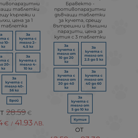
тивопаразитни
Бравекто -
чащи таблетки
противопаразитни
ещу кърлежи и
дъвчащи таблетки
ълхи, цена за 1
за кучета, срещу
таблетка
вътрешни и външни
паразити, цена за
За
За
кутия с 3 таблетки
ета с
кучета с
о 10-
тегло 2–
За
 кг
4.5 кг
За
кучета с
кучета с
тегло от
тегло от
За
За
10 до 20
2.5 до 5 кг
ета с
кучета с
кг
о 20-
тегло 4-
 кг
10 кг
За
За
кучета с
кучета с
За
тегло от
тегло от
кучета с
20 до 40
40 до 60
тегло 40-
кг
кг
56 кг
За
Брой
кучета с
тегло от
5 до 10 кг
28.59
€
Кутия
4
41.93
€
ЛВ.
/