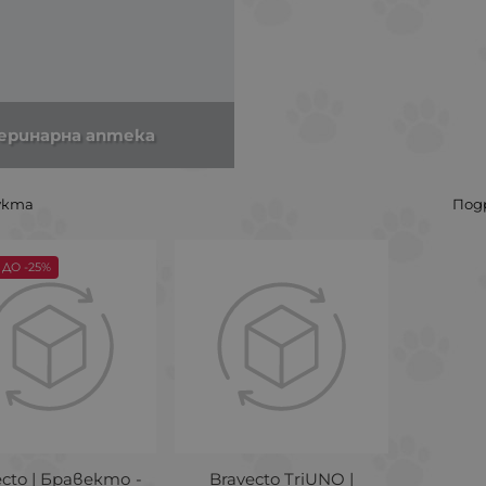
еринарна аптека
укта
Под
ДО -25%
ecto | Бравекто -
Bravecto TriUNO |