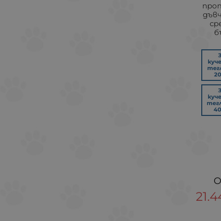
про
дъв
ср
б
куч
тегл
20
куч
тегл
40
21.4