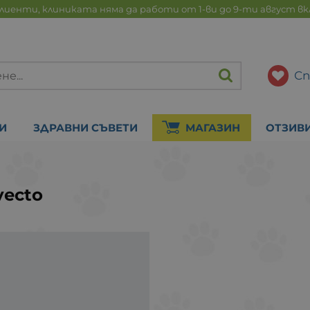
лиенти, клиниката няма да работи от 1-ви до 9-ти август в
Сп
И
ЗДРАВНИ СЪВЕТИ
МАГАЗИН
ОТЗИВ
vecto