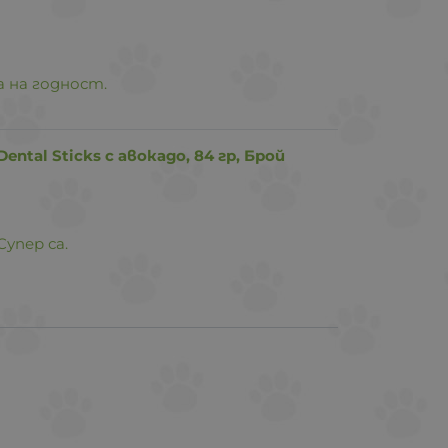
а на годност.
ntal Sticks с авокадо, 84 гр, Брой
упер са.