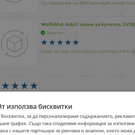
По преценка на ветеринаря лекар по
Wolfsblut Adult храна за кучета, 2х10
Закупен
Още не сме използвали мострите с хр
зо. Много съм доволена.Получих подарък
йт използва бисквитки
 бисквитки, за да персонализираме съдържанието, рекламит
Дентални пръчици Cani Pro Avocado De
шия трафик. Също така споделяме информация за използва
Закупен
рана с нашите партньори за реклама и анализи, които може