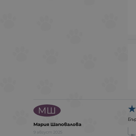
МШ
Бъ
Мария Шаповалова
9 август 2025