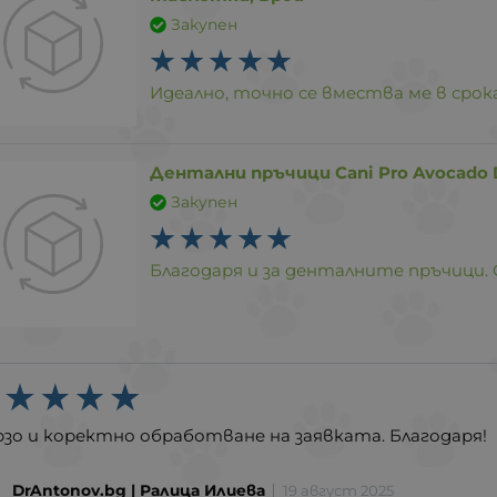
Закупен
Идеално, точно се вмества ме в срок
Дентални пръчици Cani Pro Avocado De
Закупен
Благодаря и за денталните пръчици. С
рзо и коректно обработване на заявката. Благодаря!
DrAntonov.bg | Ралица Илиева
19 август 2025