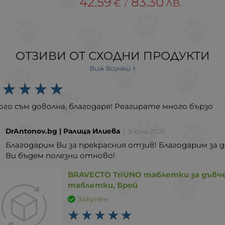
42.59
83.30
€
ЛВ.
/
ОТЗИВИ ОТ СХОДНИ ПРОДУКТИ
Виж всички
го съм доволна, благодаря! Реагирате много бързо
DrAntonov.bg | Ралица Илиева
9 юни 2026
Благодарим Ви за прекрасния отзив! Благодарим за 
Ви бъдем полезни отново!
BRAVECTO TriUNO таблетки за дъвчене
таблетки, Брой
Закупен