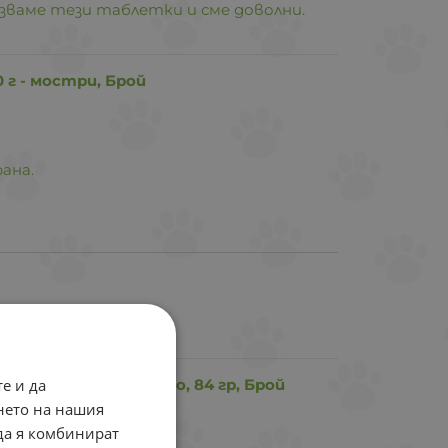
лзваме тези таблетки и сме доволни.
0 г - мостри, Брой
ана.
е и да
ntal Sticks с авокадо, 84 гр, Брой
нето на нашия
 да я комбинират