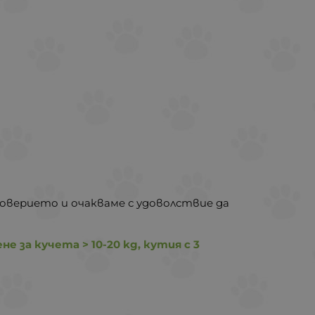
доверието и очакваме с удоволствие да
 за кучета > 10-20 kg, кутия с 3