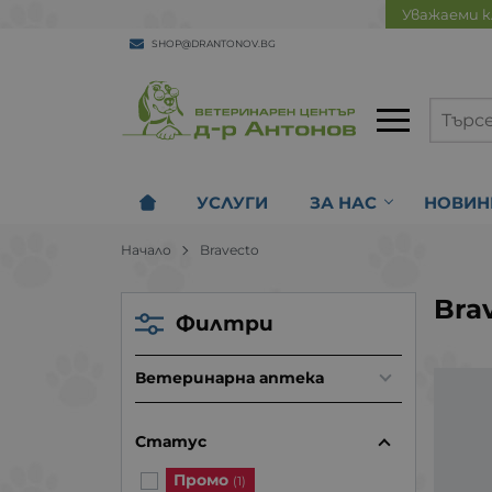
Уважаеми к
SHOP@DRANTONOV.BG
УСЛУГИ
ЗА НАС
НОВИН
Начало
Bravecto
Bra
Филтри
Ветеринарна аптека
Статус
Промо
(1)