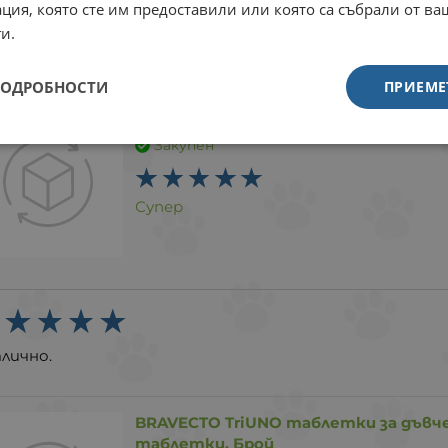
ция, която сте им предоставили или която са събрали от в
Супер
и.
ПОДРОБНОСТИ
ПРИЕМЕ
Бравекто КЧ 250мг 1 табл. 4.5-10кг, 
Закупен
Супер
лично.
BRAVECTO TriUNO таблетки за дъвчен
таблетки, Брой