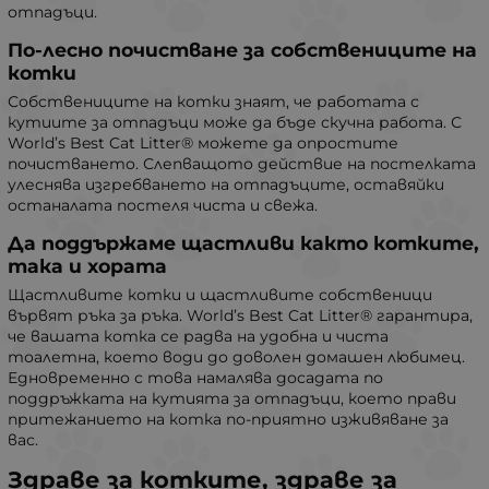
отпадъци.
По-лесно почистване за собствениците на
котки
Собствениците на котки знаят, че работата с
кутиите за отпадъци може да бъде скучна работа. С
World’s Best Cat Litter® можете да опростите
почистването. Слепващото действие на постелката
улеснява изгребването на отпадъците, оставяйки
останалата постеля чиста и свежа.
Да поддържаме щастливи както котките,
така и хората
Щастливите котки и щастливите собственици
вървят ръка за ръка. World’s Best Cat Litter® гарантира,
че вашата котка се радва на удобна и чиста
тоалетна, което води до доволен домашен любимец.
Едновременно с това намалява досадата по
поддръжката на кутията за отпадъци, което прави
притежанието на котка по-приятно изживяване за
вас.
Здраве за котките, здраве за