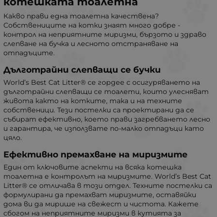
котешката тоалетна
Какво прави една тоалетна качествена?
Собствениците на котки знаят много добре -
контрол на неприятните миризми, бързото и здраво
слепване на бучка и лесното отстраняване на
отпадъците.
Дълготрайни слепващи се бучки
World’s Best Cat Litter® се гордее с осигуряването на
дълготрайни слепващи се тоалети, които улесняват
живота както на котките, така и на техните
собственици. Тези постелки са проектирани да се
събират ефективно, което прави загребването лесно
и гарантира, че използвате по-малко отпадъци като
цяло.
Ефективно премахване на миризмите
Един от ключовите аспекти на всяка котешка
тоалетна е контролът на миризмите. World’s Best Cat
Litter® се отличава в този отдел. Техните постелки са
формулирани да премахват миризмите, оставяйки
дома ви да мирише на свежест и чистота. Кажете
сбогом на неприятните миризми в кутията за