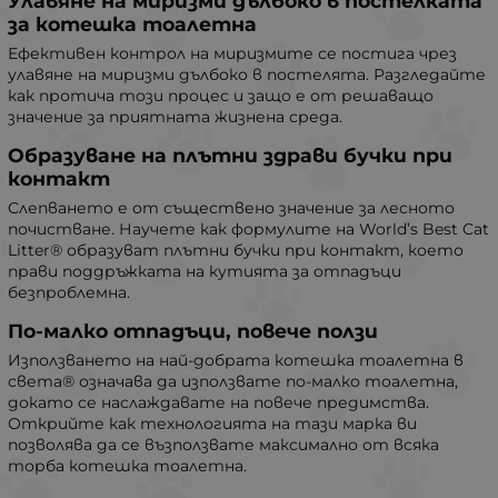
Улавяне на миризми дълбоко в постелката
за котешка тоалетна
Ефективен контрол на миризмите се постига чрез
улавяне на миризми дълбоко в постелята. Разгледайте
как протича този процес и защо е от решаващо
значение за приятната жизнена среда.
Образуване на плътни здрави бучки при
контакт
Слепването е от съществено значение за лесното
почистване. Научете как формулите на World’s Best Cat
Litter® образуват плътни бучки при контакт, което
прави поддръжката на кутията за отпадъци
безпроблемна.
По-малко отпадъци, повече ползи
Използването на най-добрата котешка тоалетна в
света® означава да използвате по-малко тоалетна,
докато се наслаждавате на повече предимства.
Открийте как технологията на тази марка ви
позволява да се възползвате максимално от всяка
торба котешка тоалетна.