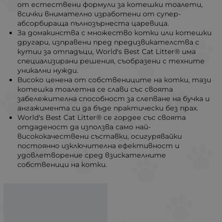
от естествени формули за котешки тоалети,
всички внимателно изработени от супер-
абсорбираща пълнозърнеста царевица.
За домакинства с множество котки или котешки
другари, изправени пред предизвикателства с
кутии за отпадъци, World's Best Cat Litter® има
специализирани решения, съобразени с техните
уникални нужди.
Високо ценена от собствениците на котки, тази
котешка тоалетна се слави със своята
забележителна способност за слепване на бучка и
ангажимента си да бъде практически без прах.
World's Best Cat Litter® се гордее със своята
отдаденост да използва само най-
висококачествени съставки, осигурявайки
постоянно изключителна ефективност и
удовлетворение сред взискателните
собственици на котки.