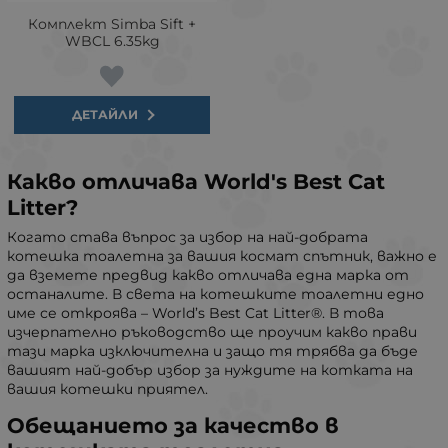
Комплект Simba Sift +
WBCL 6.35kg
ДЕТАЙЛИ
Какво отличава World's Best Cat
Litter?
Когато става въпрос за избор на най-добрата
котешка тоалетна за вашия космат спътник, важно е
да вземете предвид какво отличава една марка от
останалите. В света на котешките тоалетни едно
име се откроява – World’s Best Cat Litter®. В това
изчерпателно ръководство ще проучим какво прави
тази марка изключителна и защо тя трябва да бъде
вашият най-добър избор за нуждите на котката на
вашия котешки приятел.
Обещанието за качество в