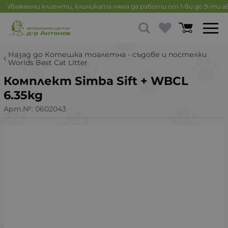
Уважаеми клиенти, клиниката няма да работи от 1-ви до 9-ти 
Назад до Котешка тоалетна - съдове и постелки
Worlds Best Cat Litter
Комплект Simba Sift + WBCL
6.35kg
Арт.№:
0602043