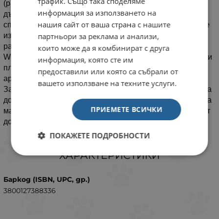
трафик. Също така споделяме
(растителни смоли), повишен контрол на миризмите,
информация за използването на
дълготрайна. Тя е с лека и мека структура и има
нашия сайт от ваша страна с нашите
способността веднага да става на бучки. Произвежда се
изцяло от възобновяеми източници – царевица и
партньори за реклама и анализи,
растителни материали, отглеждани във ферми.
които може да я комбинират с друга
World's Best Cat Litter е безопасна за животните, хората и
информация, която сте им
планетата! Тя е без синтетични химикали, смоли и
предоставили или която са събрали от
ароматизатори.
вашето използване на техните услуги.
Започнете да използвате натурална котешка тоалетна за
доброто на вашата котка и на природата. Вижте как една
ПРИЕМЕТЕ ВСИЧКИ
малка торба котешка тоалетна може да промени вашият
дом.
ПОКАЖЕТЕ ПОДРОБНОСТИ
ХАРАКТЕРИСТИКИ
Баркод (ISBN, UPC, др.)
3800127388336