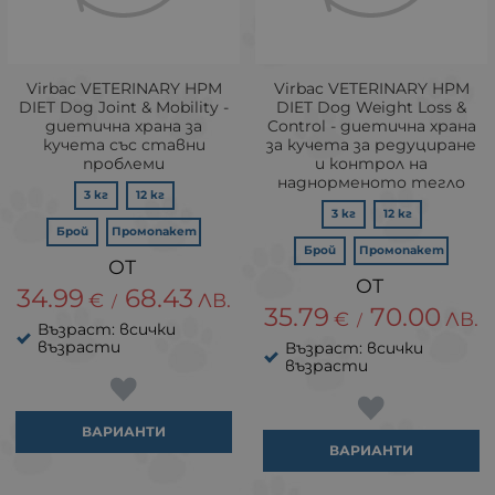
Virbac VETERINARY HPM
Virbac VETERINARY HPM
DIET Dog Joint & Mobility -
DIET Dog Weight Loss &
диетична храна за
Control - диетична храна
кучета със ставни
за кучета за редуциране
проблеми
и контрол на
наднорменото тегло
3 кг
12 кг
3 кг
12 кг
Брой
Промопакет
Брой
Промопакет
34.99
68.43
€
ЛВ.
/
35.79
70.00
€
ЛВ.
/
Възраст: всички
възрасти
Възраст: всички
възрасти
ВАРИАНТИ
ВАРИАНТИ