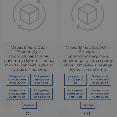
Virbac Effipro Duo |
Virbac Effipro Spot-On |
Ефипро Дуо -
Ефипро -
противопаразитни
противопаразитни
пипети за кучета срещу
пипети за кучета срещу
бълхи и кърлежи, цена за
бълхи и кърлежи, цена за
кутия с 4 пипети
кутия с 4 пипети
За кучета
За кучета
за кучета
За кучета
с тегло от
с тегло от
от 20 до 40
с тегло от
10 до 20 кг
2 до 10 кг
кг
10 до 20 кг
За кучета
За кучета
За кучета
За кучета
с тегло от
с тегло от
с тегло от
с тегло от
20 до 40 кг
40 до 60 кг
2 до 10 кг
40 до 60 кг
Кутия
Кутия