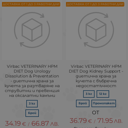
ДОСТАВКА ОТ 1 ДО 3 РАБОТНИ ДНИ
ДОСТАВКА ОТ 1 ДО 3 РАБОТНИ ДНИ
Virbac VETERINARY HPM
Virbac VETERINARY HPM
DIET Dog Urology
DIET Dog Kidney Support -
Dissolution & Preventation
диетична храна за
- диетична храна за
кучета с бъбречна
кучета за разтваряне на
недостатъчност
струвитни и превенция
3 кг
12 кг
на оксалатни камъни
Брой
Промопакет
3 кг
Брой
36.79
71.95
€
ЛВ.
/
34.19
66.87
€
ЛВ.
/