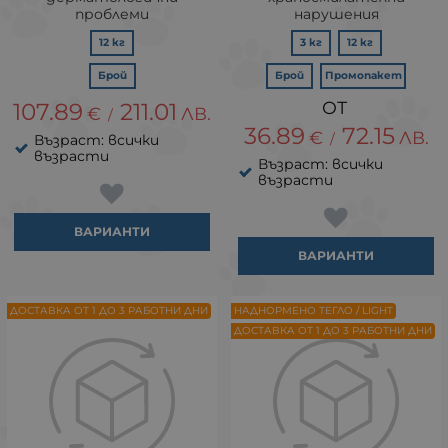
проблеми
нарушения
12 кг
3 кг
12 кг
Брой
Брой
Промопакет
107.89
211.01
€
ЛВ.
/
36.89
72.15
€
ЛВ.
/
Възраст: всички
възрасти
Възраст: всички
възрасти
ВАРИАНТИ
ВАРИАНТИ
ДОСТАВКА ОТ 1 ДО 3 РАБОТНИ ДНИ
НАДНОРМЕНО ТЕГЛО / LIGHT
ДОСТАВКА ОТ 1 ДО 3 РАБОТНИ ДНИ