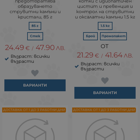
предотвратява
котки с идиопатичен
образуването
цистит и превенция и
струвитни камъни и
контрол на струвитни
кристали, 85 г
и оксалатни камъни 1.5 кг
85 г
1.5 кг
Стек
Брой
Промопакет
24.49
47.90
€
ЛВ.
/
21.29
41.64
€
ЛВ.
/
Възраст: всички
възрасти
Възраст: всички
възрасти
ВАРИАНТИ
ВАРИАНТИ
ДОСТАВКА ОТ 1 ДО 3 РАБОТНИ ДНИ
ДОСТАВКА ОТ 1 ДО 3 РАБОТНИ ДНИ