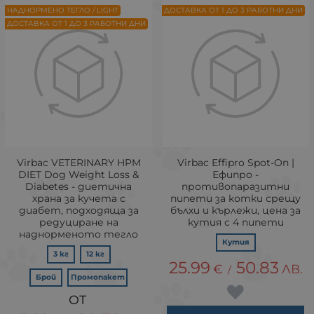
НАДНОРМЕНО ТЕГЛО / LIGHT
ДОСТАВКА ОТ 1 ДО 3 РАБОТНИ ДНИ
ДОСТАВКА ОТ 1 ДО 3 РАБОТНИ ДНИ
Virbac VETERINARY HPM
Virbac Effipro Spot-On |
DIET Dog Weight Loss &
Ефипро -
Diabetes - диетична
противопаразитни
храна за кучета с
пипети за котки срещу
диабет, подходяща за
бълхи и кърлежи, цена за
редуциране на
кутия с 4 пипети
наднорменото тегло
Кутия
3 кг
12 кг
25.99
50.83
€
ЛВ.
/
Брой
Промопакет