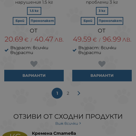
нарушения 1.5 кг
проблеми 3 кг
1.5 кг
3 кг
Брой
Промопакет
Брой
Промопакет
20.69
40.47
49.59
96.99
€
ЛВ.
€
ЛВ.
/
/
Възраст: всички
Възраст: всички
възрасти
възрасти
ВАРИАНТИ
ВАРИАНТИ
1
2
ОТЗИВИ ОТ СХОДНИ ПРОДУКТИ
Виж всички
Кремена Статева