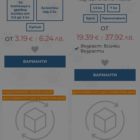
За
котенца и
За котки
1.5 кг
7 кг
дребни
над 2 кг
котки от
0,5 до 2 кг
Брой
Промопакет
Кутия
19.39
37.92
3.19
6.24
€
ЛВ.
/
€
ЛВ.
/
Възраст: всички
възрасти
ВАРИАНТИ
ВАРИАНТИ
НАДНОРМЕНО ТЕГЛО / LIGHT
ДОСТАВКА ОТ 1 ДО 3 РАБОТНИ ДНИ
ДОСТАВКА ОТ 1 ДО 3 РАБОТНИ ДНИ