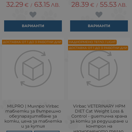
32.29
63.15
28.39
55.53
€
ЛВ.
€
ЛВ.
/
/
ВАРИАНТИ
ВАРИАНТИ
ДОСТАВКА ОТ 1 ДО 3 РАБОТНИ ДНИ
НАДНОРМЕНО ТЕГЛО / LIGHT
ДОСТАВКА ОТ 1 ДО 3 РАБОТНИ ДНИ
MILPRO | Милпро Virbac
Virbac VETERINARY HPM
таблетки за вътрешно
DIET Cat Weight Loss &
обезпаразитяване за
Control - диетична храна
котки, цена за таблетка
за котки за редуциране и
и за кутия
контрол на
наднорменото тегло