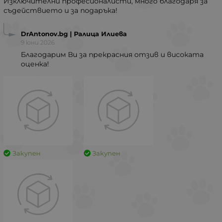
Изключителни професионалисти, много благодаря за
съдействието и за подаръка!
DrAntonov.bg | Ралица Илиева
9 юни 2026
Благодарим Ви за прекрасния отзив и високата
оценка!
Закупен
Закупен