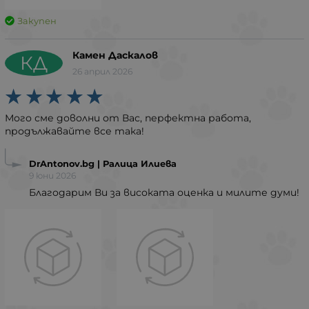
Закупен
Камен Даскалов
КД
26 април 2026
Мого сме доволни от Вас, перфектна работа,
продължавайте все така!
DrAntonov.bg | Ралица Илиева
9 юни 2026
Благодарим Ви за високата оценка и милите думи!