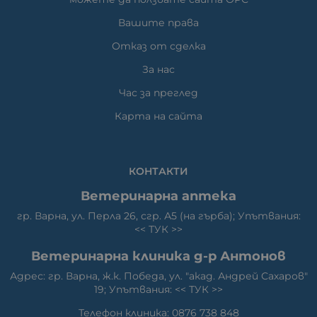
Вашите права
Отказ от сделка
За нас
Час за преглед
Карта на сайта
КОНТАКТИ
Ветеринарна аптека
гр. Варна, ул. Перла 26, сгр. А5 (на гърба); Упътвания:
<<
ТУК
>>
Ветеринарна клиника д-р Антонов
Адрес: гр. Варна, ж.к. Победа, ул. "акад. Андрей Сахаров"
19; Упътвания: <<
ТУК
>>
Телефон клиника: 0876 738 848