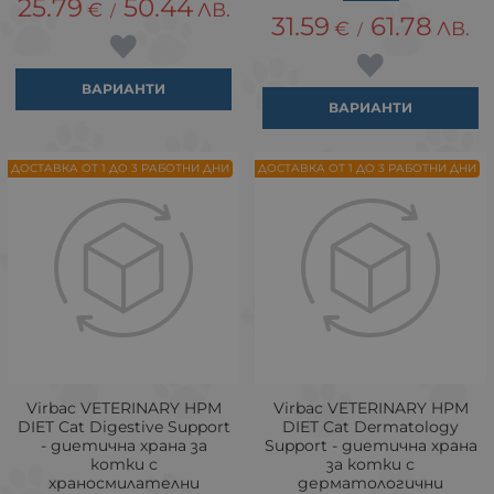
25.79
50.44
€
ЛВ.
/
31.59
61.78
€
ЛВ.
/
ВАРИАНТИ
ВАРИАНТИ
ДОСТАВКА ОТ 1 ДО 3 РАБОТНИ ДНИ
ДОСТАВКА ОТ 1 ДО 3 РАБОТНИ ДНИ
Virbac VETERINARY HPM
Virbac VETERINARY HPM
DIET Cat Digestive Support
DIET Cat Dermatology
- диетична храна за
Support - диетична храна
котки с
за котки с
храносмилателни
дерматологични