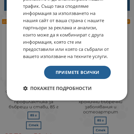
ВАРИАНТИ
ВАРИАНТИ
трафик. Също така споделяме
информация за използването на
нашия сайт от ваша страна с нашите
ДОСТАВКА ОТ 1 ДО 3 РАБОТНИ ДНИ
ДОСТАВКА ОТ 1 ДО 3 РАБОТНИ ДНИ
партньори за реклама и анализи,
които може да я комбинират с друга
информация, която сте им
предоставили или която са събрали от
вашето използване на техните услуги.
ПРИЕМЕТЕ ВСИЧКИ
Virbac VETERINARY HPM
Virbac VETERINARY HPM
ПОКАЖЕТЕ ПОДРОБНОСТИ
Cat KJ1 Early Kidney Care -
Diet Cat Kidney Support -
пауч за котки,
пауч за котки, при
профилактика за
хронични бъбречни
бъбреци и стави, 85 г
заболявания и
остеоартрит
85 г
85 г
Стек
Стек