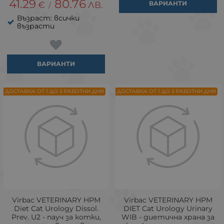
41.29
80.76
€
ЛВ.
ВАРИАНТИ
/
Възраст: всички
възрасти
ВАРИАНТИ
ДОСТАВКА ОТ 1 ДО 3 РАБОТНИ ДНИ
ДОСТАВКА ОТ 1 ДО 3 РАБОТНИ ДНИ
Virbac VETERINARY HPM
Virbac VETERINARY HPM
Diet Сat Urology Dissol.
DIET Cat Urology Urinary
Prev. U2 - пауч за котки,
WIB - диетична храна за