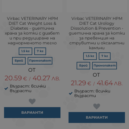
Virbac VETERINARY HPM
Virbac VETERINARY HPM
DIET Cat Weight Loss &
DIET Cat Urology
Diabetes - диетична
Dissolution & Prevention -
храна за котки с диабет
диетична храна за котки
и при редуциране на
за превенция на
наднорменото тегло
струвитни и оксалатни
камъни
1.5 кг
7 кг
1.5 кг
7 кг
Брой
Промопакет
Брой
Промопакет
20.59
40.27
€
ЛВ.
/
21.29
41.64
€
ЛВ.
/
Възраст: всички
възрасти
Възраст: всички
възрасти
ВАРИАНТИ
ВАРИАНТИ