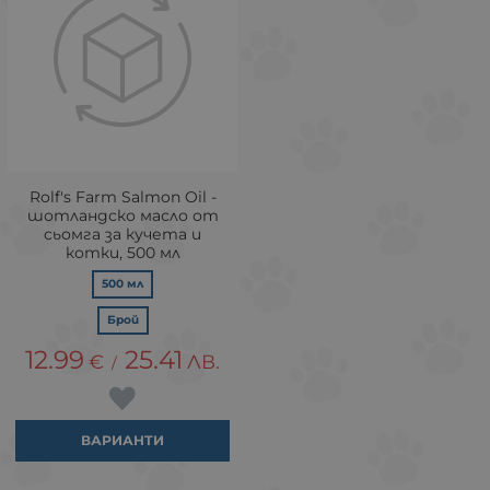
Rolf's Farm Salmon Oil -
шотландско масло от
сьомга за кучета и
котки, 500 мл
500 мл
Брой
12.99
25.41
€
ЛВ.
/
ВАРИАНТИ