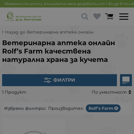
Уважаеми клиенти, клиниката няма да работи от 1-ви до 9-ти 
Назад до Ветеринарна аптека онлайн
Ветеринарна аптека онлайн
Rolf’s Farm качествена
натурална храна за кучета
ФИЛТРИ
1 Продукт
По уместност
Избрани филтри:
Производител:
Rolf’s Farm