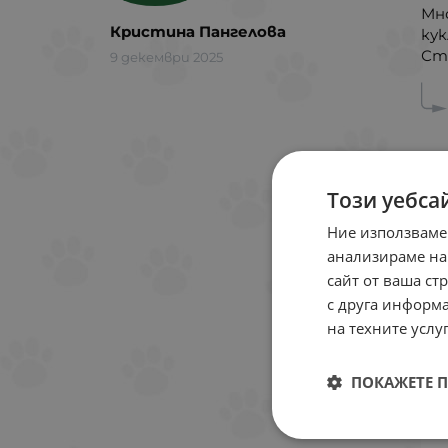
Мн
Кристина Пангелова
кук
Ст
9 декември 2025
Този уебса
Ние използваме
анализираме на
сайт от ваша ст
с друга информа
на техните услуг
ПОКАЖЕТЕ 