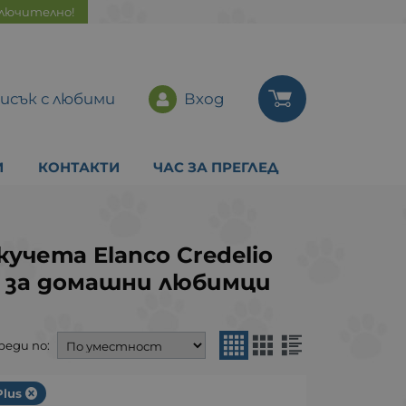
ключително!
исък с любими
Вход
И
КОНТАКТИ
ЧАС ЗА ПРЕГЛЕД
учета Elanco Credelio
и за домашни любимци
реди по:
Plus