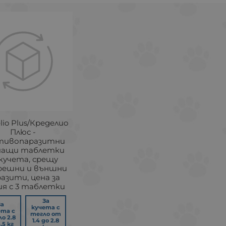
lio Plus/Кределио
Плюс -
тивопаразитни
чащи таблетки
 кучета, срещу
ешни и външни
азити, цена за
я с 3 таблетки
За
За
кучета с
ета с
тегло от
о 2.8
1.4 до 2.8
.5 кг