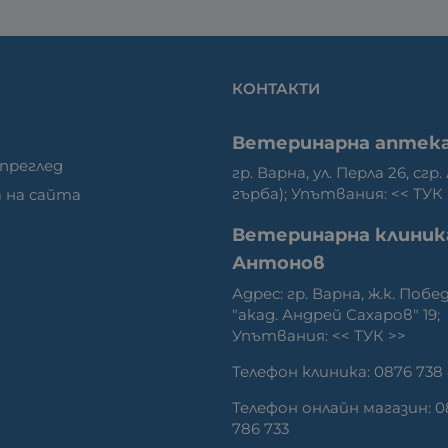
КОНТАКТИ
Ветеринарна аптек
 преглед
гр. Варна, ул. Перла 26, сгр.
гърба); Упътвания: <<
ТУК
 на сайта
Ветеринарна клиник
Антонов
Адрес: гр. Варна, ж.к. Побед
"акад. Андрей Сахаров" 19;
Упътвания: <<
ТУК
>>
Телефон клиника: 0876 738
Телефон онлайн магазин: 
786 733