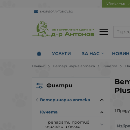
Уважаеми к
SHOP@DRANTONOV.BG
УСЛУГИ
ЗА НАС
НОВИН
Начало
Ветеринарна аптека
Кучета
El
Вет
Филтри
Plu
Ветеринарна аптека
1 Прод
Кучета
Препарати против
Избр
кърлежи и бълхи