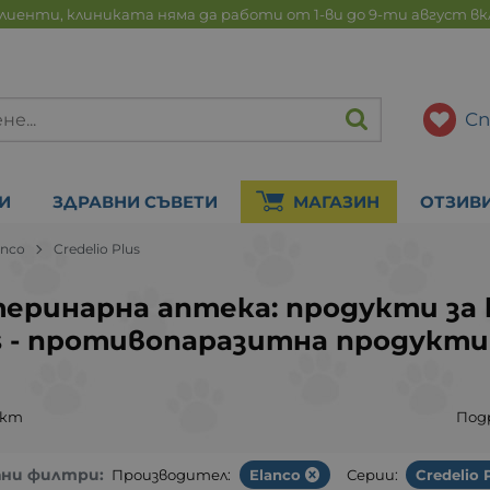
лиенти, клиниката няма да работи от 1-ви до 9-ти август в
Сп
И
ЗДРАВНИ СЪВЕТИ
МАГАЗИН
ОТЗИВ
anco
Credelio Plus
еринарна аптека: продукти за к
s - противопаразитна продукт
укт
Под
ани филтри:
Производител:
Elanco
Серии:
Credelio 