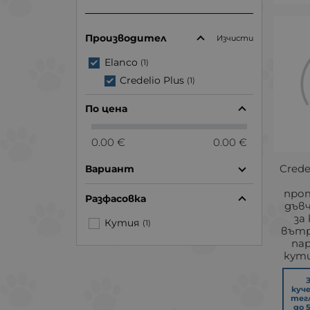
Производител
Изчисти
Elanco
(1)
Credelio Plus
(1)
По цена
0.00 €
0.00 €
Crede
Вариант
про
Разфасовка
дъв
за
Кутия
(1)
вътр
пар
кути
куч
тегл
до 5