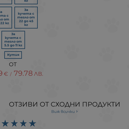
кг
За
За
кучета с
ета с
тегло от
ло от
22 до 45
 22 кг
кг
За
кучета с
тегло от
5.5 до 11 кг
Кутия
9
79.78
€
ЛВ.
/
ОТЗИВИ ОТ СХОДНИ ПРОДУКТИ
Виж всички