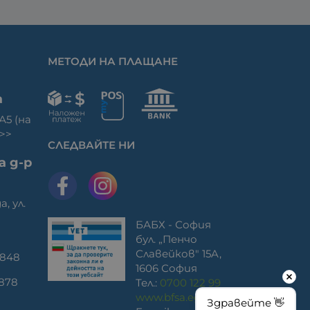
МЕТОДИ НА ПЛАЩАНЕ
а
 А5 (на
>>
СЛЕДВАЙТЕ НИ
а д-р
а, ул.
БАБХ - София
бул. „Пенчо
Славейков" 15A,
 848
1606 София
0878
Тел.:
0700 122 99
www.bfsa.egov.bg
Здравейте 👋