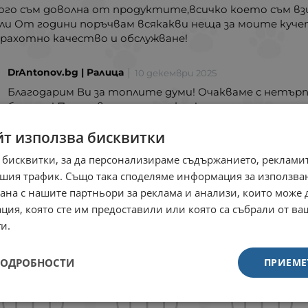
ого съм доволна от продуктите,всичко което съм взи
ли От години поръчвам всякакви неща за моите кучет
рахотно качество и обслужване!
DrAntonov.bg | Ралица
10 декември 2025
Благодарим Ви за топлите думи! Очакваме с нетърп
бъдеще! Поздрави от целия екип!
Credelio Plus За кучета с тегло от 1.
йт използва бисквитки
Закупен
 бисквитки, за да персонализираме съдържанието, рекламит
шия трафик. Също така споделяме информация за използва
рана с нашите партньори за реклама и анализи, които може
Много съм доволна от тези таблетк
ция, която сте им предоставили или която са събрали от в
и.
ПОДРОБНОСТИ
ПРИЕМЕ