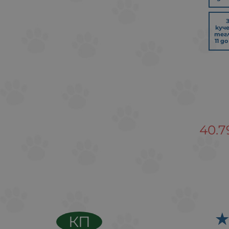
куч
тег
11 до
40.7
КП