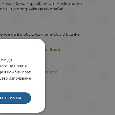
мала е било харесвано от малките ми
а и ще продължа да го правя!
ение да Ви обслужим отново в близко
4 до 2.8 кг 3 таблетки, Брой
е и да
нето на нашия
 да я комбинират
и е кучетата ги харесват!
ашето използване
ТЕ ВСИЧКИ