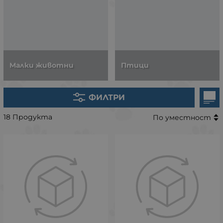
Малки животни
Птици
ФИЛТРИ
18 Продукта
По уместност