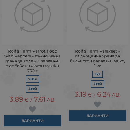
Rolf's Farm Parrot Food
Rolf's Farm Parakeet -
with Peppers - пълноценна
пълноценна храна за
храна за големи папагали,
вълнисти папагали микс,
с добавени люти чушки,
1 кг
750 г
1 кг
750 г
Брой
Брой
3.19
6.24
€
ЛВ.
/
3.89
7.61
€
ЛВ.
/
ВАРИАНТИ
ВАРИАНТИ