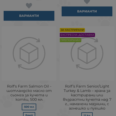
ВАРИАНТИ
ВАРИАНТИ
ЗА КАСТРИРАНИ
ЕКСПРЕСНА ДОСТАВКА
ПРЕПОРЪЧАН
Rolf's Farm Salmon Oil -
Rolf’s Farm Senior/Light
шотландско масло от
Turkey & Lamb – храна за
сьомга за кучета и
кастрирани или
котки, 500 мл
възрастни кучета над 7
г., намалени мазнини, с
500 мл
агнешко и пуешко
Брой
12 кг