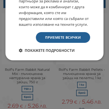
партньори за реклама и анализи,
ВАРИАНТИ
ВАРИАНТИ
които може да я комбинират с друга
информация, която сте им
предоставили или която са събрали от
вашето използване на техните услуги.
ПРИЕМЕТЕ ВСИЧКИ
ПОКАЖЕТЕ ПОДРОБНОСТИ
Rolf's Farm Rabbit Natural
Rolf's Farm Rabbit Pellets -
Mix - пълноценна
пълноценна храна за
натурална храна за
зайци на пелети, 1 кг
зайци, 750 г
1 кг
750 г
Брой
Брой
2.79
5.46
€
ЛВ.
/
2.69
5.26
€
ЛВ.
/