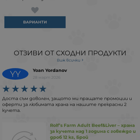
ВАРИАНТИ
ОТЗИВИ ОТ СХОДНИ ПРОДУКТИ
Виж всички
Yoan Yordanov
YY
28 март 2026
Доста съм доволен, защото ми пращате промоции и
оферти за любимата храна на нашите прекрасни 2
кучета.
Rolf’s Farm Adult Beef&Liver – храна
за кучета над 1 година с говеждо и
дроб 12 кг, Брой