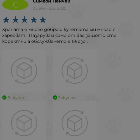
Симеон Пенчев
С
2 декември 2025
Храната е много добра и кучетата ми много я
харесват . Пазарувам само от вас защото сте
коректни а обслужването е бързо .
Закупен
Закупен