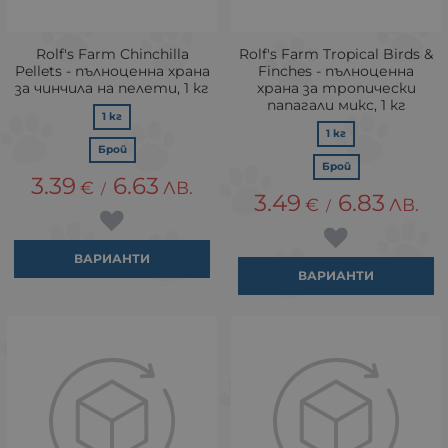
Rolf's Farm Chinchilla
Rolf's Farm Tropical Birds &
Pellets - пълноценна храна
Finches - пълноценна
за чинчила на пелети, 1 кг
храна за тропически
папагали микс, 1 кг
1 кг
1 кг
Брой
Брой
3.39
6.63
€
ЛВ.
/
3.49
6.83
€
ЛВ.
/
ВАРИАНТИ
ВАРИАНТИ