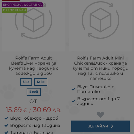
ЕКСПРЕСНА ДОСТАВКА
ПРЕПОРЪЧАН
Rolf’s Farm Adult
Rolf's Farm Adult Mini
Beef&Liver – храна за
Chicken&Duck - храна за
кучета над 1 година с
кучета от мини породи
говеждо и дроб
над 1 г., с пилешко и
патешко
3 кг
12 кг
Вкус: Пилешко +
Патешко
Брой
Възраст: от 1 до 7
години
15.69
30.69
€
ЛВ.
/
Вкус: Говеждо + Дроб
Възраст: над 1 година
ДЕТАЙЛИ
Тип храна: Без пиле