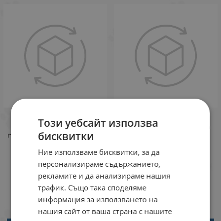
Rolf's Farm Rodent Mix
Rolf's Farm Guinea Pig
Този уебсайт използва
Luxe - пълноценна
Natural Mix - пълноценна
бисквитки
премиум храна за гризачи
натурална храна за
микс, 600 г
морски свинчета, 750 г
Ние използваме бисквитки, за да
600 г
750 г
персонализираме съдържанието,
Брой
Брой
рекламите и да анализираме нашия
трафик. Също така споделяме
2.49
4.87
2.79
5.46
€
ЛВ.
€
ЛВ.
/
/
информация за използването на
нашия сайт от ваша страна с нашите