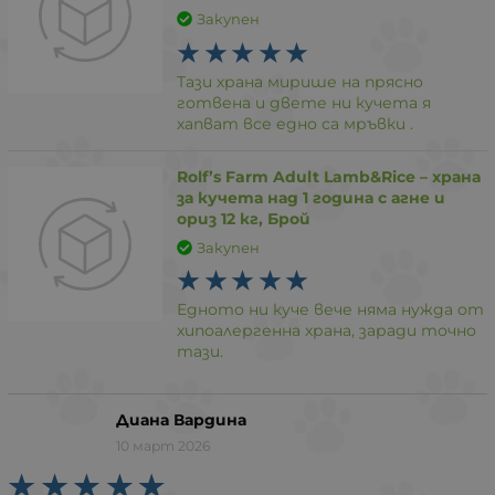
Закупен
Тази храна мирише на прясно
готвена и двете ни кучета я
хапват все едно са мръвки .
Rolf’s Farm Adult Lamb&Rice – храна
за кучета над 1 година с агне и
ориз 12 кг, Брой
Закупен
Едното ни куче вече няма нужда от
хипоалергенна храна, заради точно
тази.
Диана Вардина
10 март 2026