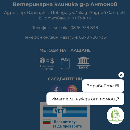
Ветеринарна клиника д-р Антонов
Адрес: гр. Варна, ж.к. Победа, ул. "акад. Андрей Сахаров"
19; Упътвания: <<
ТУК
>>
Телефон клиника: 0876 738 848
Телефон онлайн магазин: 0878 786 733
МЕТОДИ НА ПЛАЩАНЕ
СЛЕДВАЙТЕ НИ
Здравейте 👋
Имате ли нужда от помощ?