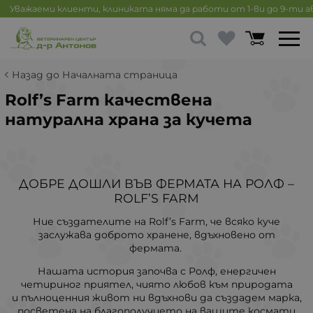
Уважаеми клиенти, клиниката няма да работи от 1-ви до 9-ти 
Назад до Началната страница
Rolf’s Farm качествена
натурална храна за кучета
ДОБРЕ ДОШЛИ ВЪВ ФЕРМАТА НА РОЛФ –
ROLF’S FARM
Ние създателите на Rolf’s Farm, че всяко куче
заслужава доброто хранене, вдъхновено от
фермата.
Нашата история започва с Ролф, енергичен
четириног приятел, чиято любов към природата
и пълноценния живот ни вдъхнови да създадем марка,
посветена на благополучието на вашите космати