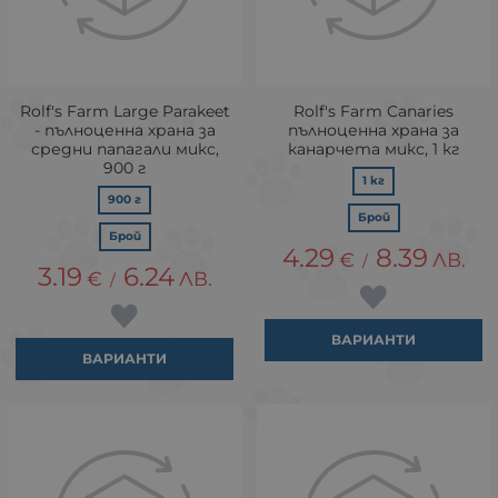
Rolf's Farm Large Parakeet
Rolf's Farm Canaries
- пълноценна храна за
пълноценна храна за
средни папагали микс,
канарчета микс, 1 кг
900 г
1 кг
900 г
Брой
Брой
4.29
8.39
€
ЛВ.
/
3.19
6.24
€
ЛВ.
/
ВАРИАНТИ
ВАРИАНТИ