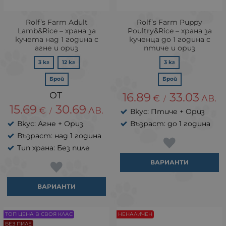
Rolf’s Farm Adult
Rolf’s Farm Puppy
Lamb&Rice – храна за
Poultry&Rice – храна за
кучета над 1 година с
кученца до 1 година с
агне и ориз
птиче и ориз
3 кг
12 кг
3 кг
Брой
Брой
16.89
33.03
€
ЛВ.
/
15.69
30.69
€
ЛВ.
/
Вкус: Птиче + Ориз
Вкус: Агне + Ориз
Възраст: до 1 година
Възраст: над 1 година
Тип храна: Без пиле
ВАРИАНТИ
ВАРИАНТИ
ТОП ЦЕНА В СВОЯ КЛАС
НЕНАЛИЧЕН
БЕЗ ПИЛЕ