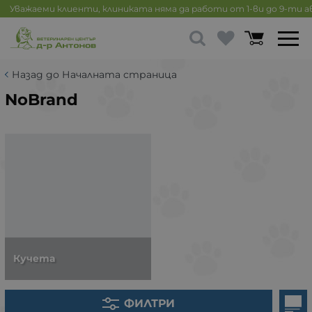
Уважаеми клиенти, клиниката няма да работи от 1-ви до 9-ти 
Назад до Началната страница
NoBrand
Кучета
ФИЛТРИ