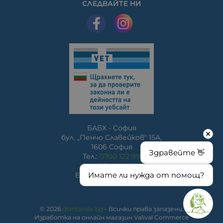
СЛЕДВАЙТЕ НИ
БАБХ - София
бул. „Пенчо Славейков" 15A,
1606 София
Здравейте 👋
Тел.:
0700 122 99
www.bfsa.egov.bg
Имате ли нужда от помощ?
E-mail:
bfsa@bfsa.bg
© 2026
drantonov.bg
- Всички права запазени.
Изработка на онлайн магазин
Valival Commerce