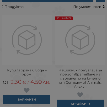
2 Продукта
По уместност
НЕНАЛИЧЕН
Купи за храна и вода –
Нашийник през глава за
хром
предотвратяване на
дърпането на кучето
2.30
4.50
€
ЛВ.
от Company of Animals,
/
Англия
ВАРИАНТИ
ДЕТАЙЛИ