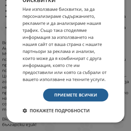
HALTI® Headcollar 4 - черен
Ние използваме бисквитки, за да
HALTI® Headcollar 5 - черен
персонализираме съдържанието,
HALTI® Link - допълнителна осигурителна лента за
размери 1-2
рекламите и да анализираме нашия
HALTI® Link - допълнителна осигурителна лента за
трафик. Също така споделяме
размери 3-5
информация за използването на
Всички продукти за обучение на
Company of Animals
,
нашия сайт от ваша страна с нашите
Англия, са създадени или одобрени от д-р Роджър
партньори за реклама и анализи,
Мъгфорд, който е най-известният специалист по
които може да я комбинират с друга
поведение на кучето в Англия. Признати, използвани и
информация, която сте им
препоръчвани от ветеринари, специалисти по
поведение на кучето и треньори в цял свят.
предоставили или която са събрали от
Цялостната продуктова гама
CLIX
е резултат от 35-
вашето използване на техните услуги.
годишен опит в обучението на кучета. Подходяща е за
начинаещи и професионалисти. Смятаме, че
продуктите трябва да подобряват благосъстоянето
ПРИЕМЕТЕ ВСИЧКИ
на кучето и едновремннно с това да помагат на
собствениците им. Серията
CLIX
отговаря много
точно на тези изисквания.
ПОКАЖЕТЕ ПОДРОБНОСТИ
Включена подорбна книжка за обучение и употреба на
български език!