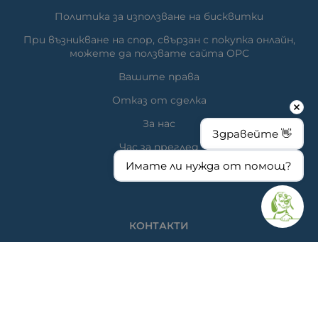
Политика за използване на бисквитки
При възникване на спор, свързан с покупка онлайн,
можете да ползвате сайта ОРС
Вашите права
Отказ от сделка
За нас
Здравейте 👋
Час за преглед
Имате ли нужда от помощ?
Карта на сайта
КОНТАКТИ
Ветеринарна аптека
гр. Варна, ул. Перла 26, сгр. А5 (на гърба); Упътвания:
<<
ТУК
>>
Ветеринарна клиника д-р Антонов