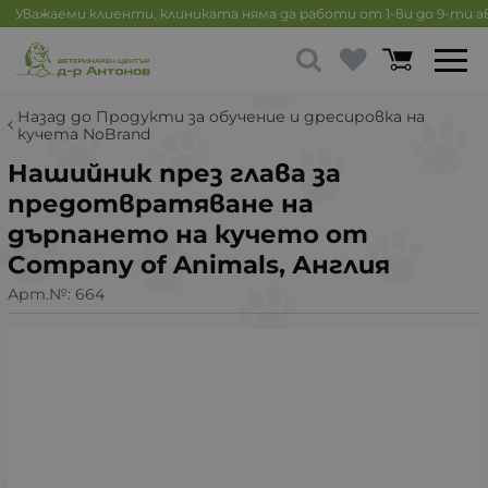
Уважаеми клиенти, клиниката няма да работи от 1-ви до 9-ти 
Назад до Продукти за обучение и дресировка на
кучета NoBrand
Нашийник през глава за
предотвратяване на
дърпането на кучето от
Company of Animals, Англия
Арт.№:
664