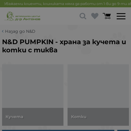
Уважаеми клиенти, клиниката няма да работи от 1-ви до 9-ти 
Назад до N&D
N&D PUMPKIN - храна за кучета и
котки с тиква
Кучета
Котки