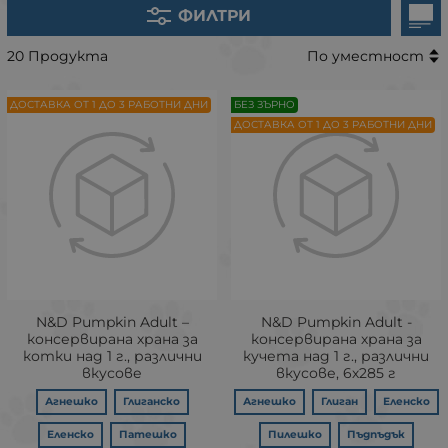
ФИЛТРИ
20 Продукта
По уместност
ДОСТАВКА ОТ 1 ДО 3 РАБОТНИ ДНИ
БЕЗ ЗЪРНО
ДОСТАВКА ОТ 1 ДО 3 РАБОТНИ ДНИ
N&D Pumpkin Adult –
N&D Pumpkin Adult -
консервирана храна за
консервирана храна за
котки над 1 г., различни
кучета над 1 г., различни
вкусове
вкусове, 6х285 г
Агнешко
Глиганско
Агнешко
Глиган
Еленско
Еленско
Патешко
Пилешко
Пъдпъдък