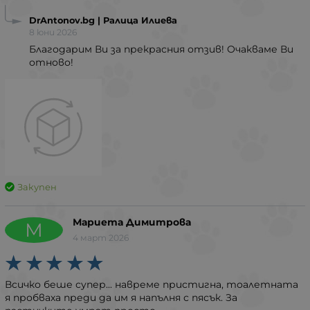
DrAntonov.bg | Ралица Илиева
8 юни 2026
Благодарим Ви за прекрасния отзив! Очакваме Ви
отново!
Закупен
Мариета Димитрова
М
4 март 2026
Всичко беше супер... навреме пристигна, тоалетната
я пробваха преди да им я напълня с пясък. За