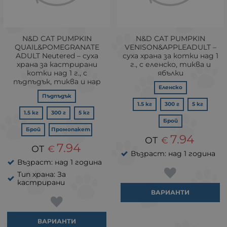
N&D CAT PUMPKIN
N&D CAT PUMPKIN
QUAIL&POMEGRANATE
VENISON&APPLEADULT –
ADULT Neutered – суха
суха храна за котки над 1
храна за кастрирани
г., с еленско, тиква и
котки над 1 г., с
ябълки
пъдпъдък, тиква и нар
Еленско
Пъдпъдък
1.5 кг
300 г
5 кг
1.5 кг
300 г
5 кг
Брой
Брой
Промопакет
7.94
€
7.94
€
Възраст: над 1 година
Възраст: над 1 година
Тип храна: За
кастрирани
ВАРИАНТИ
ВАРИАНТИ