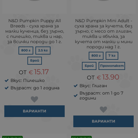
N&D Pumpkin Puppy All
N&D Pumpkin Mini Adult -
Breeds - суха храна за
суха храна за кучета, без
малки кученца, без зърно,
зърно, с месо от глиган,
с пилешко, тиква и нар,
тиква и ябълка, за
за всички породи до 1 г.
кучета от малки и мини
породи над 1 г.
800 г
2.5 кг
800 г
7 кг
Брой
Брой
Промопакет
15.17
€
13.90
€
Вкус: Пилешко
Вкус: Глиган
Възраст: до 1 година
Възраст: от 1 до 7
години
ВАРИАНТИ
ВАРИАНТИ