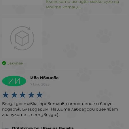
Еленското им идва малко сухо на
моите котаци...
Закупен
Ива Иванова
ИИ
7 юли 2025
Бърза доставка, приветливо отношение и бонус-
подарък. Благодарим! Нашите лабрадори оценяват
гранулите с пет звезди:)
DrAntonov.bg | Ралица Илиева