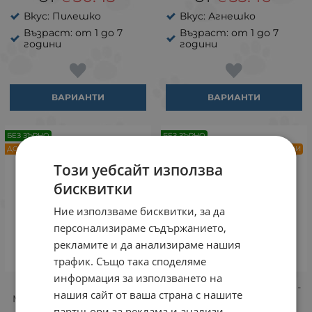
Вкус: Пилешко
Вкус: Агнешко
Възраст: от 1 до 7
Възраст: от 1 до 7
години
години
ВАРИАНТИ
ВАРИАНТИ
БЕЗ ЗЪРНО
БЕЗ ЗЪРНО
ДОСТАВКА ОТ 1 ДО 3 РАБОТНИ ДНИ
ДОСТАВКА ОТ 1 ДО 3 РАБОТНИ ДНИ
Този уебсайт използва
бисквитки
Ние използваме бисквитки, за да
персонализираме съдържанието,
рекламите и да анализираме нашия
трафик. Също така споделяме
информация за използването на
N&D Pumpkin
N&D Pumpkin Puppy Mini -
нашия сайт от ваша страна с нашите
Medium/Maxi Puppy - суха
суха храна за малки
храна за кучета, без
кученца, без зърно,
партньори за реклама и анализи,