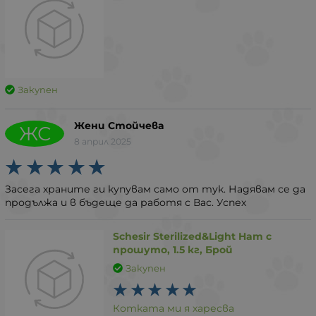
Закупен
Жени Стойчева
ЖС
8 април 2025
Засега храните ги купувам само от тук. Надявам се да
продължа и в бъдеще да работя с Вас. Успех
Schesir Sterilized&Light Ham с
прошуто, 1.5 кг, Брой
Закупен
Котката ми я харесва