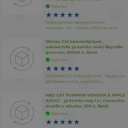
Закупен
Определено предпочитат
херинга... по - мазна и вкусна им е...
Wanpy Cat кремообразно
лакомство за котки микс вкусове
дисплеи, 100х14 г, Брой
Закупен
ЛЮБИМОТО ИЗКУШЕНИЕ... Ядат със
затворени очи, мъркайки...
N&D CAT PUMPKIN VENISON & APPLE
ADULT - за котки над 1 г., с еленско,
тиква и ябълки, 300 г, Брой
Закупен