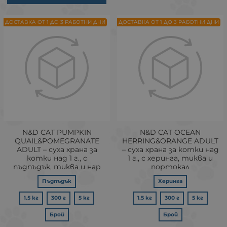
ДОСТАВКА ОТ 1 ДО 3 РАБОТНИ ДНИ
ДОСТАВКА ОТ 1 ДО 3 РАБОТНИ ДНИ
N&D CAT PUMPKIN
N&D CAT OCEAN
QUAIL&POMEGRANATE
HERRING&ORANGE ADULT
ADULT – суха храна за
– суха храна за котки над
котки над 1 г., с
1 г., с херинга, тиква и
пъдпъдък, тиква и нар
портокал
Пъдпъдък
Херинга
1.5 кг
300 г
5 кг
1.5 кг
300 г
5 кг
Брой
Брой