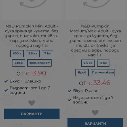
N&D Pumpkin Mini Adult -
N&D Pumpkin
суха храна за кучета, без
Medium/Maxi Adult - суха
зърно, пилешко, тиква и
храна за кучета, без
нар, за малки и мини
зърно, с месо от глиган,
породи над 1 г.
тиква и ябълка, за
средни и едри породи
800 г
2.5 кг
7 кг
над 1 г.
Брой
Промопакет
2.5 кг
12 кг
13.90
€
Брой
Промопакет
Вкус: Пилешко
33.46
€
Възраст: от 1 до 7
Вкус: Глиган
години
Възраст: от 1 до 7
години
ВАРИАНТИ
ВАРИАНТИ