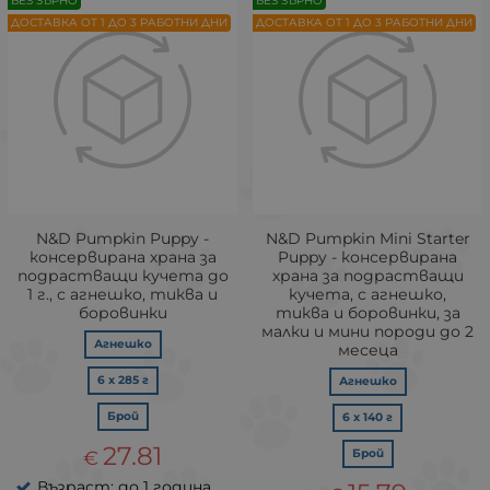
БЕЗ ЗЪРНО
БЕЗ ЗЪРНО
ДОСТАВКА ОТ 1 ДО 3 РАБОТНИ ДНИ
ДОСТАВКА ОТ 1 ДО 3 РАБОТНИ ДНИ
N&D Pumpkin Puppy -
N&D Pumpkin Mini Starter
консервирана храна за
Puppy - консервирана
подрастващи кучета до
храна за подрастващи
1 г., с агнешко, тиква и
кучета, с агнешко,
боровинки
тиква и боровинки, за
малки и мини породи до 2
Агнешко
месеца
6 х 285 г
Агнешко
Брой
6 х 140 г
27.81
€
Брой
Възраст: до 1 година