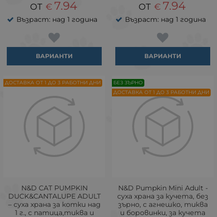
7.94
7.94
€
€
Възраст: над 1 година
Възраст: над 1 година
ВАРИАНТИ
ВАРИАНТИ
ДОСТАВКА ОТ 1 ДО 3 РАБОТНИ ДНИ
БЕЗ ЗЪРНО
ДОСТАВКА ОТ 1 ДО 3 РАБОТНИ ДНИ
N&D CAT PUMPKIN
N&D Pumpkin Mini Adult -
DUCK&CANTALUPE ADULT
суха храна за кучета, без
– суха храна за котки над
зърно, с агнешко, тиква
1 г., с патица,тиква и
и боровинки, за кучета