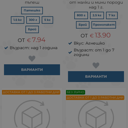
пъпеш
от малки и мини породи
над 1 г.
Патешко
800 г
2.5 кг
7 кг
1.5 кг
300 г
5 кг
Брой
Промопакет
Брой
13.90
€
7.94
€
Вкус: Агнешко
Възраст: над 1 година
Възраст: от 1 до 7
години
ВАРИАНТИ
ВАРИАНТИ
ДОСТАВКА ОТ 1 ДО 3 РАБОТНИ ДНИ
БЕЗ ЗЪРНО
ДОСТАВКА ОТ 1 ДО 3 РАБОТНИ ДНИ