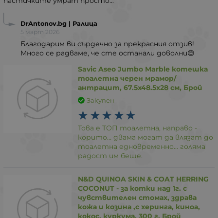
пастичките умрат просто...
DrAntonov.bg | Ралица
5 март 2026
Благодарим ви сърдечно за прекрасния отзив!
Много се радваме, че сте останали доволни😊
Savic Aseo Jumbo Marble котешка
тоалетна черен мрамор/
антрацит, 67.5x48.5x28 см, Брой
Закупен
Това е ТОП тоалетна, направо -
корито... двама могат да влязат до
тоалетна едновременно... голяма
радост им беше.
N&D QUINOA SKIN & COAT HERRING
COCONUT - за котки над 1г. с
чувствителен стомах, здрава
кожа и козина ,с херинга, киноа,
кокос, куркума, 300 г, Брой