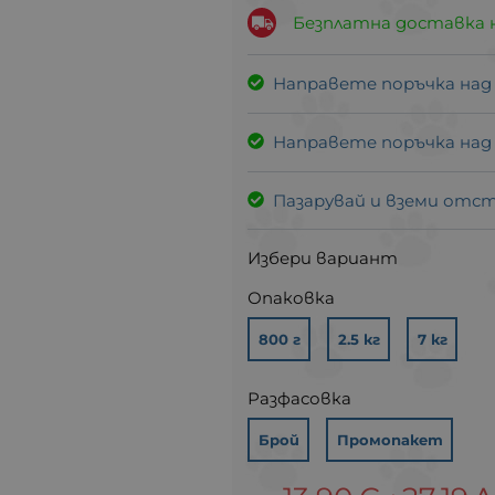
Безплатна доставка 
Направете поръчка над
Направете поръчка над
Пазарувай и вземи отс
Избери вариант
Опаковка
800 г
2.5 кг
7 кг
Разфасовка
Брой
Промопакет