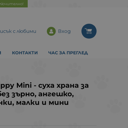
ключително!
исък с любими
Вход
И
КОНТАКТИ
ЧАС ЗА ПРЕГЛЕД
py Mini - суха храна за
без зърно, ангешко,
нки, малки и мини