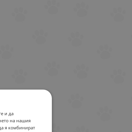
е и да
нето на нашия
 да я комбинират