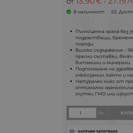
13.90
€
27.19
Л
/
В наличност
Дост
Пълноценна храна без з
подрастващи, бременн
породи.
Високо съдържание – 9
пресни съставки, вклю
витамини и минерали.
Подпомагане на здрав
глюкозамин, както и н
Натурален микс от пр
оптимално храносмилан
глутен, ГМО или изкус
бр.
КУП
НАПРАВИ ЗАПИТВАНЕ