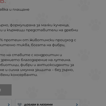
В.
авка и плащане
ърно, формулирана за малки кученца,
и и кърмещи представители на дребни
6% протеин от животински произход с
чително тиква, богата на фибри,
ето на ставите с хондроитин и
а зрението благодарение на лутеина.
ебиотици, фибри и антиоксиданти за
е и силна имунна защита – без зърно,
твени консерванти.
И
ДОБАВИ В ЛЮБИМИ