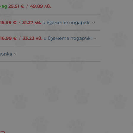
над
25.51
€
/
49.89
лв.
15.99
€
/
31.27
лв.
и вземете подарък:
16.99
€
/
33.23
лв.
и вземете подарък:
тъпка