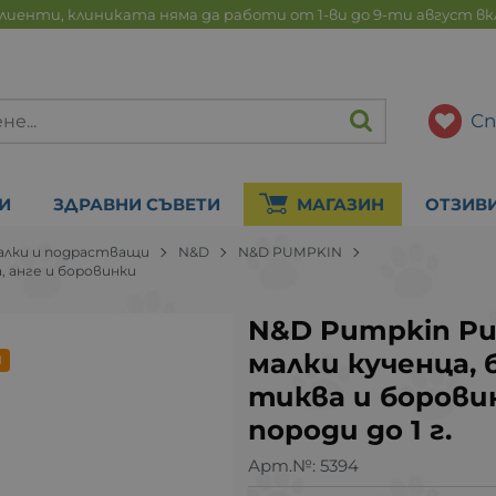
лиенти, клиниката няма да работи от 1-ви до 9-ти август в
Сп
И
ЗДРАВНИ СЪВЕТИ
МАГАЗИН
ОТЗИВ
алки и подрастващи
N&D
N&D PUMPKIN
а, анге и боровинки
N&D Pumpkin Pup
малки кученца, 
И
тиква и борови
породи до 1 г.
Арт.№:
5394