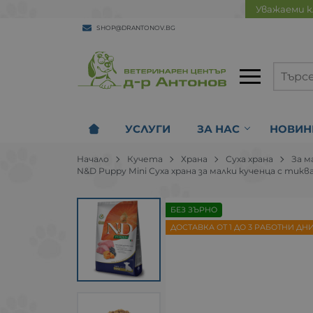
Уважаеми к
SHOP@DRANTONOV.BG
УСЛУГИ
ЗА НАС
НОВИН
Начало
Кучета
Храна
Суха храна
За м
N&D Puppy Mini Суха храна за малки кученца с тикв
БЕЗ ЗЪРНО
ДОСТАВКА ОТ 1 ДО 3 РАБОТНИ ДН