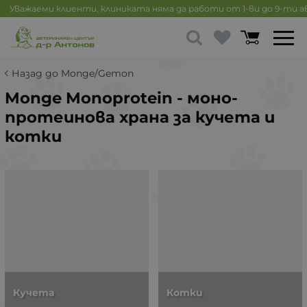
Уважаеми клиенти, клиниката няма да работи от 1-ви до 9-ти 
Назад до Monge/Gemon
Monge Monoprotein - моно-
протеинова храна за кучета и
котки
Кучета
Котки