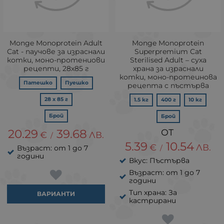
Monge Monoprotein Adult
Monge Monoprotein
Cat - паучове за израснали
Superpremium Cat
котки, моно-протениови
Sterilised Adult – суха
рецепти, 28х85 г
храна за израснали
котки, моно-протеинова
Патешко
Пуешко
рецепта с пъстърва
28 х 85 г
1.5 кг
400 г
10 кг
Брой
Брой
20.29
39.68
€
ЛВ.
/
5.39
10.54
€
ЛВ.
Възраст: от 1 до 7
/
години
Вкус: Пъстърва
Възраст: от 1 до 7
години
Тип храна: За
ВАРИАНТИ
кастрирани