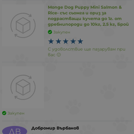
Monge Dog Puppy Mini Salmon &
Rice- със сьомга и ориз за
подрастващи кучета до 1г. от
дребнипороди до 10кг, 2.5 кг, Брой
Закупен
С удоволствие ще пазарувам при
вас 🙂
Закупен
Добромир Върбанов
ДВ