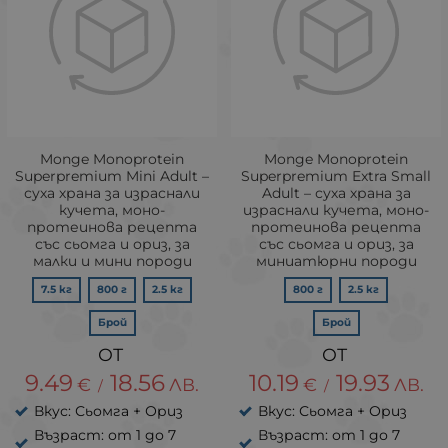
Monge Monoprotein
Monge Monoprotein
Superpremium Mini Adult –
Superpremium Extra Small
суха храна за израснали
Adult – суха храна за
кучета, моно-
израснали кучета, моно-
протеинова рецепта
протеинова рецепта
със сьомга и ориз, за
със сьомга и ориз, за
малки и мини породи
миниатюрни породи
7.5 кг
800 г
2.5 кг
800 г
2.5 кг
Брой
Брой
9.49
18.56
10.19
19.93
€
ЛВ.
€
ЛВ.
/
/
Вкус: Сьомга + Ориз
Вкус: Сьомга + Ориз
Възраст: от 1 до 7
Възраст: от 1 до 7