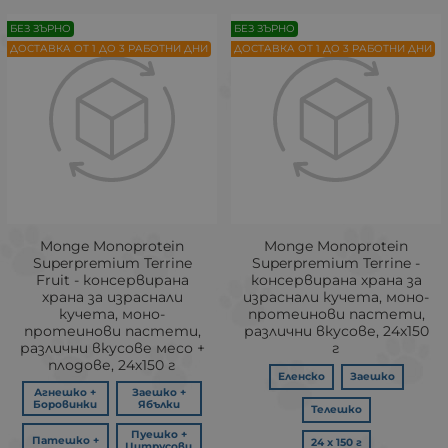
БЕЗ ЗЪРНО
БЕЗ ЗЪРНО
ДОСТАВКА ОТ 1 ДО 3 РАБОТНИ ДНИ
ДОСТАВКА ОТ 1 ДО 3 РАБОТНИ ДНИ
Monge Monoprotein
Monge Monoprotein
Superpremium Terrine
Superpremium Terrine -
Fruit - консервирана
консервирана храна за
храна за израснали
израснали кучета, моно-
кучета, моно-
протеинови пастети,
протеинови пастети,
различни вкусове, 24х150
различни вкусове месо +
г
плодове, 24х150 г
Еленско
Заешко
Агнешко +
Заешко +
Боровинки
Ябълки
Телешко
Пуешко +
Патешко +
24 х 150 г
Цитрусови