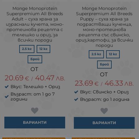
Monge Monoprotein
Monge Monoprotein
Superpremium All Breeds
Superpremium All Breeds
Adult – суха храна за
Puppy – суха храна за
израснали кучета, моно-
подрастващи кученца,
протеинова рецепта с
моно-протеинова
телешко и ориз, за
рецепта със свинско,
всички породи
ориз,картофи, за всички
породи
2.5 кг
12 кг
2.5 кг
12 кг
Брой
Брой
20.69
40.47
€
ЛВ.
/
23.69
46.33
€
ЛВ.
/
Вкус: Телешко + Ориз
Вкус: Свинско + Ориз
Възраст: от 1 до 7
години
Възраст: до 1 година
ВАРИАНТИ
ВАРИАНТИ