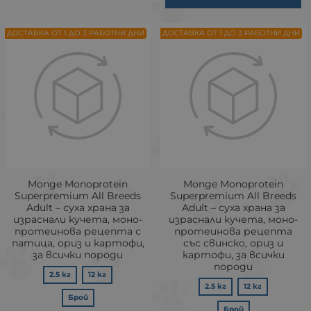
ДОСТАВКА ОТ 1 ДО 3 РАБОТНИ ДНИ
ДОСТАВКА ОТ 1 ДО 3 РАБОТНИ ДНИ
Monge Monoprotein
Monge Monoprotein
Superpremium All Breeds
Superpremium All Breeds
Adult – суха храна за
Adult – суха храна за
израснали кучета, моно-
израснали кучета, моно-
протеинова рецепта с
протеинова рецепта
патица, ориз и картофи,
със свинско, ориз и
за всички породи
картофи, за всички
породи
2.5 кг
12 кг
2.5 кг
12 кг
Брой
Брой