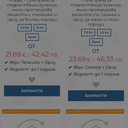
подрастващи кученца,
подрастващи кученца,
моно-протеинова
моно-протеинова
рецепта с телешко и
рецепта със сьомга и
ориз, за всички породи
ориз, за малки и мини
породи
2.5 кг
12 кг
7.5 кг
2.5 кг
Брой
Брой
21.69
42.42
€
ЛВ.
/
23.69
46.33
€
ЛВ.
/
Вкус: Телешко + Ориз
Вкус: Сьомга + Ориз
Възраст: до 1 година
Възраст: до 1 година
ВАРИАНТИ
ВАРИАНТИ
ДОСТАВКА ОТ 1 ДО 3 РАБОТНИ ДНИ
ДОСТАВКА ОТ 1 ДО 3 РАБОТНИ ДНИ