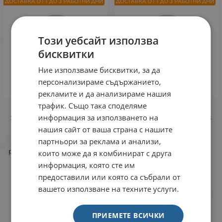
ДОСТАВКА ОТ 1 ДО 3 РАБОТНИ ДНИ
ДОСТАВКА ОТ 1 ДО 3 РАБОТНИ ДНИ
Този уебсайт използва
бисквитки
Ние използваме бисквитки, за да
персонализираме съдържанието,
рекламите и да анализираме нашия
трафик. Също така споделяме
Monge Monoprotein
Monge Monoprotein
информация за използването на
Superpremium All Breeds
Superpremium All Breeds
Puppy – суха храна за
Puppy – суха храна за
нашия сайт от ваша страна с нашите
подрастващи кученца,
подрастващи кученца,
партньори за реклама и анализи,
моно-протеинова
моно-протеинова
рецепта с патица, ориз,
рецепта с пъстърва,
които може да я комбинират с друга
картофи, за всички
ориз и картофи, за
информация, която сте им
породи
всички породи
предоставили или която са събрали от
2.5 кг
12 кг
2.5 кг
12 кг
вашето използване на техните услуги.
Брой
Брой
ПРИЕМЕТЕ ВСИЧКИ