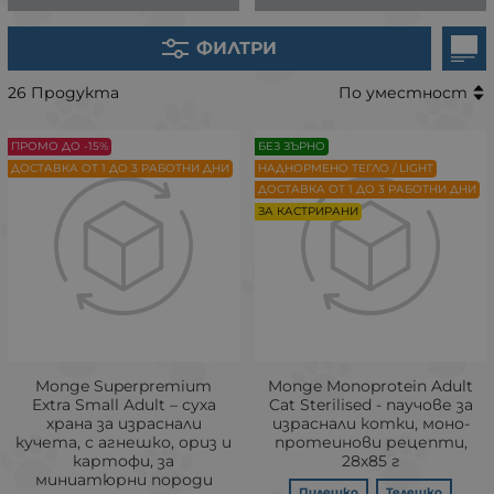
ФИЛТРИ
26 Продукта
По уместност
ПРОМО ДО -15%
БЕЗ ЗЪРНО
ДОСТАВКА ОТ 1 ДО 3 РАБОТНИ ДНИ
НАДНОРМЕНО ТЕГЛО / LIGHT
ДОСТАВКА ОТ 1 ДО 3 РАБОТНИ ДНИ
ЗА КАСТРИРАНИ
Monge Superpremium
Monge Monoprotein Adult
Extra Small Adult – суха
Cat Sterilised - паучове за
храна за израснали
израснали котки, моно-
кучета, с агнешко, ориз и
протеинови рецепти,
картофи, за
28х85 г
миниатюрни породи
Пилешко
Телешко