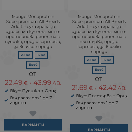
Monge Monoprotein
Monge Monoprotein
Superpremium All Breeds
Superpremium All Breeds
Adult – суха храна за
Adult – суха храна за
израснали кучета, моно-
израснали кучета, моно-
протеинова рецепта с
протеинова рецепта с
пуешко, ориз и картофи,
пъстърва, ориз и
за всички породи
картофи, за всички
породи
2.5 кг
12 кг
2.5 кг
12 кг
Брой
Брой
22.49
43.99
€
ЛВ.
/
21.69
42.42
€
ЛВ.
/
Вкус: Пуешко + Ориз
Вкус: Пъстърва + Ориз
Възраст: от 1 до 7
години
Възраст: от 1 до 7
години
ВАРИАНТИ
ВАРИАНТИ