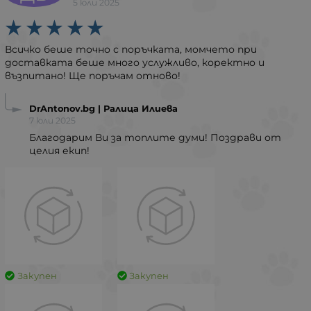
5 юли 2025
Всичко беше точно с поръчката, момчето при
доставката беше много услужливо, коректно и
възпитано! Ще поръчам отново!
DrAntonov.bg | Ралица Илиева
7 юли 2025
Благодарим Ви за топлите думи! Поздрави от
целия екип!
Закупен
Закупен