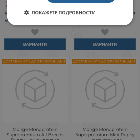
23.69
46.33
23.69
46.33
€
ЛВ.
€
ЛВ.
/
/
ПОКАЖЕТЕ ПОДРОБНОСТИ
Вкус: Патешко + Ориз
Вкус: Пъстърва + Ориз
Възраст: до 1 година
Възраст: до 1 година
ВАРИАНТИ
ВАРИАНТИ
ДОСТАВКА ОТ 1 ДО 3 РАБОТНИ ДНИ
ДОСТАВКА ОТ 1 ДО 3 РАБОТНИ ДНИ
Monge Monoprotein
Monge Monoprotein
Superpremium All Breeds
Superpremium Mini Puppy
Puppy – суха храна за
– суха храна за