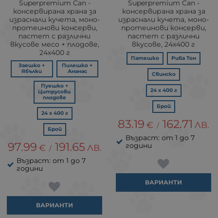
Superpremium Can -
Superpremium Can -
консервирана храна за
консервирана храна за
израснали кучета, моно-
израснали кучета, моно-
протеинови консерви,
протеинови консерви,
пастет с различни
пастет с различни
вкусове месо + плодове,
вкусове, 24х400 г
24х400 г
Патешко
Риба Тон
Заешко +
Пилешко +
Ябълки
Ананас
Свинско
Пуешко +
24 х 400 г
Цитрусови
плодове
Брой
24 х 400 г
83.19
162.71
€
ЛВ.
/
Брой
Възраст: от 1 до 7
97.99
191.65
години
€
ЛВ.
/
Възраст: от 1 до 7
години
ВАРИАНТИ
ВАРИАНТИ