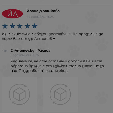
Йоана Драшкова
ЙД
24 ноември 2025
Изключително любезен доставчик. Ще продължа да
поръчвам от др Антонов ♥️
DrAntonov.bg | Ралица
10 декември 2025
Радваме се, че сте останали доволни! Вашата
обратна връзка е от изключително значение за
нас. Поздрави от нашия екип!