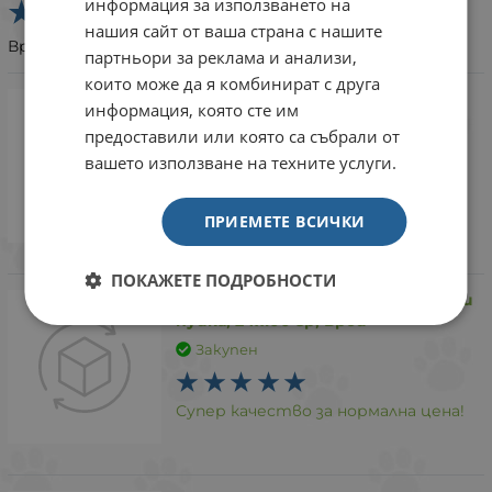
информация за използването на
нашия сайт от ваша страна с нашите
Връзка с клкента бърза доставка
партньори за реклама и анализи,
които може да я комбинират с друга
Leopold Cat пауч за котки с
информация, която сте им
говеждо в желе, 24x100 гр, Брой
предоставили или която са събрали от
Закупен
вашето използване на техните услуги.
Супер качество за нормална цена,
ПРИЕМЕТЕ ВСИЧКИ
изяждат за минути
ПОКАЖЕТЕ ПОДРОБНОСТИ
Leopold Cat пауч за котки с пиле и
пуйка, 24х100 гр, Брой
Закупен
Супер качество за нормална цена!