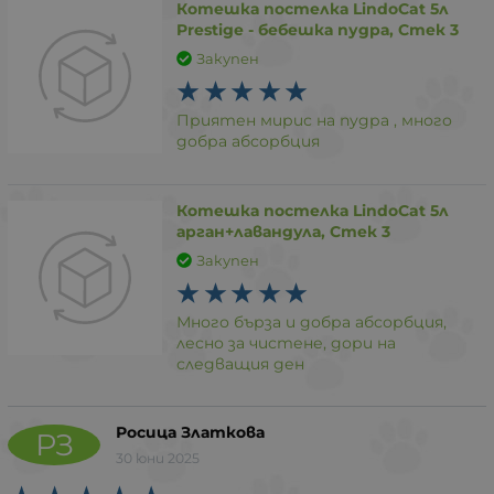
Котешка постелка LindoCat 5л
Prestige - бебешка пудра, Стек 3
Закупен
Приятен мирис на пудра , много
добра абсорбция
Котешка постелка LindoCat 5л
арган+лавандула, Стек 3
Закупен
Много бърза и добра абсорбция,
лесно за чистене, дори на
следващия ден
Росица Златкова
РЗ
30 юни 2025