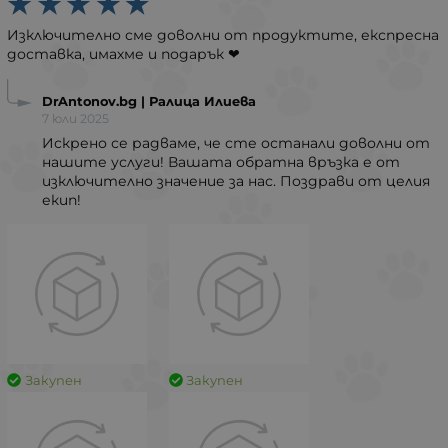
Изключително сме доволни от продуктите, експресна
доставка, имахме и подарък ❤
DrAntonov.bg | Ралица Илиева
7 юли 2025
Искрено се радваме, че сте останали доволни от
нашите услуги! Вашата обратна връзка е от
изключително значение за нас. Поздрави от целия
екип!
Закупен
Закупен