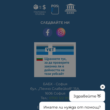
СЛЕДВАЙТЕ НИ
БАБХ - София
бул. „Пенчо Славейков" 15A,
1606 София
Здравейте 👋
Тел.:
0700 122 99
www.bfsa.egov.bg
Имате ли нужда от помощ?
E-mail:
bfsa@bfsa.bg