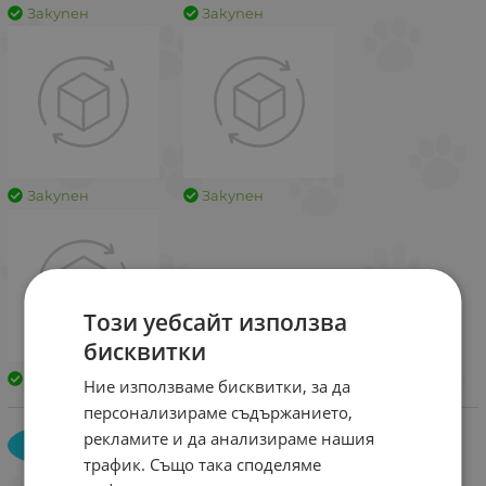
Закупен
Закупен
Закупен
Закупен
Този уебсайт използва
бисквитки
Закупен
Ние използваме бисквитки, за да
персонализираме съдържанието,
Кристина Цекова
рекламите и да анализираме нашия
КЦ
9 ноември 2025
трафик. Също така споделяме