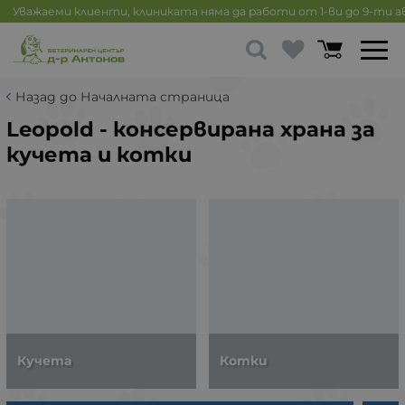
Уважаеми клиенти, клиниката няма да работи от 1-ви до 9-ти 
Назад до Началната страница
Leopold - консервирана храна за
кучета и котки
Кучета
Котки