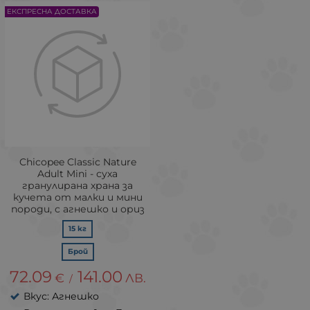
ЕКСПРЕСНА ДОСТАВКА
Chicopee Classic Nature
Adult Mini - суха
гранулирана храна за
кучета от малки и мини
породи, с агнешко и ориз
15 кг
Брой
72.09
141.00
€
ЛВ.
/
Вкус: Агнешко