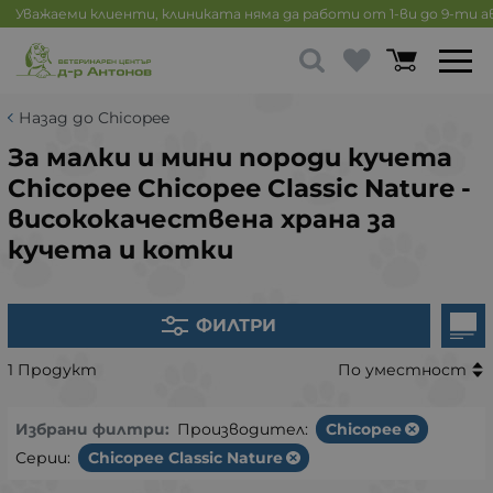
Уважаеми клиенти, клиниката няма да работи от 1-ви до 9-ти 
Назад до Chicopee
За малки и мини породи кучета
Chicopee Chicopee Classic Nature -
висококачествена храна за
кучета и котки
ФИЛТРИ
1 Продукт
По уместност
Избрани филтри:
Производител:
Chicopee
Серии:
Chicopee Classic Nature