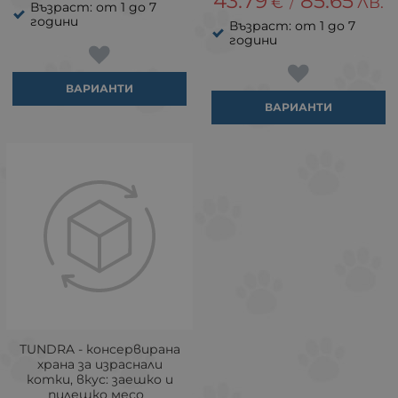
43.79
85.65
€
ЛВ.
/
Възраст: от 1 до 7
години
Възраст: от 1 до 7
години
ВАРИАНТИ
ВАРИАНТИ
TUNDRA - консервирана
храна за израснали
котки, вкус: заешко и
пилешко месо