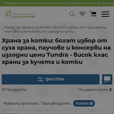
Уважаеми клиенти, клиниката няма да работи от 1-ви до 9-ти 
Назад до Храна за котки: богат избор от суха храна,
паучове и консерви на изгодни цени
Храна за котки: богат избор от
суха храна, паучове и консерви на
изгодни цени Tundra - висок клас
храни за кучета и котки
ФИЛТРИ
13 Продукта
По уместност
Избрани филтри:
Производител:
Tundra