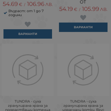
54.69
106.96
€
ЛВ.
/
54.19
105.99
€
ЛВ.
/
Възраст: от 1 до 7
години
ВАРИАНТИ
ВАРИАНТИ
TUNDRA - суха
TUNDRA - суха
гранулирана храна за
гранулирана храна за
подрастващи котенца
израснали котки, вкус