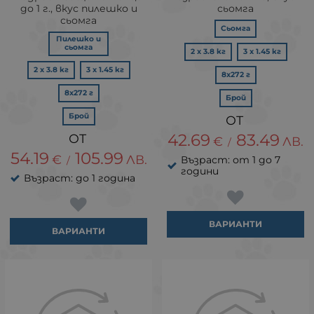
до 1 г., вкус пилешко и
сьомга
сьомга
Сьомга
Пилешко и
сьомга
2 х 3.8 кг
3 х 1.45 кг
2 х 3.8 кг
3 х 1.45 кг
8х272 г
8х272 г
Брой
Брой
42.69
83.49
€
ЛВ.
/
54.19
105.99
€
ЛВ.
Възраст: от 1 до 7
/
години
Възраст: до 1 година
ВАРИАНТИ
ВАРИАНТИ