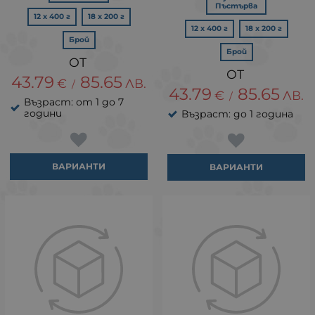
Пъстърва
12 х 400 г
18 х 200 г
12 х 400 г
18 х 200 г
Брой
Брой
43.79
85.65
€
ЛВ.
/
43.79
85.65
€
ЛВ.
/
Възраст: от 1 до 7
години
Възраст: до 1 година
ВАРИАНТИ
ВАРИАНТИ