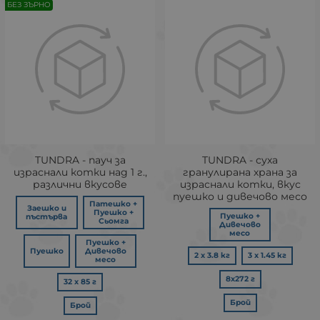
БЕЗ ЗЪРНО
TUNDRA - пауч за
TUNDRA - суха
израснали котки над 1 г.,
гранулирана храна за
различни вкусове
израснали котки, вкус
пуешко и дивечово месо
Патешко +
Заешко и
Пуешко +
Пуешко +
пъстърва
Сьомга
Дивечово
месо
Пуешко +
Пуешко
Дивечово
2 х 3.8 кг
3 х 1.45 кг
месо
8х272 г
32 х 85 г
Брой
Брой