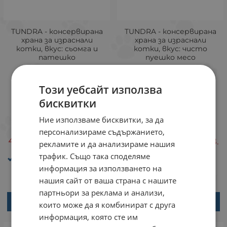
TUNDRA - консервирана
TUNDRA - консервирана
храна за израснали
храна за израснали
котки, вкус: сьомга и
котки, вкус: чисто
патешко
пуешко месо
Сьомга +
Пуешко
Патешко
месо
Този уебсайт използва
12 х 400 г
18 х 200 г
12 х 400 г
18 х 200 г
бисквитки
Брой
Брой
Ние използваме бисквитки, за да
персонализираме съдържанието,
43.79
85.65
43.79
85.65
€
ЛВ.
€
ЛВ.
/
/
рекламите и да анализираме нашия
Възраст: от 1 до 7
Възраст: от 1 до 7
трафик. Също така споделяме
години
години
информация за използването на
нашия сайт от ваша страна с нашите
партньори за реклама и анализи,
ВАРИАНТИ
ВАРИАНТИ
които може да я комбинират с друга
информация, която сте им