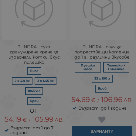
TUNDRA - суха
TUNDRA - пауч за
гранулирана храна за
подрастващи котенца
израснали котки, вкус
до 1 г., различни вкусове
пилешко
Пуешко
Телешко +
месо
Пилешко
Пиле
32 х 100 г
2 х 3.8 кг
3 х 1.45 кг
Брой
8х272 г
54.69
106.96
€
ЛВ.
/
Брой
Възраст: до 1 година
54.19
105.99
€
ЛВ.
/
Възраст: от 1 до 7
ВАРИАНТИ
години