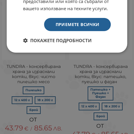
предоставили или която са събрали от
вашето използване на техните услуги.
ПРИЕМЕТЕ ВСИЧКИ
ПОКАЖЕТЕ ПОДРОБНОСТИ
TUNDRA - консервирана
TUNDRA - консервирана
храна за израснали
храна за израснали
котки, вкус: чисто
котки, вкус: патешко,
пилешко месо
пуешко и фазан
Патешко +
Пилешко
Пуешко +
Фазан
12 х 400 г
18 х 200 г
12 х 400 г
18 х 200 г
Брой
Брой
43.79
85.65
€
ЛВ.
/