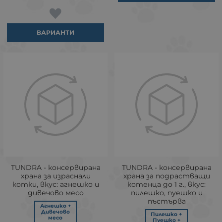
ВАРИАНТИ
TUNDRA - консервирана
TUNDRA - консервирана
храна за израснали
храна за подрастващи
котки, вкус: агнешко и
котенца до 1 г., вкус:
дивечово месо
пилешко, пуешко и
пъстърва
Агнешко +
Дивечово
Пилешко +
месо
Пуешко +