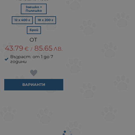
Заешко +
Пилешко
12 х 400 г
18 х 200 г
Брой
43.79
85.65
€
ЛВ.
/
Възраст: от 1 до 7
години
ВАРИАНТИ