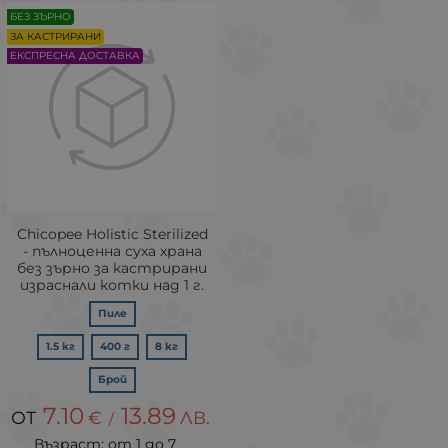
БЕЗ ЗЪРНО
ЗА КАСТРИРАНИ
ЕКСПРЕСНА ДОСТАВКА
Chicopee Holistic Sterilized
- пълноценна суха храна
без зърно за кастрирани
израснали котки над 1 г.
Пиле
1.5 кг
400 г
8 кг
Брой
7.10
13.89
€
ЛВ.
/
Възраст: от 1 до 7