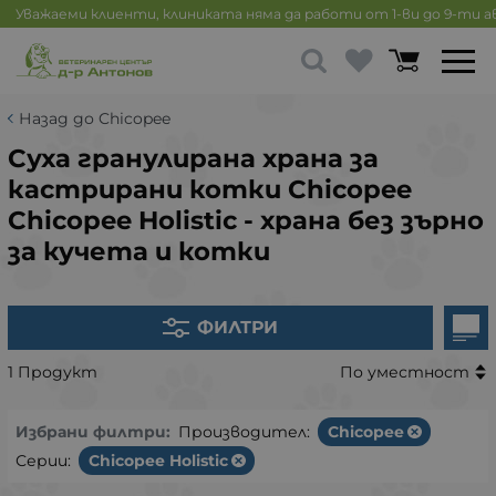
Уважаеми клиенти, клиниката няма да работи от 1-ви до 9-ти 
Назад до Chicopee
Суха гранулирана храна за
кастрирани котки Chicopee
Chicopee Holistic - храна без зърно
за кучета и котки
ФИЛТРИ
1 Продукт
По уместност
Избрани филтри:
Производител:
Chicopee
Серии:
Chicopee Holistic