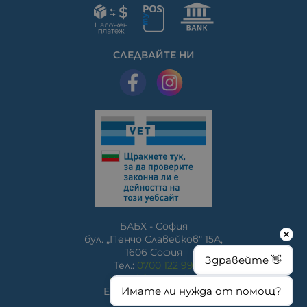
СЛЕДВАЙТЕ НИ
БАБХ - София
бул. „Пенчо Славейков" 15A,
1606 София
Здравейте 👋
Тел.:
0700 122 99
www.bfsa.egov.bg
Имате ли нужда от помощ?
E-mail:
bfsa@bfsa.bg