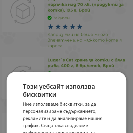
поръчка над 70 лв. (продукти за
котка), 195 г, Брой
Закупен
Каприз Еми не беше много
впечатлена, но мъжкото коте я
хареса.
Luger`s Cat храна за котки с бяла
риба, 400 г, 6 бр./стек, Брой
Закупен
Този уебсайт използва
За първи път взимам от тези
бисквитки
консерви, но много ги харесаха.
Изадоха я с апетит.
Ние използваме бисквитки, за да
персонализираме съдържанието,
рекламите и да анализираме нашия
трафик. Също така споделяме
информация за използването на