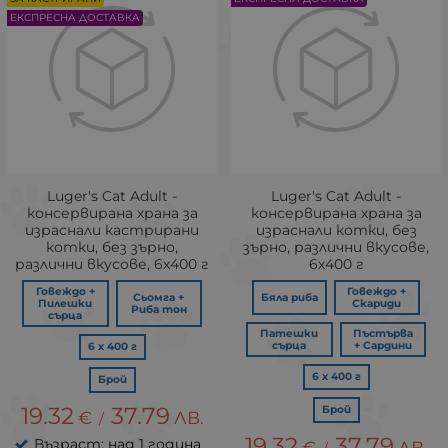
ЕКСПРЕСНА ДОСТАВКА
Luger's Cat Adult -
Luger's Cat Adult -
консервирана храна за
консервирана храна за
израснали кастрирани
израснали котки, без
котки, без зърно,
зърно, различни вкусове,
различни вкусове, 6х400 г
6х400 г
Говеждо +
Говеждо +
Сьомга +
Бяла риба
Пилешки
Скариди
Риба тон
сърца
Патешки
Пъстърва
сърца
+ Сардини
6 х 400 г
6 х 400 г
Брой
19.32
37.79
Брой
€
ЛВ.
/
19.32
37.79
Възраст: над 1 година
€
ЛВ.