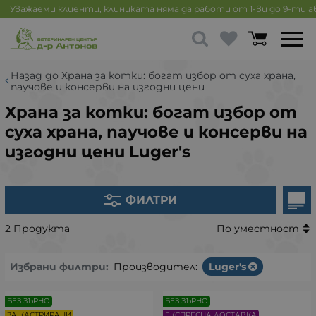
Уважаеми клиенти, клиниката няма да работи от 1-ви до 9-ти 
Назад до Храна за котки: богат избор от суха храна,
паучове и консерви на изгодни цени
Храна за котки: богат избор от
суха храна, паучове и консерви на
изгодни цени Luger's
ФИЛТРИ
2 Продукта
По уместност
Избрани филтри:
Производител:
Luger's
БЕЗ ЗЪРНО
БЕЗ ЗЪРНО
ЗА КАСТРИРАНИ
ЕКСПРЕСНА ДОСТАВКА