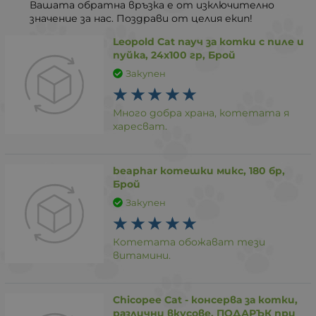
Вашата обратна връзка е от изключително
значение за нас. Поздрави от целия екип!
Leopold Cat пауч за котки с пиле и
пуйка, 24х100 гр, Брой
Закупен
Много добра храна, котетата я
харесват.
beaphar котешки микс, 180 бр,
Брой
Закупен
Котетата обожават тези
витамини.
Chicopee Cat - консерва за котки,
различни вкусове, ПОДАРЪК при