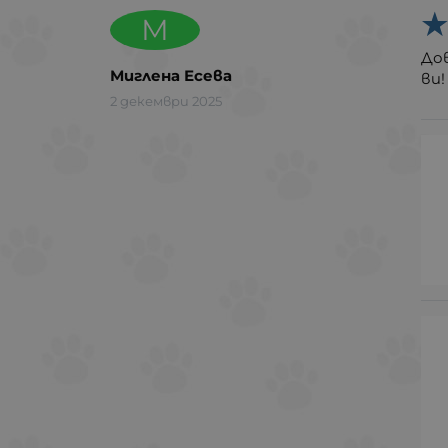
М
До
Миглена Есева
ви!
2 декември 2025