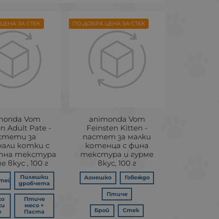
ЦЕНА ЗА СТЕК
ПО-ДОБРА ЦЕНА ЗА СТЕК
monda Vom
animonda Vom
n Adult Pate -
Feinsten Kitten -
стети за
пастет за малки
нали котки с
котенца с фина
тна текстура
текстура и гурме
е вкус , 100 г
вкус, 100 г
Пилешки
Агнешко
Говеждо
тейл
дробчета
Птиче
ко
Птиче
ки
месо +
Брой
Стек
е
Паста