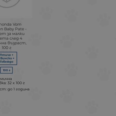
monda Vom
en Baby Pate -
ет за малки
ета след 4
чна възраст,
100 г
Птиче +
Свинско +
Говеждо
100 г
омична
ка: 32 x 100 г
ст: до 1 година