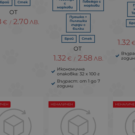
Говеждо с
Брой
Стек
с
моркови
моркови
Т
Пуешко +
8
2.70
€
ЛВ.
Пилешки
/
Бр
гърди с
билки
Брой
Стек
1.32
Възра
1.32
2.58
€
ЛВ.
годин
/
Икономична
опаковка: 32 x 100 г
Възраст: от 1 до 7
години
ИЧЕН
НЕНАЛИЧЕН
НЕНАЛИЧЕ