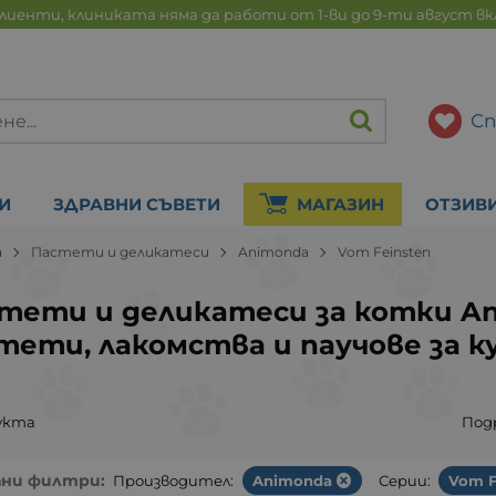
лиенти, клиниката няма да работи от 1-ви до 9-ти август в
Сп
И
ЗДРАВНИ СЪВЕТИ
МАГАЗИН
ОТЗИВ
а
Пастети и деликатеси
Animonda
Vom Feinsten
тети и деликатеси за котки Ani
тети, лакомства и паучове за к
укта
Под
ани филтри:
Производител:
Animonda
Серии:
Vom F