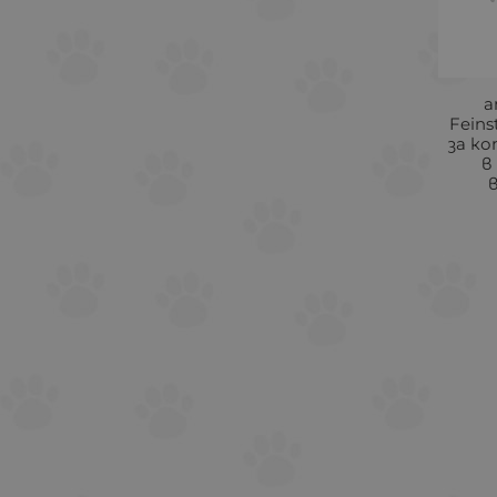
a
Feins
за ко
в
в