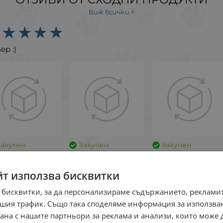
Виж всички
ер :)
Закупен
Закупен
Закупен
йт използва бисквитки
 бисквитки, за да персонализираме съдържанието, рекламит
рфектни! Благодаря за подаръците към поръчките.
шия трафик. Също така споделяме информация за използва
рана с нашите партньори за реклама и анализи, които може