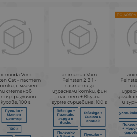
ПО-ДОБРА 
nimonda Vom
animonda Vom
ani
ten Cat - пастет
Feinsten 2 в 1 -
Feinste
котки, с млечен
пастети за
па
ли сметанов
израснали котки, фин
израс
нтър, различни
пастет + вкусна
делика
кусове, 100 г
гурме сърцевина, 100 г
и гурм
Пуешко +
Говеждо +
Говеждо +
Мултикок
Млечен
Пилешки
Сьомга и
център
гърди с
спанак
билки
Пилеш
+ Морс
100 г
Пилешко
даров
Пуешко +
+ Говеждо