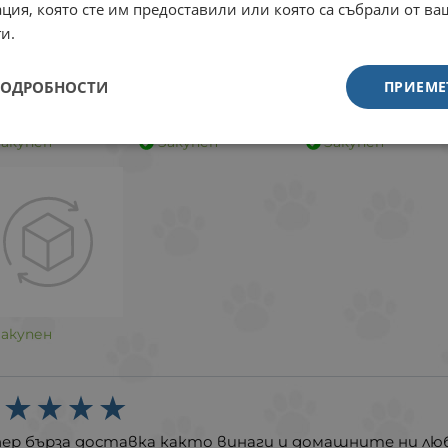
ция, която сте им предоставили или която са събрали от в
и.
ПОДРОБНОСТИ
ПРИЕМЕ
Закупен
Закупен
Закупен
Закупен
пер бърза доставка както винаги и домашните ни люб