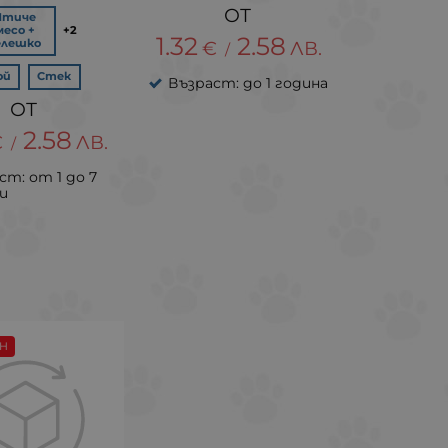
Птиче
месо +
+2
1.32
2.58
елешко
€
ЛВ.
/
ой
Стек
Възраст: до 1 година
2.58
€
ЛВ.
/
ст: от 1 до 7
и
Н