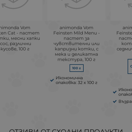
nimonda Vom
animonda Vom
ani
ten Cat - пастет
Feinsten Mild Menu -
Feinst
тки, месни хапки
пастет за
паст
 сос, различни
чувствителни или
кот
кусове, 100 г
капризни котки, с
седми
мека и деликатна
текстура, 100 г
100 г
Икономична
опаковка: 32 x 100 г
Икон
опаков
Възра
ОТЗИВИ ОТ СХОДНИ ПРОДУКТИ