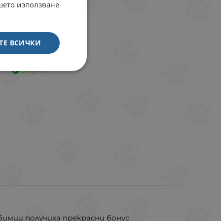
ашето използване
ТЕ ВСИЧКИ
Закупен
имци получиха прекрасни бонус