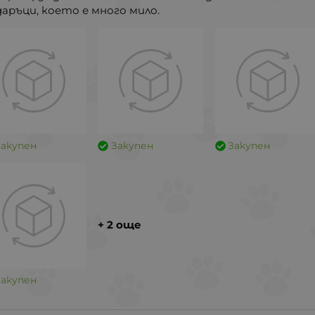
аръци, което е много мило.
Закупен
Закупен
Закупен
+ 2 още
Закупен