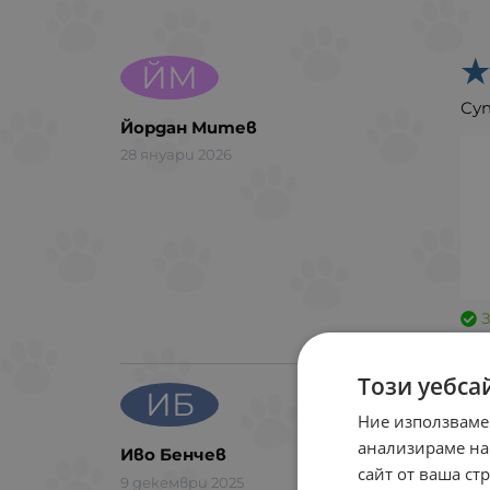
ЙМ
Суп
Йордан Митев
28 януари 2026
Този уебса
ИБ
Ние използваме
Пе
анализираме на
Иво Бенчев
сайт от ваша ст
9 декември 2025