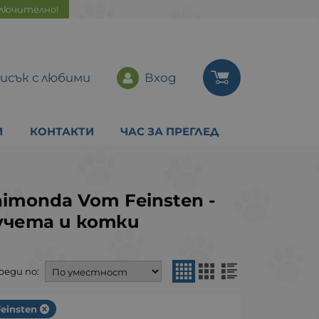
ключително!
исък с любими
Вход
И
КОНТАКТИ
ЧАС ЗА ПРЕГЛЕД
monda Vom Feinsten -
учета и котки
реди по:
einsten