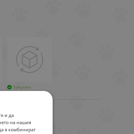
Закупен
е и да
нето на нашия
 да я комбинират