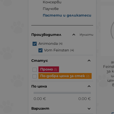
Консерви
Паучове
Пастети и деликатеси
Производител
Изчисти
Animonda
(4)
Vom Feinsten
(4)
Статус
a
Feins
Промо
(1)
за 
и
По-добра цена за стек
(2)
це
в
По цена
0.00 €
0.00 €
Вариант