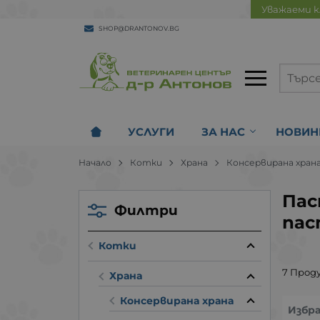
Уважаеми к
SHOP@DRANTONOV.BG
УСЛУГИ
ЗА НАС
НОВИН
Начало
Котки
Храна
Консервирана хран
Пас
Филтри
пас
Котки
7 Прод
Храна
Консервирана храна
Избр